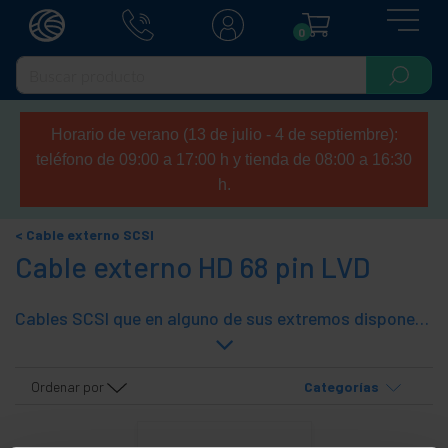
0
Horario de verano (13 de julio - 4 de septiembre):
teléfono de 09:00 a 17:00 h y tienda de 08:00 a 16:30
h.
Cable externo SCSI
Cable externo HD 68 pin LVD
Cables SCSI que en alguno de sus extremos disponen de conector HD68-Pin y los cables son compatibles UltraSCSI LVD.
Ordenar por
Categorías