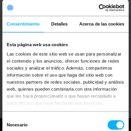
Consentimiento
Detalles
Acerca de las cookies
Esta página web usa cookies
OUTLET
65%
BEMATIK
Cable
Las cookies de este sitio web se usan para personalizar
UltraSCSI (LVD) Externo
(HD68-M/H) 1.8m
el contenido y los anuncios, ofrecer funciones de redes
sociales y analizar el tráfico. Además, compartimos
información sobre el uso que haga del sitio web con
PVP
PVD
10,37
€
9,08
€
nuestros partners de redes sociales, publicidad y análisis
3,63
€
3,18
€
web, quienes pueden combinarla con otra información
3,63
€
IVA inc.
que les haya proporcionado o que hayan recopilado a
Entrega inmediata
REF:
SS067
partir del uso que haya hecho de sus servicios.
Cantidad
Selección
Necesario
Necesita ayuda?
Por favor, revise
de