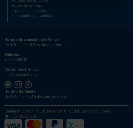
Estados del producto
Plazos de entrega
Tipos de descuentos
Descuentos por cantidades
Horario de atención telefónica:
De 9:00 h a 18:00 h de lunes a viernes
Teléfono:
+34 934987121
Correo electrónico:
info@cablematic.com
Horario de tienda:
De 8:00 h a 17:00 h de lunes a viernes
Cablematic Dos Mil SLU, Santander 61, 08020 Barcelona, Spain
NIF:
ES-B62231261