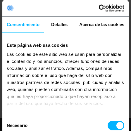
Consentimiento
Detalles
Acerca de las cookies
Esta página web usa cookies
OUTLET
65%
BEMATIK
Cable
Las cookies de este sitio web se usan para personalizar
concentrador UTP rack
19" de 16 RJ45 a 4 RJ45
el contenido y los anuncios, ofrecer funciones de redes
con DC TDP016
sociales y analizar el tráfico. Además, compartimos
información sobre el uso que haga del sitio web con
PVP
PVD
61,59
€
54,14
€
nuestros partners de redes sociales, publicidad y análisis
21,56
€
18,95
€
web, quienes pueden combinarla con otra información
21,56
€
IVA inc.
que les haya proporcionado o que hayan recopilado a
Entrega inmediata
REF:
SI073
partir del uso que haya hecho de sus servicios.
Cantidad
Selección
Necesario
Necesita ayuda?
Por favor, revise
de