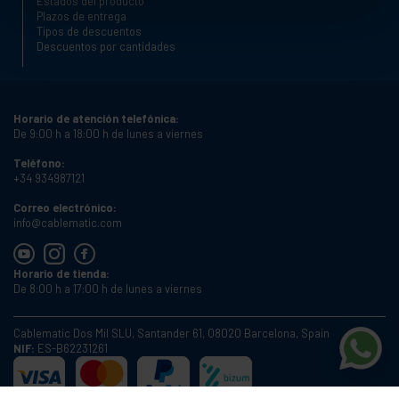
Estados del producto
Plazos de entrega
Tipos de descuentos
Descuentos por cantidades
Horario de atención telefónica:
De 9:00 h a 18:00 h de lunes a viernes
Teléfono:
+34 934987121
Correo electrónico:
info@cablematic.com
Horario de tienda:
De 8:00 h a 17:00 h de lunes a viernes
Cablematic Dos Mil SLU, Santander 61, 08020 Barcelona, Spain
NIF:
ES-B62231261