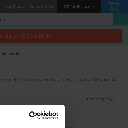
Registrarse
Iniciar Sesión
/ EUR /
ES
0
tienda de 08:00 a 16:30 h.
 iluminada
Base giratoria motorizada. Se trata de una plataforma que gira lentamente y de forma sostenida, al ser activada. Se conecta a la red eléctrica. Ideal para fotografía de modelos fotográficos, realización de modelos 3D, exposiciones, escaparates, publicidad, etc. Modelo con base retroiluminada mediante luz LED. La iluminación de la base permite la eliminación de las sombras, y al mismo tiempo se ilumina el objeto desde el suelo.
Ordenar por