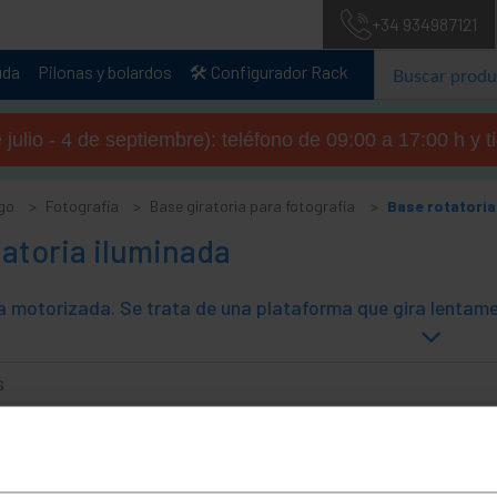
+34 934987121
uda
Pilonas y bolardos
🛠️ Configurador Rack
julio - 4 de septiembre): teléfono de 09:00 a 17:00 h y 
go
Fotografía
Base giratoria para fotografía
Base rotatoria
atoria iluminada
s