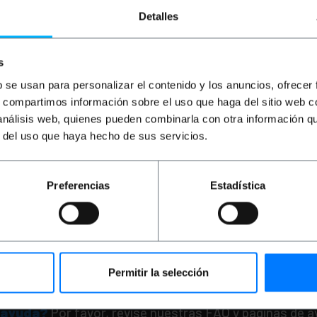
Detalles
s
b se usan para personalizar el contenido y los anuncios, ofrecer
s, compartimos información sobre el uso que haga del sitio web 
 análisis web, quienes pueden combinarla con otra información q
PRIMEMATIK
Base giratoria
eléctrica 16 cm blanco con
r del uso que haya hecho de sus servicios.
iluminación LED
PVP
PVD
Preferencias
Estadística
24,53
€
23,42
€
24,53
€
IVA inc.
Entrega inmediata
REF:
SR047
Cantidad
Permitir la selección
 ayuda?
Por favor, revise nuestras FAQ y paginas de 