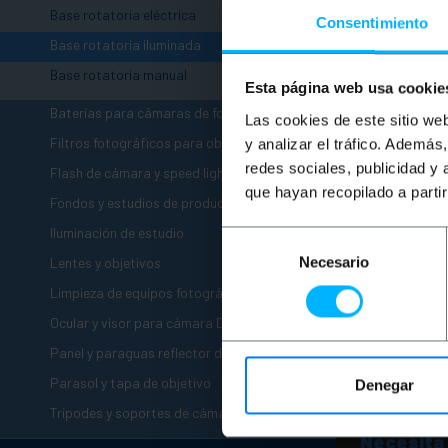
Base rotatoria eléctrica
Consentimiento
Base rotatoria iluminada
Base rotatoria manual
Esta página web usa cookie
+
Baterías para cámaras de fotos
Las cookies de este sitio we
+
Filtros fotográficos para objetivos
y analizar el tráfico. Ademá
+
redes sociales, publicidad y
Flash de cámara y speed light flash
que hayan recopilado a parti
+
Fondos y estudios de producto
+
Iluminación de estudio
Selección
+
Necesario
de
Lentes y objetivos
consentimiento
+
Limpieza de equipos fotográficos
+
Ocular y visor para cámara DSLR
+
Panel y paraguas reflector difusor
+
Parasol y tapa de objetivo
Denegar
+
Trípodes y soportes de cámara
Necesita