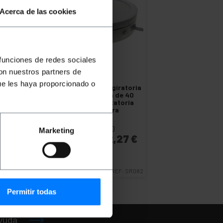
Acerca de las cookies
 funciones de redes sociales
con nuestros partners de
ue les haya proporcionado o
PRIMEMATIK
Base giratoria
eléctrica iluminada de 40
cm. Plataforma rotatoria
de color blanco para
fotografía
PVP
PVD
Marketing
117,61
€
112,27
€
117,61
€
IVA inc.
Entrega inmediata
REF:
SR082
Cantidad
Permitir todas
ayuda