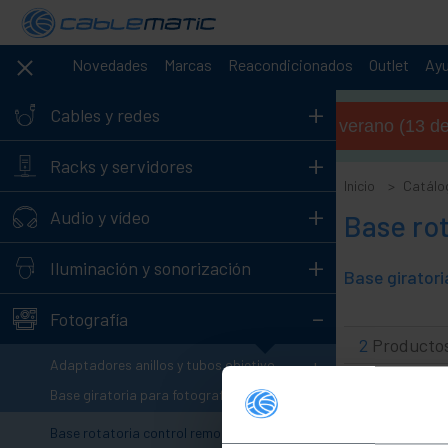
Novedades
Marcas
Reacondicionados
Outlet
Ay
+
Cables y redes
Horario de verano (13 de 
+
Racks y servidores
Inicio
Catálo
+
Audio y vídeo
Base rot
+
Iluminación y sonorización
-
Fotografía
2
Producto
+
Adaptadores anillos y tubos objetivo
-
Base giratoria para fotografía
Base rotatoria control remoto