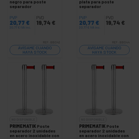
negro para poste
plata para poste
separador
separador
PVP
PVD
PVP
PVD
20,77
€
19,74
€
20,77
€
19,74
€
20,77
€
IVA inc.
20,77
€
IVA inc.
REF:
BB042
REF:
BB044
AVÍSAME CUANDO
AVÍSAME CUANDO
HAYA STOCK
HAYA STOCK
NO DISPONIBLE
NO DISPONIBLE
PRIMEMATIK
Poste
PRIMEMATIK
Poste
separador 2 unidades
separador 2 unidades
en acero inoxidable con
en acero inoxidable con