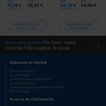
PVP
PVD
PVP
PVD
41,39
€
39,32
€
46,78
€
43,69
€
41,39
€
IVA inc.
46,78
€
IVA inc.
REF:
BB002
REF:
BB003
AVÍSAME CUANDO
AVÍSAME CUANDO
HAYA STOCK
HAYA STOCK
Necesita ayuda?
Por favor, revise
nuestras FAQ y paginas de ayuda
Atención al cliente
Datos de contacto
Nuestra Tienda
¿Eres fabricante o distribuidor?
Canal de Denuncias
Carros de carga para portátiles y tablets
Armarios Rack
Acerca de Cablematic