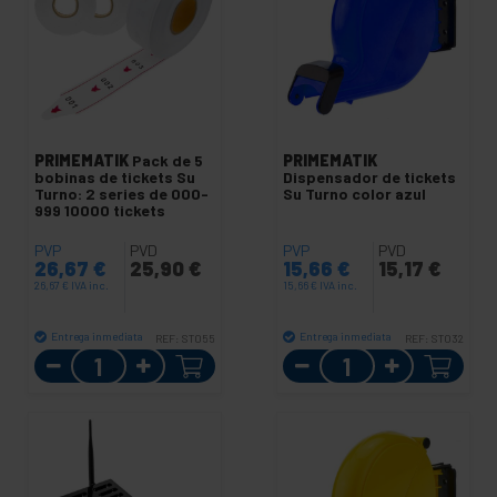
PRIMEMATIK
Pack de 5
PRIMEMATIK
bobinas de tickets Su
Dispensador de tickets
Turno: 2 series de 000-
Su Turno color azul
999 10000 tickets
PVP
PVD
PVP
PVD
26,67
€
25,90
€
15,66
€
15,17
€
26,67
€
IVA inc.
15,66
€
IVA inc.
Entrega inmediata
Entrega inmediata
REF:
ST055
REF:
ST032
Cantidad
Cantidad