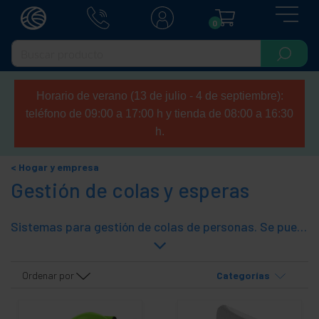
0
Horario de verano (13 de julio - 4 de septiembre):
teléfono de 09:00 a 17:00 h y tienda de 08:00 a 16:30
h.
Hogar y empresa
Gestión de colas y esperas
Sistemas para gestión de colas de personas. Se pueden encadenar diversos postes mediante varios cordones, para crear el diseño de gestión de colas apropiado para cada necesidad. Sistema versátil que permite gestionar colas de personas de forma rápida y eficaz. Sistemas de gestión de colas mediante postes de cinta retraíble, de cuerda, cadena de plástico, etc. Gama de sistemas electrónicos de "Su Turno" para ordenar el turno de ser atendido.
Ordenar por
Categorías