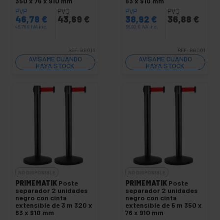
350 x 76 x 910 mm
63 x 910 mm
PVP
PVD
PVP
PVD
46,78
€
43,69
€
38,92
€
36,88
€
46,78
€
IVA inc.
38,92
€
IVA inc.
REF:
BB013
REF:
BB001
AVÍSAME CUANDO
AVÍSAME CUANDO
HAYA STOCK
HAYA STOCK
NO DISPONIBLE
NO DISPONIBLE
PRIMEMATIK
Poste
PRIMEMATIK
Poste
separador 2 unidades
separador 2 unidades
negro con cinta
negro con cinta
extensible de 3 m 320 x
extensible de 5 m 350 x
63 x 910 mm
76 x 910 mm