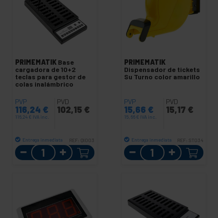
PRIMEMATIK
Base
PRIMEMATIK
cargadora de 10+2
Dispensador de tickets
teclas para gestor de
Su Turno color amarillo
colas inalámbrico
PVP
PVD
PVP
PVD
116,24
€
102,15
€
15,66
€
15,17
€
116,24
€
IVA inc.
15,66
€
IVA inc.
Entrega inmediata
Entrega inmediata
REF:
QI003
REF:
ST034
Cantidad
Cantidad