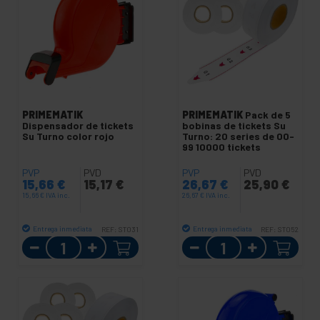
PRIMEMATIK
PRIMEMATIK
Pack de 5
Dispensador de tickets
bobinas de tickets Su
Su Turno color rojo
Turno: 20 series de 00-
99 10000 tickets
PVP
PVD
PVP
PVD
15,66
€
15,17
€
26,67
€
25,90
€
15,66
€
IVA inc.
26,67
€
IVA inc.
Entrega inmediata
Entrega inmediata
REF:
ST031
REF:
ST052
Cantidad
Cantidad