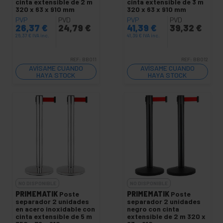
cinta extensible de 2 m
cinta extensible de 3 m
320 x 63 x 910 mm
320 x 63 x 910 mm
PVP
PVD
PVP
PVD
26,37
€
24,79
€
41,39
€
39,32
€
26,37
€
IVA inc.
41,39
€
IVA inc.
REF:
BB011
REF:
BB012
AVÍSAME CUANDO
AVÍSAME CUANDO
HAYA STOCK
HAYA STOCK
NO DISPONIBLE
NO DISPONIBLE
PRIMEMATIK
Poste
PRIMEMATIK
Poste
separador 2 unidades
separador 2 unidades
en acero inoxidable con
negro con cinta
cinta extensible de 5 m
extensible de 2 m 320 x