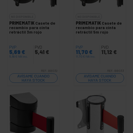
NO DISPONIBLE
NO DISPONIBLE
PRIMEMATIK
Casete de
PRIMEMATIK
Casete de
recambio para cinta
recambio para cinta
retráctil 3m rojo
retráctil 5m rojo
PVP
PVD
PVP
PVD
5,69
€
5,41
€
11,70
€
11,12
€
5,69
€
IVA inc.
11,70
€
IVA inc.
REF:
BB032
REF:
BB033
AVÍSAME CUANDO
AVÍSAME CUANDO
HAYA STOCK
HAYA STOCK