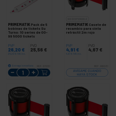
NO DISPONIBLE
PRIMEMATIK
Pack de 5
PRIMEMATIK
Casete de
bobinas de tickets Su
recambio para cinta
Turno: 10 series de 00-
retráctil 2m rojo
99 5000 tickets
PVP
PVD
PVP
PVD
26,20
€
25,56
€
4,91
€
4,67
€
26,20
€
IVA inc.
4,91
€
IVA inc.
Entrega inmediata
REF:
ST051
REF:
BB031
Cantidad
AVÍSAME CUANDO
HAYA STOCK