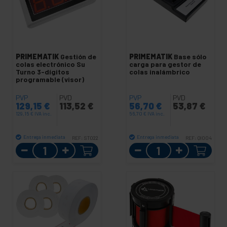
PRIMEMATIK
Gestión de
PRIMEMATIK
Base sólo
colas electrónico Su
carga para gestor de
Turno 3-dígitos
colas inalámbrico
programable (visor)
PVP
PVD
PVP
PVD
129,15
€
113,52
€
56,70
€
53,87
€
129,15
€
IVA inc.
56,70
€
IVA inc.
Entrega inmediata
Entrega inmediata
REF:
ST022
REF:
QI004
Cantidad
Cantidad