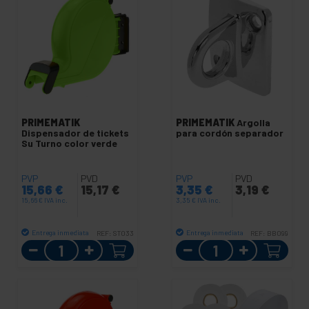
PRIMEMATIK
PRIMEMATIK
Argolla
Dispensador de tickets
para cordón separador
Su Turno color verde
PVP
PVD
PVP
PVD
15,66
€
15,17
€
3,35
€
3,19
€
15,66
€
IVA inc.
3,35
€
IVA inc.
Entrega inmediata
Entrega inmediata
REF:
ST033
REF:
BB099
Cantidad
Cantidad