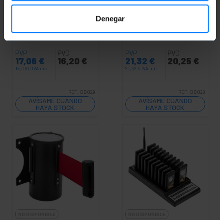
NO DISPONIBLE
NO DISPONIBLE
PRIMEMATIK
Fijación de
PRIMEMATIK
Fijación de
Denegar
pared imantada de
pared negro amarillo
plástico negro con 2m
con 5m de cinta
de cinta retráctil roja
retráctil roja
PVP
PVD
PVP
PVD
17,06
€
16,20
€
21,32
€
20,25
€
17,06
€
IVA inc.
21,32
€
IVA inc.
REF:
BB029
REF:
BB028
AVÍSAME CUANDO
AVÍSAME CUANDO
HAYA STOCK
HAYA STOCK
NO DISPONIBLE
NO DISPONIBLE