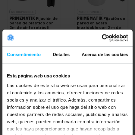
NO DISPONIBLE
NO DISPONIBLE
PRIMEMATIK
Fijación de
PRIMEMATIK
Fijación de
pared de plástico con
pared en acero
2m de cinta retráctil
inoxidable con 2 m de
roja
cinta retráctil roja
PVP
PVD
PVP
PVD
10,66
€
10,13
€
13,62
€
12,94
€
10,66
€
IVA inc.
13,62
€
IVA inc.
Consentimiento
Detalles
Acerca de las cookies
REF:
BB027
REF:
BB021
AVÍSAME CUANDO
AVÍSAME CUANDO
Esta página web usa cookies
HAYA STOCK
HAYA STOCK
Las cookies de este sitio web se usan para personalizar
el contenido y los anuncios, ofrecer funciones de redes
sociales y analizar el tráfico. Además, compartimos
información sobre el uso que haga del sitio web con
nuestros partners de redes sociales, publicidad y análisis
web, quienes pueden combinarla con otra información
que les haya proporcionado o que hayan recopilado a