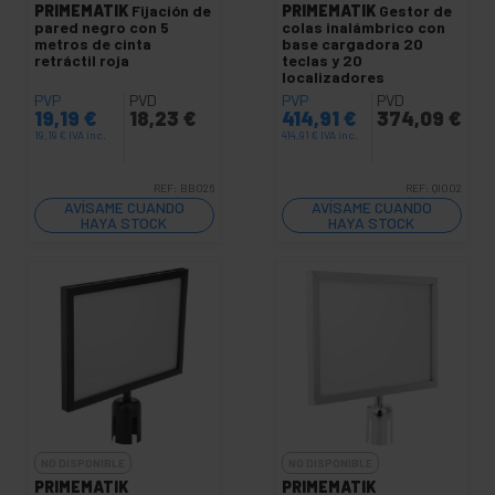
PRIMEMATIK
Fijación de
PRIMEMATIK
Gestor de
pared negro con 5
colas inalámbrico con
metros de cinta
base cargadora 20
retráctil roja
teclas y 20
localizadores
PVP
PVD
PVP
PVD
19,19
€
18,23
€
414,91
€
374,09
€
19,19
€
IVA inc.
414,91
€
IVA inc.
REF:
BB026
REF:
QI002
AVÍSAME CUANDO
AVÍSAME CUANDO
HAYA STOCK
HAYA STOCK
NO DISPONIBLE
NO DISPONIBLE
PRIMEMATIK
PRIMEMATIK