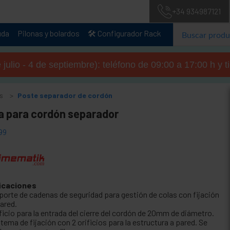
+34 934987121
uda
Pilonas y bolardos
🛠️ Configurador Rack
julio - 4 de septiembre): teléfono de 09:00 a 17:00 h y 
s
Poste separador de cordón
la para cordón separador
99
icaciones
porte de cadenas de seguridad para gestión de colas con fijación
pared.
ficio para la entrada del cierre del cordón de 20mm de diámetro.
tema de fijación con 2 orificios para la estructura a pared. Se