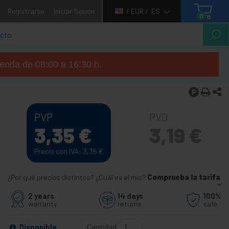
Registrarse
Iniciar Sesión
/ EUR /
ES
0
tienda de 08:00 a 16:30 h.
PVP
PVD
3,35
€
3,19
€
Precio con IVA: 3,35
€
¿Por qué precios distintos? ¿Cuál es el mío?
Comprueba la tarifa
2 years
14 days
100%
warranty
returns
safe
Cantidad
Disponible