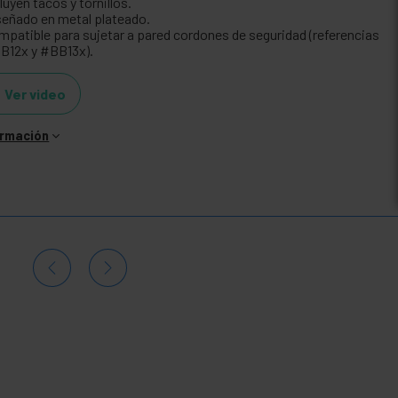
luyen tacos y tornillos.
señado en metal plateado.
mpatible para sujetar a pared cordones de seguridad (referencias
B12x y #BB13x).
Ver video
ormación