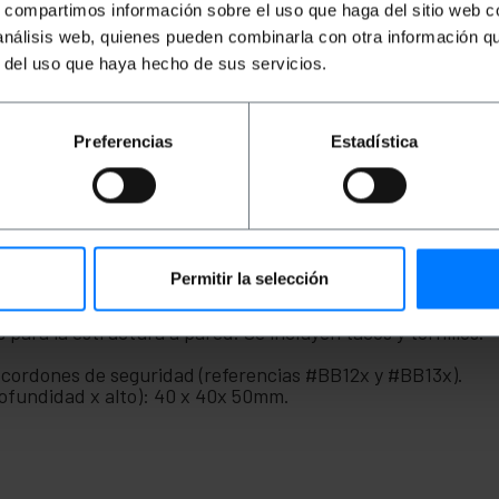
s, compartimos información sobre el uso que haga del sitio web 
 análisis web, quienes pueden combinarla con otra información q
r del uso que haya hecho de sus servicios.
Preferencias
Estadística
un cordón de seguridad. Sistema para ser fijado en pared. 
 colas de personas de forma rápida y eficaz.
Permitir la selección
para gestión de colas con fijación a pared.
rre del cordón de 20mm de diámetro.
s para la estructura a pared. Se incluyen tacos y tornillos.
 cordones de seguridad (referencias #BB12x y #BB13x).
rofundidad x alto): 40 x 40x 50mm.