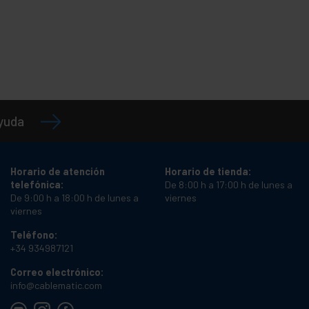
ayuda
Horario de atención
Horario de tienda:
telefónica:
De 8:00 h a 17:00 h de lunes a
De 9:00 h a 18:00 h de lunes a
viernes
viernes
Teléfono:
+34 934987121
Correo electrónico:
info@cablematic.com