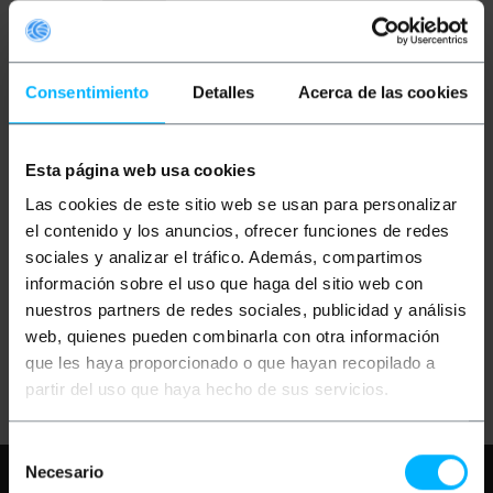
Consentimiento
Detalles
Acerca de las cookies
Esta página web usa cookies
BEMATIK
Carrito para
BEMATIK
Base de
Las cookies de este sitio web se usan para personalizar
proyector y ordenador
proyector para trípode
portátil. Soporte negro
universal
el contenido y los anuncios, ofrecer funciones de redes
para notebook con
sociales y analizar el tráfico. Además, compartimos
ruedas
información sobre el uso que haga del sitio web con
PVP
PVD
PVP
PVD
33,52
€
27,24
€
9,14
€
8,73
€
nuestros partners de redes sociales, publicidad y análisis
33,52
€
IVA inc.
9,14
€
IVA inc.
web, quienes pueden combinarla con otra información
que les haya proporcionado o que hayan recopilado a
Entrega inmediata
Entrega inmediata
REF:
OP046
REF:
OP047
partir del uso que haya hecho de sus servicios.
Cantidad
Cantidad
Selección
Necesario
Necesita ayuda?
Por favor, revise
de