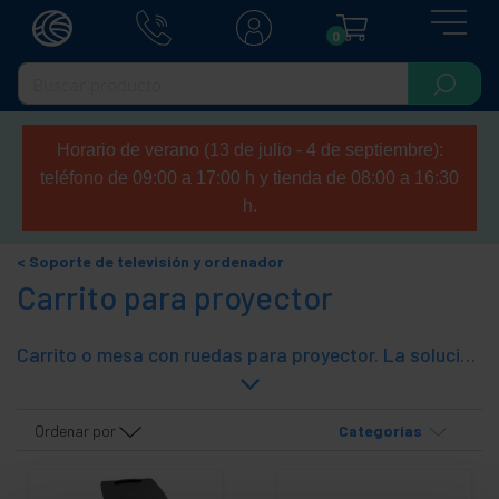
0
Horario de verano (13 de julio - 4 de septiembre):
teléfono de 09:00 a 17:00 h y tienda de 08:00 a 16:30
h.
Soporte de televisión y ordenador
Carrito para proyector
Carrito o mesa con ruedas para proyector. La solución ideal para aulas virtuales, salas de proyección, salas de reuniones, etc. Los carritos para proyectores permiten transportar y soportar un proyector y todo el equipo adicional relacionado, como un portátil o altavoces. Estos carritos para proyectores permiten transportar fácilmente los accesorios de proyección de una sala a otra permitiendo compartir estos dispositivos.
Ordenar por
Categorías