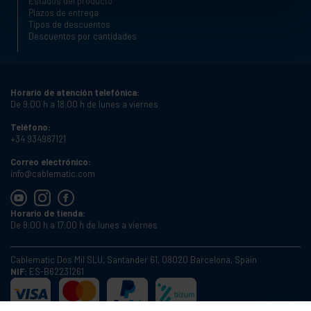
Estados del producto
Plazos de entrega
Tipos de descuentos
Descuentos por cantidades
Horario de atención telefónica:
De 9:00 h a 18:00 h de lunes a viernes
Teléfono:
+34 934987121
Correo electrónico:
info@cablematic.com
Horario de tienda:
De 8:00 h a 17:00 h de lunes a viernes
Cablematic Dos Mil SLU, Santander 61, 08020 Barcelona, Spain
NIF:
ES-B62231261