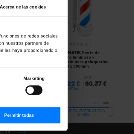
Acerca de las cookies
 funciones de redes sociales
con nuestros partners de
NO DISPONIBLE
ue les haya proporcionado o
PRIMEMATIK
Poste de
barbero luminoso y
rías
giratorio para peluquerías
de 230 x 690 mm
PVP
PVD
Marketing
36
€
100,22
€
90,37
€
100,22
€
IVA inc.
BQ012
REF:
BQ011
AVÍSAME CUANDO HAYA
STOCK
Permitir todas
ayuda