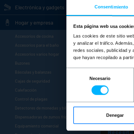
+
Electrónica y gadgets
Consentimiento
-
Hogar y empresa
Esta página web usa cookie
+
Las cookies de este sitio we
Accesorios de cocina
y analizar el tráfico. Ademá
+
Accesorios para el baño
redes sociales, publicidad y
+
PRIME
Accesorios varios hogar
barber
que hayan recopilado a parti
+
girato
Buzones
de 150
+
Selección
Básculas y balanzas
PVP
Necesario
de
+
Cajas de seguridad
80,
consentimiento
+
80,01
€
I
Calefacción
+
Control de plagas
Entre
+
Detectores de monedas y billetes
Denegar
+
Dispensadoras de zumos frío calor
+
Equipamiento comercial
Necesita