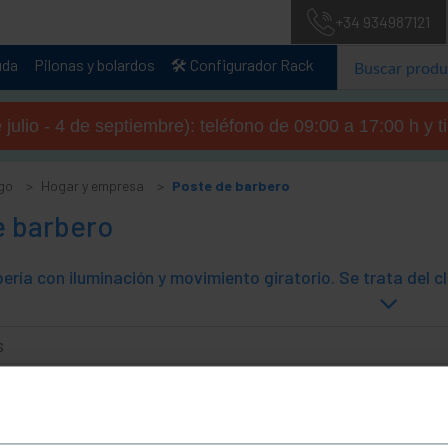
+34 934987121
uda
Pilonas y bolardos
🛠️ Configurador Rack
julio - 4 de septiembre): teléfono de 09:00 a 17:00 h y 
go
Hogar y empresa
Poste de barbero
e barbero
s