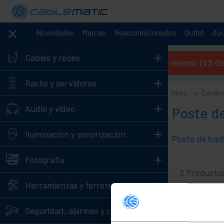
Novedades
Marcas
Reacondicionados
Outlet
Ay
+
Cables y redes
Horario de verano (13 de 
+
Racks y servidores
Inicio
Catálo
+
Audio y vídeo
Poste d
+
Iluminación y sonorización
+
Fotografía
3
Producto
+
Herramientas y ferretería
+
Seguridad, alarmas y control