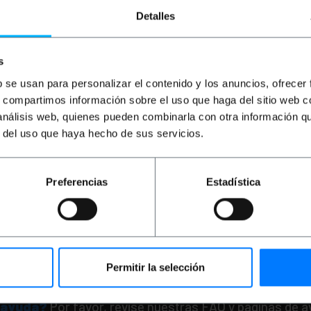
Detalles
s
b se usan para personalizar el contenido y los anuncios, ofrecer
s, compartimos información sobre el uso que haga del sitio web 
 análisis web, quienes pueden combinarla con otra información q
MATIK
Poste de
PRIMEMATIK
Poste de
o luminoso y
barbero luminoso y
r del uso que haya hecho de sus servicios.
rio para peluquerías
giratorio para peluque
 x 350 mm mini
de 230 x 955 mm
PVD
PVP
PVD
Preferencias
Estadística
01
€
69,89
€
119,82
€
104,
VA inc.
119,82
€
IVA inc.
ga inmediata
Entrega inmediata
REF:
BQ031
REF:
Cantidad
Cantidad
Permitir la selección
 ayuda?
Por favor, revise nuestras FAQ y paginas de 