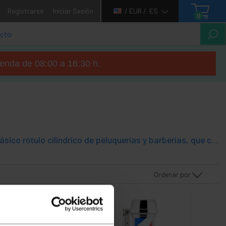
Registrarse
Iniciar Sesión
/ EUR /
ES
0
tienda de 08:00 a 16:30 h.
Poste de barbería con iluminación y movimiento giratorio. Se trata del clásico rótulo cilíndrico de peluquerías y barberías, que combina colores blanco, rojo y azul. Modelo iluminación y motor eléctrico. Este tipo de señal para barberías, está vigente desde la Edad Media. Es el reclamo ideal para cualquier peluquería y barbería. Es elegante, vintage, moderno, retro, y da más prestigio al negocio. Se aprecia desde lejos, y será un gran reclamo para su peluquería.
Ordenar por