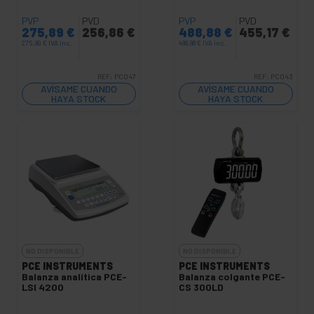
PVP
PVD
PVP
PVD
275,89
€
256,86
€
488,88
€
455,17
€
275,89
€
IVA inc.
488,88
€
IVA inc.
REF:
PC047
REF:
PC043
AVÍSAME CUANDO
AVÍSAME CUANDO
HAYA STOCK
HAYA STOCK
NO DISPONIBLE
NO DISPONIBLE
PCE INSTRUMENTS
PCE INSTRUMENTS
Balanza analítica PCE-
Balanza colgante PCE-
LSI 4200
CS 300LD