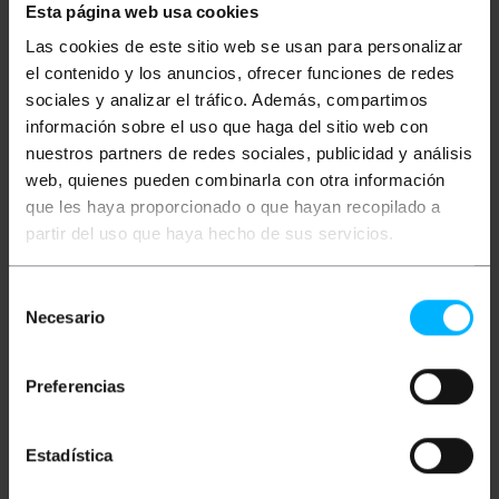
Esta página web usa cookies
PCE INSTRUMENTS
PCE INSTRUMENTS
Balanza olgante PCE-CS
Balanza colgante PCE-
Las cookies de este sitio web se usan para personalizar
500LD
CS 1T
el contenido y los anuncios, ofrecer funciones de redes
sociales y analizar el tráfico. Además, compartimos
PVP
PVD
PVP
PVD
241,15
€
226,13
€
171,77
€
161,07
€
información sobre el uso que haga del sitio web con
241,15
€
IVA inc.
171,77
€
IVA inc.
nuestros partners de redes sociales, publicidad y análisis
web, quienes pueden combinarla con otra información
De 2 a 4 días hábiles
De 3 a 5 días hábiles
REF:
PC041
REF:
PC036
que les haya proporcionado o que hayan recopilado a
Cantidad
Cantidad
partir del uso que haya hecho de sus servicios.
Selección
Necesario
de
consentimiento
Preferencias
Estadística
PCE INSTRUMENTS
PCE INSTRUMENTS