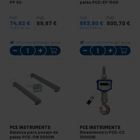
PP 50
palés PCE-EP 1500
PVP
PVD
PVP
PVD
74,62
€
69,97
€
853,90
€
800,70
€
74,62
€
IVA inc.
853,90
€
IVA inc.
De 2 a 4 días hábiles
De 2 a 4 días hábiles
REF:
PC058
REF:
PC062
Cantidad
Cantidad
PCE INSTRUMENTS
PCE INSTRUMENTS
Balanza para pesaje de
Dinamómetro PCE-CS
palés PCE-SW 5000N
10000N