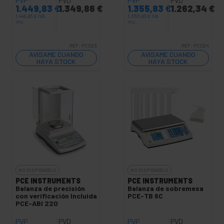
PVP
PVD
PVP
PVD
1.449,83
€
1.349,86
€
1.355,83
€
1.262,34
€
1.449,83
€
IVA
1.355,83
€
IVA
inc.
inc.
REF:
PC023
REF:
PC024
AVÍSAME CUANDO
AVÍSAME CUANDO
HAYA STOCK
HAYA STOCK
NO DISPONIBLE
NO DISPONIBLE
PCE INSTRUMENTS
PCE INSTRUMENTS
Balanza de precisión
Balanza de sobremesa
con verificación Incluida
PCE-TB 6C
PCE-ABI 220
PVP
PVD
PVP
PVD