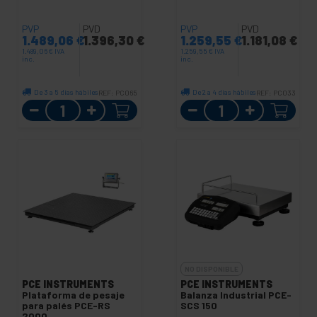
PVP
PVD
PVP
PVD
1.489,06
€
1.396,30
€
1.259,55
€
1.181,08
€
1.489,06
€
IVA
1.259,55
€
IVA
inc.
inc.
De 3 a 5 días hábiles
De 2 a 4 días hábiles
REF:
PC065
REF:
PC033
Cantidad
Cantidad
NO DISPONIBLE
PCE INSTRUMENTS
PCE INSTRUMENTS
Plataforma de pesaje
Balanza Industrial PCE-
para palés PCE-RS
SCS 150
2000