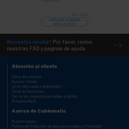
729,86
€
IVA inc.
REF:
PC064
AVÍSAME CUANDO
HAYA STOCK
Necesita ayuda?
Por favor, revise
nuestras FAQ y paginas de ayuda
Atención al cliente
Datos de contacto
Nuestra Tienda
¿Eres fabricante o distribuidor?
Canal de Denuncias
Carros de carga para portátiles y tablets
Armarios Rack
Acerca de Cablematic
Nuestro equipo
Política de Protección de datos personales y Privacidad