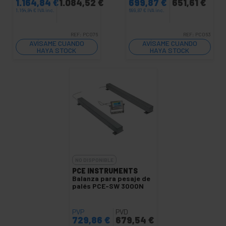
1.164,84
€
1.084,52
€
699,87
€
651,61
€
1.164,84
€
IVA inc.
699,87
€
IVA inc.
REF:
PC076
REF:
PC063
AVÍSAME CUANDO
AVÍSAME CUANDO
HAYA STOCK
HAYA STOCK
NO DISPONIBLE
PCE INSTRUMENTS
Balanza para pesaje de
palés PCE-SW 3000N
PVP
PVD
729,86
€
679,54
€