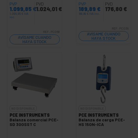
PVP
PVD
PVP
PVD
1.099,85
€
1.024,01
€
189,89
€
176,80
€
1.099,85
€
IVA
189,89
€
IVA inc.
inc.
REF:
PC039
REF:
PC068
AVÍSAME CUANDO
AVÍSAME CUANDO
HAYA STOCK
HAYA STOCK
NO DISPONIBLE
NO DISPONIBLE
PCE INSTRUMENTS
PCE INSTRUMENTS
Balanza comercial PCE-
Balanza de carga PCE-
SD 300SST C
HS 150N-ICA