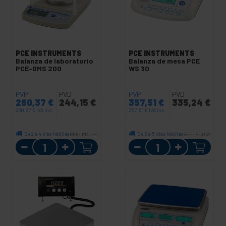
PCE INSTRUMENTS
PCE INSTRUMENTS
Balanza de laboratorio
Balanza de mesa PCE
PCE-DMS 200
WS 30
PVP
PVD
PVP
PVD
260,37
€
244,15
€
357,51
€
335,24
€
260,37
€
IVA inc.
357,51
€
IVA inc.
De 2 a 4 días hábiles
De 3 a 5 días hábiles
REF:
PC044
REF:
PC059
Cantidad
Cantidad