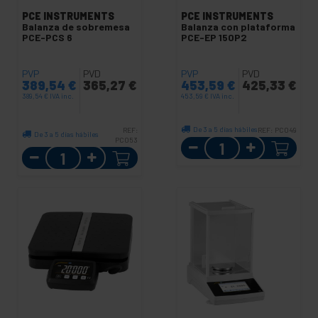
PCE INSTRUMENTS
PCE INSTRUMENTS
Balanza de sobremesa
Balanza con plataforma
PCE-PCS 6
PCE-EP 150P2
PVP
PVD
PVP
PVD
389,54
€
365,27
€
453,59
€
425,33
€
389,54
€
IVA inc.
453,59
€
IVA inc.
De 3 a 5 días hábiles
REF:
REF:
PC049
De 3 a 5 días hábiles
PC053
Cantidad
Cantidad