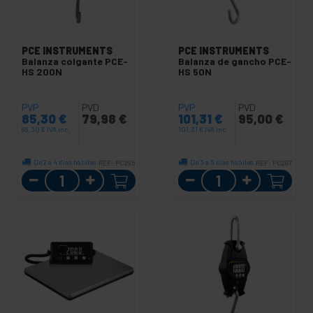
PCE INSTRUMENTS
PCE INSTRUMENTS
Balanza colgante PCE-
Balanza de gancho PCE-
HS 200N
HS 50N
PVP
PVD
PVP
PVD
85,30
€
79,98
€
101,31
€
95,00
€
85,30
€
IVA inc.
101,31
€
IVA inc.
De 2 a 4 días hábiles
De 3 a 5 días hábiles
REF:
PC295
REF:
PC297
Cantidad
Cantidad