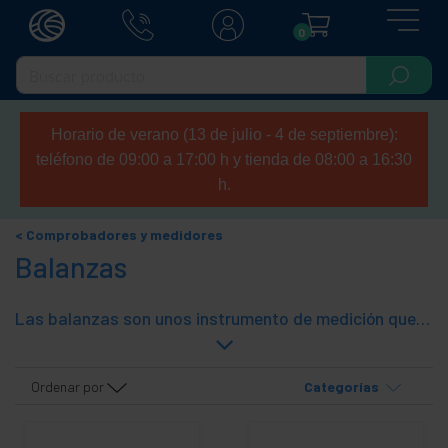
0
Horario de verano (13 de julio - 4 de septiembre):
teléfono de 09:00 a 17:00 h y tienda de 08:00 a 16:30
h.
Comprobadores y medidores
Balanzas
Las balanzas son unos instrumento de medición que se utilizan para determinar la masa de un objeto o sustancia. Básicamente, consiste en una plataforma sobre la cual se coloca el objeto a pesar y comprobar su peso total.
Ordenar por
Categorías