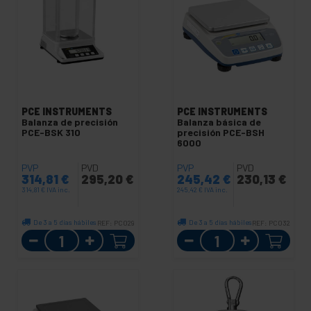
PCE INSTRUMENTS
PCE INSTRUMENTS
Balanza de precisión
Balanza básica de
PCE-BSK 310
precisión PCE-BSH
6000
PVP
PVD
PVP
PVD
314,81
€
295,20
€
245,42
€
230,13
€
314,81
€
IVA inc.
245,42
€
IVA inc.
De 3 a 5 días hábiles
De 3 a 5 días hábiles
REF:
PC029
REF:
PC032
Cantidad
Cantidad