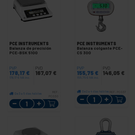
PCE INSTRUMENTS
PCE INSTRUMENTS
Balanza de precisión
Balanza colgante PCE-
PCE-BSK 5100
CS 300
PVP
PVD
PVP
PVD
178,17
€
167,07
€
155,75
€
146,05
€
178,17
€
IVA inc.
155,75
€
IVA inc.
De 2 a 4 días hábiles
REF:
REF:
PC037
De 3 a 5 días hábiles
PC030
Cantidad
Cantidad