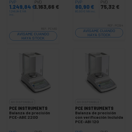
PVP
PVD
PVP
PVD
1.249,84
€
1.163,66
€
80,90
€
75,32
€
1.249,84
€
IVA
80,90
€
IVA inc.
inc.
REF:
PC294
REF:
PC460
AVÍSAME CUANDO
AVÍSAME CUANDO
HAYA STOCK
HAYA STOCK
NO DISPONIBLE
NO DISPONIBLE
PCE INSTRUMENTS
PCE INSTRUMENTS
Balanza de precisión
Balanza de precisión
PCE-ABE 220D
con verificación Incluida
PCE-ABI 120