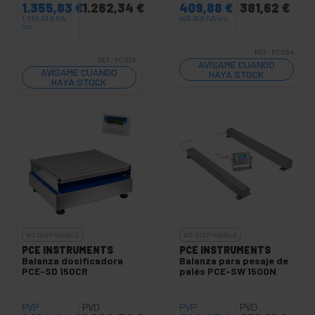
1.355,83
€
1.262,34
€
409,88
€
381,62
€
1.355,83
€
IVA
409,88
€
IVA inc.
inc.
REF:
PC054
REF:
PC025
AVÍSAME CUANDO
AVÍSAME CUANDO
HAYA STOCK
HAYA STOCK
NO DISPONIBLE
NO DISPONIBLE
PCE INSTRUMENTS
PCE INSTRUMENTS
Balanza dosificadora
Balanza para pesaje de
PCE-SD 150CR
palés PCE-SW 1500N
PVP
PVD
PVP
PVD