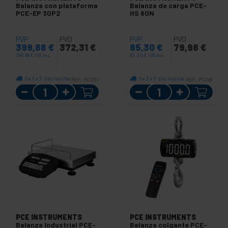
Balanza con plataforma
Balanza de carga PCE-
PCE-EP 30P2
HS 60N
PVP
PVD
PVP
PVD
399,88
€
372,31
€
85,30
€
79,98
€
399,88
€
IVA inc.
85,30
€
IVA inc.
De 3 a 5 días hábiles
De 3 a 5 días hábiles
REF:
PC051
REF:
PC298
Cantidad
Cantidad
PCE INSTRUMENTS
PCE INSTRUMENTS
Balanza Industrial PCE-
Balanza colgante PCE-