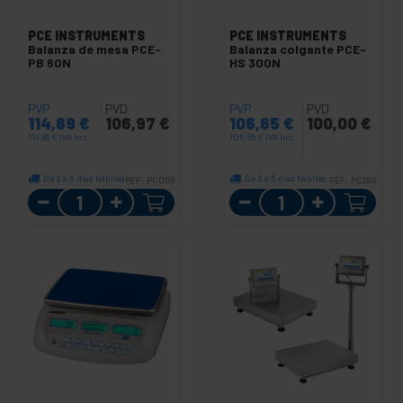
PCE INSTRUMENTS
PCE INSTRUMENTS
Balanza de mesa PCE-
Balanza colgante PCE-
PB 60N
HS 300N
PVP
PVD
PVP
PVD
114,89
€
106,97
€
106,65
€
100,00
€
114,89
€
IVA inc.
106,65
€
IVA inc.
De 3 a 5 días hábiles
De 3 a 5 días hábiles
REF:
PC056
REF:
PC296
Cantidad
Cantidad