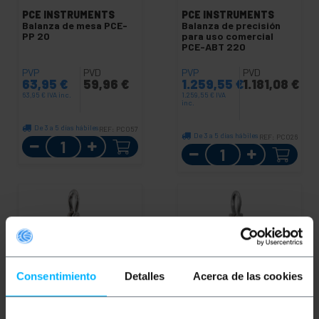
PCE INSTRUMENTS
PCE INSTRUMENTS
Balanza de mesa PCE-
Balanza de precisión
PP 20
para uso comercial
PCE-ABT 220
PVP
PVD
PVP
PVD
63,95
€
59,96
€
1.259,55
€
1.181,08
€
63,95
€
IVA inc.
1.259,55
€
IVA
inc.
De 3 a 5 días hábiles
REF:
PC057
De 3 a 5 días hábiles
REF:
PC026
Cantidad
Cantidad
Consentimiento
Detalles
Acerca de las cookies