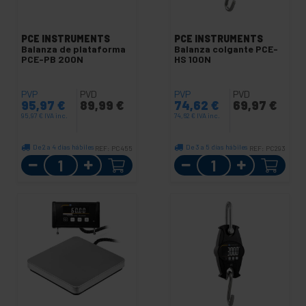
PCE INSTRUMENTS
PCE INSTRUMENTS
Balanza de plataforma
Balanza colgante PCE-
PCE-PB 200N
HS 100N
PVP
PVD
PVP
PVD
95,97
€
89,99
€
74,62
€
69,97
€
95,97
€
IVA inc.
74,62
€
IVA inc.
De 2 a 4 días hábiles
De 3 a 5 días hábiles
REF:
PC455
REF:
PC293
Cantidad
Cantidad