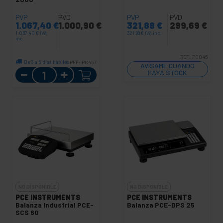
PVP
PVD
PVP
PVD
1.067,40
€
1.000,90
€
321,88
€
299,69
€
1.067,40
€
IVA
321,88
€
IVA inc.
inc.
REF:
PC045
De 3 a 5 días hábiles
REF:
PC457
AVÍSAME CUANDO
Cantidad
HAYA STOCK
NO DISPONIBLE
NO DISPONIBLE
PCE INSTRUMENTS
PCE INSTRUMENTS
Balanza Industrial PCE-
Balanza PCE-DPS 25
SCS 60