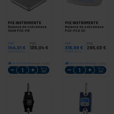
PCE INSTRUMENTS
PCE INSTRUMENTS
Balanza de sobremesa
Balanza de sobremesa
150N PCE-PB
PCE-PCS 30
PVP
PVD
PVP
PVD
144,01
€
135,04
€
316,88
€
295,03
€
144,01
€
IVA inc.
316,88
€
IVA inc.
De 3 a 5 días hábiles
De 3 a 5 días hábiles
REF:
PC061
REF:
PC052
Cantidad
Cantidad