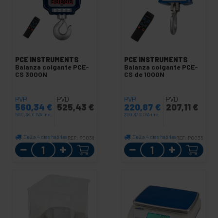
PCE INSTRUMENTS
PCE INSTRUMENTS
Balanza colgante PCE-
Balanza colgante PCE-
CS 3000N
CS de 1000N
PVP
PVD
PVP
PVD
560,34
€
525,43
€
220,87
€
207,11
€
560,34
€
IVA inc.
220,87
€
IVA inc.
De 2 a 4 días hábiles
De 2 a 4 días hábiles
REF:
PC038
REF:
PC035
Cantidad
Cantidad