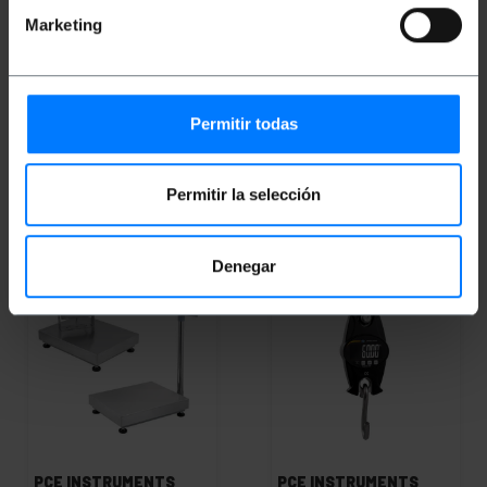
Balanza con plataforma
Balanza con plataforma
Marketing
PCE-EP 150P1
PCE-EP 30P1
PVP
PVD
PVP
PVD
373,88
€
348,10
€
408,75
€
383,29
€
373,88
€
IVA inc.
408,75
€
IVA inc.
Permitir todas
De 3 a 5 días hábiles
REF:
PC048
REF:
De 2 a 4 días hábiles
Cantidad
PC050
Permitir la selección
Cantidad
Denegar
PCE INSTRUMENTS
PCE INSTRUMENTS