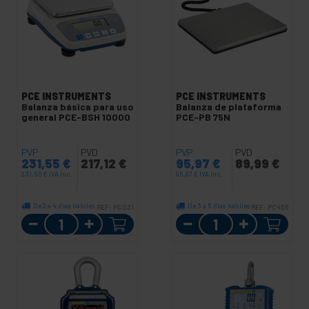
PCE INSTRUMENTS
PCE INSTRUMENTS
Balanza básica para uso
Balanza de plataforma
general PCE-BSH 10000
PCE-PB 75N
PVP
PVD
PVP
PVD
231,55
€
217,12
€
95,97
€
89,99
€
231,55
€
IVA inc.
95,97
€
IVA inc.
De 2 a 4 días hábiles
De 3 a 5 días hábiles
REF:
PC031
REF:
PC456
Cantidad
Cantidad