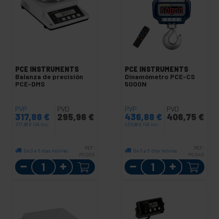
PCE INSTRUMENTS
PCE INSTRUMENTS
Balanza de precisión
Dinamómetro PCE-CS
PCE-DMS
5000N
PVP
PVD
PVP
PVD
317,88
€
295,96
€
436,88
€
406,75
€
317,88
€
IVA inc.
436,88
€
IVA inc.
REF:
REF:
De 3 a 5 días hábiles
De 3 a 5 días hábiles
PC055
PC040
Cantidad
Cantidad