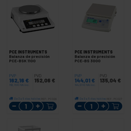
PCE INSTRUMENTS
PCE INSTRUMENTS
Balanza de precisión
Balanza de precisión
PCE-BSK 1100
PCE-BS 3000
PVP
PVD
PVP
PVD
162,16
€
152,06
€
144,01
€
135,04
€
162,16
€
IVA inc.
144,01
€
IVA inc.
De 3 a 5 días hábiles
De 3 a 5 días hábiles
REF:
PC028
REF:
PC027
Cantidad
Cantidad