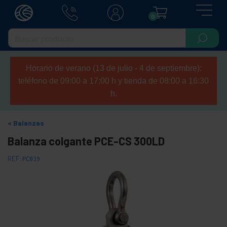
0
Horario de verano (13 de julio - 4 de septiembre):
teléfono de 09:00 a 17:00 h y tienda de 08:00 a 16:30
h.
Balanzas
Balanza colgante PCE-CS 300LD
REF:
PC039