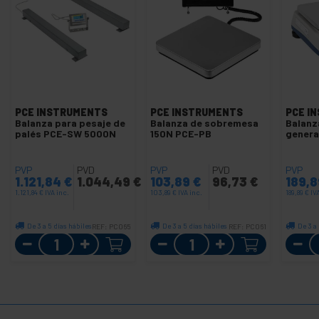
PCE INSTRUMENTS
PCE INSTRUMENTS
PCE I
Balanza para pesaje de
Balanza de sobremesa
Balanz
palés PCE-SW 5000N
150N PCE-PB
genera
PVP
PVD
PVP
PVD
PVP
1.121,84
€
1.044,49
€
103,89
€
96,73
€
189,
1.121,84
€
IVA inc.
103,89
€
IVA inc.
189,89
€
IV
De 3 a 5 días hábiles
De 3 a 5 días hábiles
De 3 a
REF:
PC065
REF:
PC061
Cantidad
Cantidad