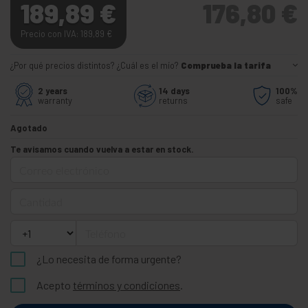
189,89
€
176,80
€
Precio con IVA: 189,89
€
¿Por qué precios distintos? ¿Cuál es el mío?
Comprueba la tarifa
2 years
14 days
100%
warranty
returns
safe
Agotado
Te avisamos cuando vuelva a estar en stock.
Correo electrónico
Cantidad
Teléfono
¿Lo necesita de forma urgente?
Acepto
términos y condiciones
.