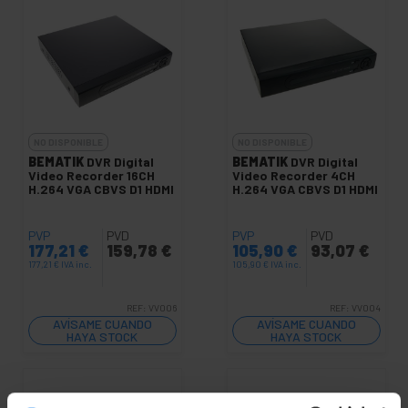
NO DISPONIBLE
NO DISPONIBLE
BEMATIK
DVR Digital
BEMATIK
DVR Digital
Video Recorder 16CH
Video Recorder 4CH
H.264 VGA CBVS D1 HDMI
H.264 VGA CBVS D1 HDMI
PVP
PVD
PVP
PVD
177,21
€
159,78
€
105,90
€
93,07
€
177,21
€
IVA inc.
105,90
€
IVA inc.
REF:
VV006
REF:
VV004
AVÍSAME CUANDO
AVÍSAME CUANDO
HAYA STOCK
HAYA STOCK