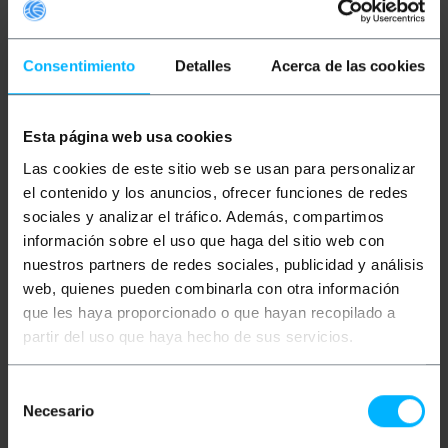
Consentimiento
Detalles
Acerca de las cookies
Esta página web usa cookies
NO DISPONIBLE
NO DISPONIBLE
BEMATIK
DVR Digital
BEMATIK
DVR Digital
Las cookies de este sitio web se usan para personalizar
Video Recorder 4CH
Video Recorder 8CH
H.264 VGA CBVS D1 HDMI
H.264 VGA CBVS D1 HDMI
el contenido y los anuncios, ofrecer funciones de redes
SDI Alarma
sociales y analizar el tráfico. Además, compartimos
información sobre el uso que haga del sitio web con
PVP
PVD
PVP
PVD
289,30
€
254,27
€
126,57
€
111,24
€
nuestros partners de redes sociales, publicidad y análisis
289,30
€
IVA inc.
126,57
€
IVA inc.
web, quienes pueden combinarla con otra información
que les haya proporcionado o que hayan recopilado a
REF:
VV007
REF:
VV005
partir del uso que haya hecho de sus servicios.
AVÍSAME CUANDO
AVÍSAME CUANDO
HAYA STOCK
HAYA STOCK
Selección
Necesario
de
consentimiento