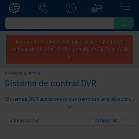
0
Horario de verano (13 de julio - 4 de septiembre):
teléfono de 09:00 a 17:00 h y tienda de 08:00 a 16:30
h.
Videovigilancia
Sistema de control DVR
Sistemas DVR autónomos que permiten la grabación de varias cámaras en un disco duro. Permiten la grabación de imágenes desde varias cámaras de vídeo y el posterior acceso a las imágenes en caso de necesidad. La solución definitiva para un sistema de circuito cerrado de televisión (CCTV) para videovigilancia. DVR es el acrónimo de Digital Video Recorder, que permite la utilización de cámaras de vídeo CVBS.
Ordenar por
Categorías