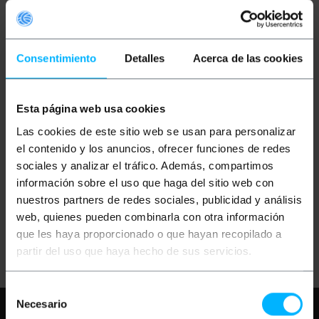
Consentimiento
Detalles
Acerca de las cookies
Esta página web usa cookies
OUTLET
85%
BEMATIK
T-Conector
Las cookies de este sitio web se usan para personalizar
rSMA (1 x rSMA-Hembra
/ 2 x rSMA-Hembra)
el contenido y los anuncios, ofrecer funciones de redes
sociales y analizar el tráfico. Además, compartimos
información sobre el uso que haga del sitio web con
PVP
PVD
2,66
€
2,33
€
nuestros partners de redes sociales, publicidad y análisis
0,40
€
0,35
€
web, quienes pueden combinarla con otra información
0,40
€
IVA inc.
que les haya proporcionado o que hayan recopilado a
Entrega inmediata
REF:
WG087
partir del uso que haya hecho de sus servicios.
Cantidad
Selección
Necesario
Necesita ayuda?
Por favor, revise
de