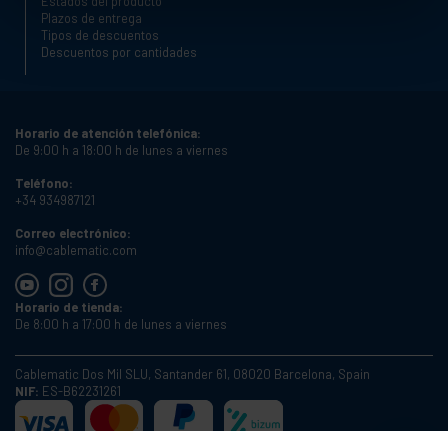
Estados del producto
Plazos de entrega
Tipos de descuentos
Descuentos por cantidades
Horario de atención telefónica:
De 9:00 h a 18:00 h de lunes a viernes
Teléfono:
+34 934987121
Correo electrónico:
info@cablematic.com
Horario de tienda:
De 8:00 h a 17:00 h de lunes a viernes
Cablematic Dos Mil SLU, Santander 61, 08020 Barcelona, Spain
NIF:
ES-B62231261