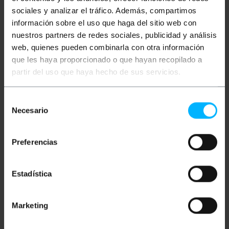
sociales y analizar el tráfico. Además, compartimos
Descripción
información sobre el uso que haga del sitio web con
nuestros partners de redes sociales, publicidad y análisis
web, quienes pueden combinarla con otra información
Cable eléctrico decorativo de tela de color blanco. Se
trata de un cable bipolar interior, con funda de PVC, y
que les haya proporcionado o que hayan recopilado a
funda exterior de tela decorativa. Cable eléctrico de
partir del uso que haya hecho de sus servicios.
sección 2x0.75mm2. Longitud de la bobina: 5m.
Diámetro total: 6mm.
Selección
Necesario
de
Medidas y pesos
consentimiento
Peso bruto: 260 g
Preferencias
Medidas del producto (ancho x profundidad x
alto): 19.0 x 2.0 x 19.0 cm
Número de paquetes: 1
Estadística
Medidas del paquete: 19.0 x 19.0 x 2.0 cm
Marketing
Clasificación