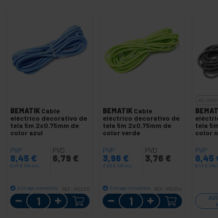
NO DISP
BEMATIK
Cable
BEMATIK
Cable
BEMAT
eléctrico decorativo de
eléctrico decorativo de
eléctr
tela 5m 2x0.75mm de
tela 5m 2x0.75mm de
tela 5
color azul
color verde
color 
PVP
PVD
PVP
PVD
PVP
8,45
€
6,79
€
3,96
€
3,76
€
8,45
8,45
€
IVA inc.
3,96
€
IVA inc.
8,45
€
IVA 
Entrega inmediata
Entrega inmediata
REF:
ME055
REF:
ME054
Cantidad
Cantidad
AV