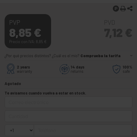
PVP
PVD
8,85
€
7,12
€
Precio con IVA: 8,85
€
¿Por qué precios distintos? ¿Cuál es el mío?
Comprueba la tarifa
2 years
14 days
100%
warranty
returns
safe
Agotado
Te avisamos cuando vuelva a estar en stock.
Correo electrónico
Cantidad
Teléfono