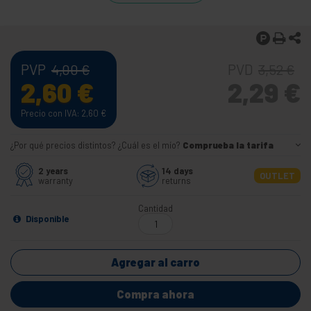
PVP
PVD
4,00
€
3,52
€
2,60
€
2,29
€
Precio con IVA: 2,60
€
¿Por qué precios distintos? ¿Cuál es el mío?
Comprueba la tarifa
2 years
14 days
OUTLET
warranty
returns
Cantidad
Disponible
Agregar al carro
Compra ahora