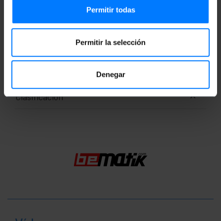
Medidas y pesos
Permitir todas
Peso bruto: 10 g
Medidas del producto (ancho x profundidad x
Permitir la selección
alto): 6.0 x 6.0 x 1.0 cm
Número de paquetes: 1
Medidas del paquete: 6.0 x 6.0 x 1.0 cm
Denegar
Clasificación