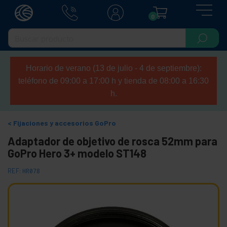
0
Horario de verano (13 de julio - 4 de septiembre):
teléfono de 09:00 a 17:00 h y tienda de 08:00 a 16:30
h.
Fijaciones y accesorios GoPro
Adaptador de objetivo de rosca 52mm para
GoPro Hero 3+ modelo ST148
REF:
HR078