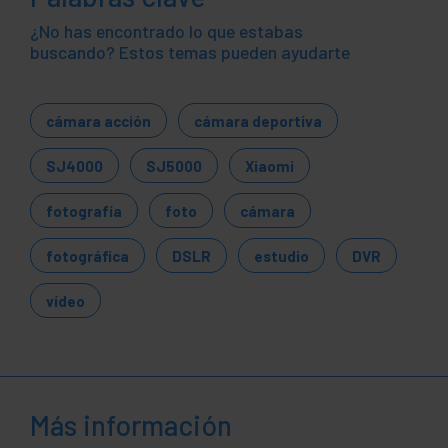
¿No has encontrado lo que estabas
buscando? Estos temas pueden ayudarte
cámara acción
cámara deportiva
SJ4000
SJ5000
Xiaomi
fotografía
foto
cámara
fotográfica
DSLR
estudio
DVR
vídeo
Más información