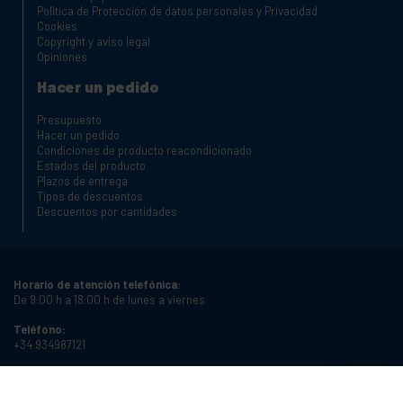
Política de Protección de datos personales y Privacidad
Cookies
Copyright y aviso legal
Opiniones
Hacer un pedido
Presupuesto
Hacer un pedido
Condiciones de producto reacondicionado
Estados del producto
Plazos de entrega
Tipos de descuentos
Descuentos por cantidades
Horario de atención telefónica:
De 9:00 h a 18:00 h de lunes a viernes
Teléfono:
+34 934987121
Correo electrónico:
info@cablematic.com