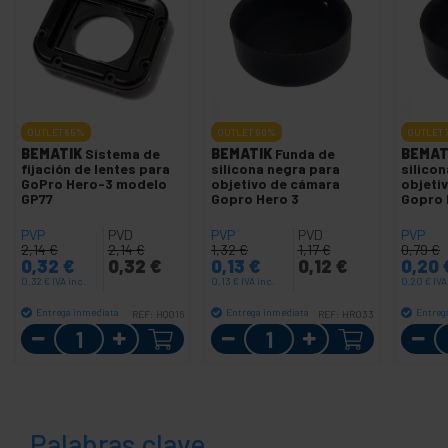
OUTLET
85%
OUTLET
90%
OUTLET
BEMATIK
Sistema de
BEMATIK
Funda de
BEMAT
fijación de lentes para
silicona negra para
silico
GoPro Hero-3 modelo
objetivo de cámara
objeti
GP77
Gopro Hero 3
Gopro 
PVP
PVD
PVP
PVD
PVP
2,14
€
2,14
€
1,32
€
1,17
€
0,79
€
0,32
€
0,32
€
0,13
€
0,12
€
0,20
0,32
€
IVA inc.
0,13
€
IVA inc.
0,20
€
IVA
Entrega inmediata
Entrega inmediata
Entreg
REF:
HQ016
REF:
HR033
Cantidad
Cantidad
Palabras clave