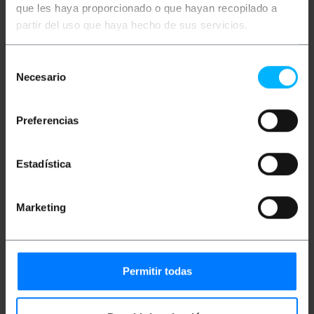
Tamaño con orejas y conectores: 82 x 77 x 22
que les haya proporcionado o que hayan recopilado a
mm.
partir del uso que haya hecho de sus servicios.
Protección descargas: 25KV.
Aislamiento Óptico: 25KV ESD.
Interruptor externo (DIP) para configurar
Selección
operativa.
Necesario
Salida alimentada de forma opcional para
de
aquellos dispositivos que se alimenten del
consentimiento
puerto serie (5V).
Preferencias
Medidas y pesos
Estadística
Peso bruto: 270 g
Medidas del producto (ancho x profundidad x
Marketing
alto): 8.2 x 7.8 x 2.6 cm
Número de paquetes: 1
Medidas del paquete: 12.8 x 10.4 x 6.6 cm
Permitir todas
Documentación