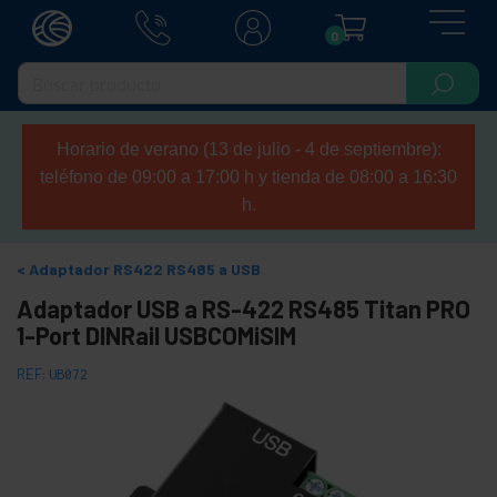
0
Horario de verano (13 de julio - 4 de septiembre):
teléfono de 09:00 a 17:00 h y tienda de 08:00 a 16:30
h.
Adaptador RS422 RS485 a USB
Adaptador USB a RS-422 RS485 Titan PRO
1-Port DINRail USBCOMiSIM
REF:
UB072