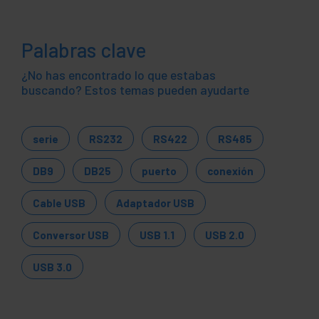
Palabras clave
¿No has encontrado lo que estabas
buscando? Estos temas pueden ayudarte
serie
RS232
RS422
RS485
DB9
DB25
puerto
conexión
Cable USB
Adaptador USB
Conversor USB
USB 1.1
USB 2.0
USB 3.0