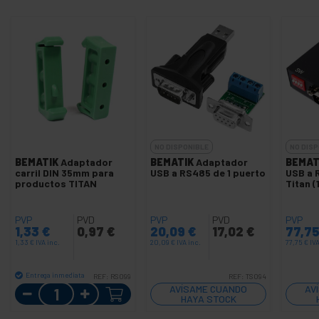
NO DISPONIBLE
NO DISP
BEMATIK
Adaptador
BEMATIK
Adaptador
BEMAT
carril DIN 35mm para
USB a RS485 de 1 puerto
USB a
productos TITAN
Titan (
PVP
PVD
PVP
PVD
PVP
1,33
€
0,97
€
20,09
€
17,02
€
77,7
1,33
€
IVA inc.
20,09
€
IVA inc.
77,75
€
IVA
Entrega inmediata
REF:
RS099
REF:
TS094
Cantidad
AVÍSAME CUANDO
AV
HAYA STOCK