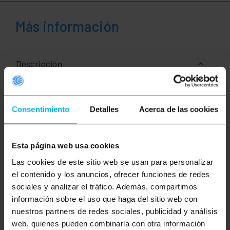
Más información
Descripción
Adaptador de USB a un puerto serie RS-422 y RS485
en formato industrial carril DIN. Se trata de un
Consentimiento
Detalles
Acerca de las cookies
conversor robusto montado en carcasa metálica.
Especificaciones
Velocidad máxima de 921.6Kbps.
Esta página web usa cookies
No requiere fuente de alimentación.
FIFO de 128-byte.
Las cookies de este sitio web se usan para personalizar
Señales RS422: RS422 TxD+/-, RxD+/-,
RTS+/-, CTS+/-, GND.
el contenido y los anuncios, ofrecer funciones de redes
Señales RS485: Data+/-, GND.
sociales y analizar el tráfico. Además, compartimos
Controlador compatible con entornos
información sobre el uso que haga del sitio web con
Windows y Linux.
Dispone de 1 x DB9-Macho y 1 x Terminal-
nuestros partners de redes sociales, publicidad y análisis
Block.
web, quienes pueden combinarla con otra información
Tamaño carcasa: 57 x 72 x 22 mm.