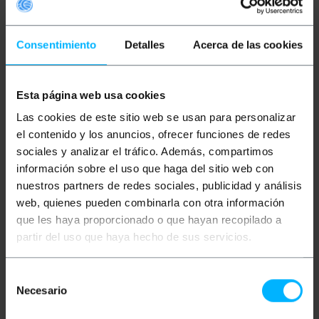
Poder extremo de 3g .
Rápido, fuerte y flexible.
Sin olor, no irritante.
No blanquea, sin cercos.
Consentimiento
Detalles
Acerca de las cookies
Fácil aplicación.
Más información
Esta página web usa cookies
Las cookies de este sitio web se usan para personalizar
el contenido y los anuncios, ofrecer funciones de redes
Descripción
sociales y analizar el tráfico. Además, compartimos
información sobre el uso que haga del sitio web con
nuestros partners de redes sociales, publicidad y análisis
Este adhesivo de secado rápido es fuerte, flexible y
web, quienes pueden combinarla con otra información
sin olor, por lo que es ideal para pegar todos los
materiales sin causar irritación. Una sola gota es
que les haya proporcionado o que hayan recopilado a
suficiente para lograr un acabado perfecto sin
partir del uso que haya hecho de sus servicios.
blanquear ni dejar cercos. Su aplicación es fácil,
ofreciendo resultados óptimos. Si desea un
pegamento resistente, seguro y sin olores, CEYS
Selección
Ultraunick Poder Extremo 3g es la opción ideal.
Fabricado por CEYS con referencia 504286.
Necesario
de
consentimiento
Especificaciones