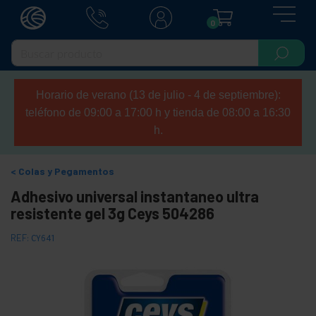
0
Horario de verano (13 de julio - 4 de septiembre):
teléfono de 09:00 a 17:00 h y tienda de 08:00 a 16:30
h.
Colas y Pegamentos
Adhesivo universal instantaneo ultra
resistente gel 3g Ceys 504286
REF:
CY641