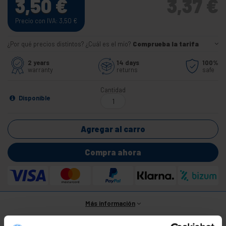
3,50
€
3,37
€
Precio con IVA: 3,50
€
¿Por qué precios distintos? ¿Cuál es el mío?
Comprueba la tarifa
2 years
14 days
100%
warranty
returns
safe
Cantidad
Disponible
Agregar al carro
Compra ahora
Más información
Especificaciones