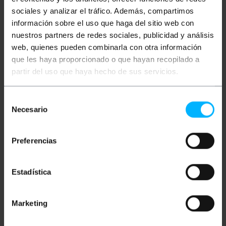
sociales y analizar el tráfico. Además, compartimos
información sobre el uso que haga del sitio web con
Bombilla de LED tipo G45 esférica y con rosca E27.
La tecnología LED tiene un muy bajo consumo y una
nuestros partners de redes sociales, publicidad y análisis
larga vida útil de la bombilla. Ideal para utilizar con
web, quienes pueden combinarla con otra información
las guirnaldas de luces (referencia #NT4x).
que les haya proporcionado o que hayan recopilado a
Especificaciones
partir del uso que haya hecho de sus servicios.
Bombilla LED tipo G45 esférica con rosca E27
10 unidades.
Potencia: 0,5 W.
Selección
Color: Azul.
Necesario
Lúmens: 75.
de
Tamaño: (largo x ancho): 65 x 45 mm.
consentimiento
Clase energética: A+.
Vida útil estimada: 20.000 horas.
Preferencias
Ángulo de apertura: 300°.
Voltaje: 230 VAC.
Estadística
Medidas y pesos
Marketing
Peso bruto: 200 g