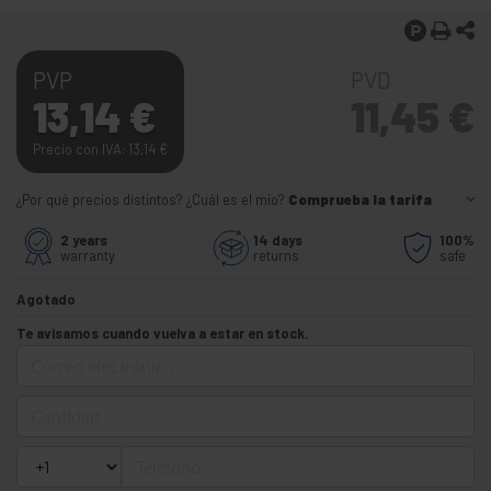
PVP
PVD
13,14
€
11,45
€
Precio con IVA: 13,14
€
¿Por qué precios distintos? ¿Cuál es el mío?
Comprueba la tarifa
2 years
14 days
100%
warranty
returns
safe
Agotado
Te avisamos cuando vuelva a estar en stock.
Correo electrónico
Cantidad
Teléfono