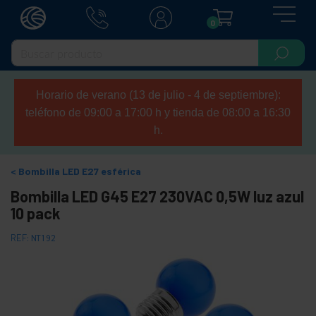
0
Horario de verano (13 de julio - 4 de septiembre):
teléfono de 09:00 a 17:00 h y tienda de 08:00 a 16:30
h.
Bombilla LED E27 esférica
Bombilla LED G45 E27 230VAC 0,5W luz azul
10 pack
REF:
NT192