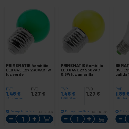
PRIMEMATIK
Bombilla
PRIMEMATIK
Bombilla
BEMAT
LED G45 E27 230VAC 1W
LED G45 E27 230VAC
G55 E2
luz verde
0,5W luz amarilla
cálida
PVP
PVD
PVP
PVD
PVP
1,46
€
1,27
€
1,46
€
1,27
€
1,89
1,46
€
IVA inc.
1,46
€
IVA inc.
1,89
€
IVA 
Entrega inmediata
Entrega inmediata
Entreg
REF:
NT095
REF:
NT094
Cantidad
Cantidad