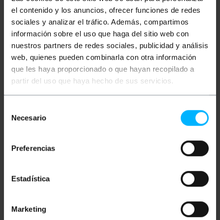
Este cable facilita la interconexión de dispositivos
el contenido y los anuncios, ofrecer funciones de redes
con salida de audio analógica hacia sistemas de
sociales y analizar el tráfico. Además, compartimos
reproducción de sonido, amplificadores o equipos
de música. Permite integrar la señal de audio
información sobre el uso que haga del sitio web con
proveniente de ordenadores y reproductores
nuestros partners de redes sociales, publicidad y análisis
portátiles en infraestructuras de sonido profesional
web, quienes pueden combinarla con otra información
o doméstico. Asegura la continuidad de la señal
estéreo entre diferentes formatos de conexión
que les haya proporcionado o que hayan recopilado a
habituales en instalaciones multimedia.
partir del uso que haya hecho de sus servicios.
Especificaciones
Cable de audio estéreo analógico de MiniJack
Selección
3.5 mm a doble RCA
Proporciona una conexión de audio estéreo
Necesario
de
completa dividiendo la señal en dos canales
consentimiento
independientes
Conector principal tipo MiniJack de 3,5 mm
Preferencias
macho compatible con puertos de salida
estándar
Terminación en dos conectores RCA macho
para entrada directa a equipos de audio y
Estadística
vídeo
Longitud total de 3 metros que permite una
distribución flexible del cableado
Conectores RCA identificados por colores
Marketing
para una correcta asignación de los canales