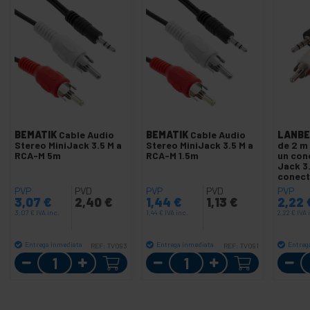
BEMATIK
Cable Audio
BEMATIK
Cable Audio
LANBE
Stereo MiniJack 3.5 M a
Stereo MiniJack 3.5 M a
de 2 m
RCA-M 5m
RCA-M 1.5m
un con
Jack 3
conect
PVP
PVD
PVP
PVD
PVP
3,07
€
2,40
€
1,44
€
1,13
€
2,22
3,07
€
IVA inc.
1,44
€
IVA inc.
2,22
€
IVA 
Entrega inmediata
Entrega inmediata
Entreg
REF:
TV093
REF:
TV091
Cantidad
Cantidad