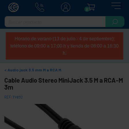
0
Horario de verano (13 de julio - 4 de septiembre):
teléfono de 09:00 a 17:00 h y tienda de 08:00 a 16:30
h.
Audio jack 3.5 mm M a RCA M
Cable Audio Stereo MiniJack 3.5 M a RCA-M
3m
REF:
TV092