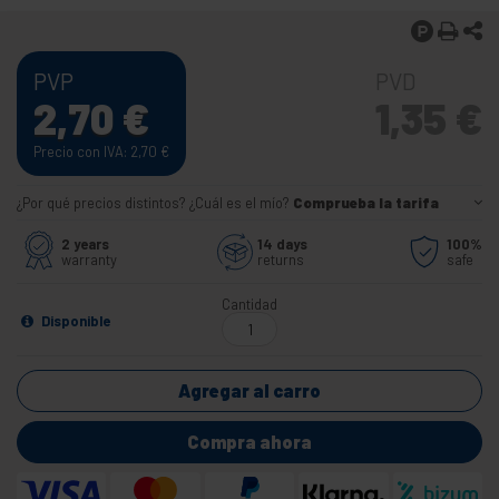
PVP
PVD
2,70
€
1,35
€
Precio con IVA: 2,70
€
¿Por qué precios distintos? ¿Cuál es el mío?
Comprueba la tarifa
2 years
14 days
100%
warranty
returns
safe
Cantidad
Disponible
Agregar al carro
Compra ahora