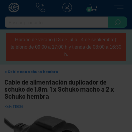
0
Horario de verano (13 de julio - 4 de septiembre):
teléfono de 09:00 a 17:00 h y tienda de 08:00 a 16:30
h.
Cable con schuko hembra
Cable de alimentación duplicador de
schuko de 1.8m. 1 x Schuko macho a 2 x
Schuko hembra
REF:
FB086