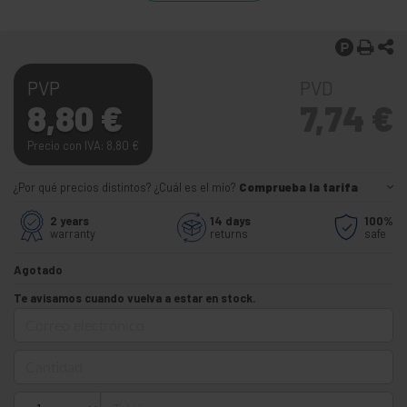
PVP
PVD
8,80
€
7,74
€
Precio con IVA: 8,80
€
¿Por qué precios distintos? ¿Cuál es el mío?
Comprueba la tarifa
2 years
14 days
100%
warranty
returns
safe
Agotado
Te avisamos cuando vuelva a estar en stock.
Correo electrónico
Cantidad
Teléfono