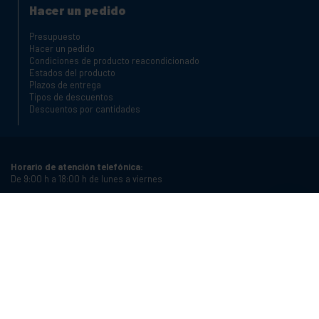
Hacer un pedido
Presupuesto
Hacer un pedido
Condiciones de producto reacondicionado
Estados del producto
Plazos de entrega
Tipos de descuentos
Descuentos por cantidades
Horario de atención telefónica:
De 9:00 h a 18:00 h de lunes a viernes
Teléfono:
+34 934987121
Correo electrónico:
info@cablematic.com
Horario de tienda:
De 8:00 h a 17:00 h de lunes a viernes