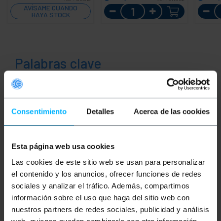
Cantidad
AVÍSAME CUANDO
HAYA STOCK
Palabras clave
¿No has encontrado lo que estabas
buscando? Estos temas pueden ayudarte
Consentimiento
Detalles
Acerca de las cookies
eléctrico
alimentación
pc
Esta página web usa cookies
ordenador
electricidad
cable
Las cookies de este sitio web se usan para personalizar
electrico
electronica
electricista
el contenido y los anuncios, ofrecer funciones de redes
sociales y analizar el tráfico. Además, compartimos
corriente
voltaje
información sobre el uso que haga del sitio web con
nuestros partners de redes sociales, publicidad y análisis