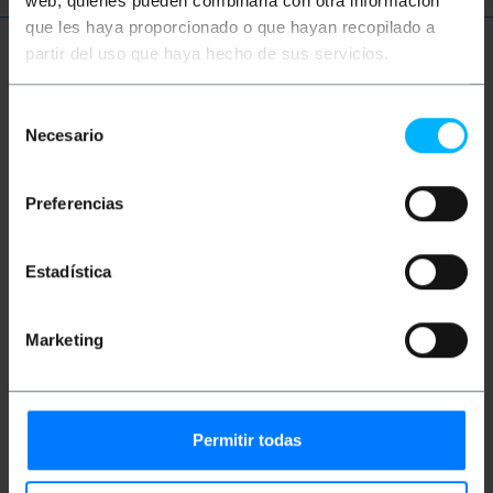
web, quienes pueden combinarla con otra información
que les haya proporcionado o que hayan recopilado a
partir del uso que haya hecho de sus servicios.
Más información
Selección
Necesario
de
Descripción
consentimiento
Preferencias
Cable de alimentación basado en clavijas schuko. Se
trata de un cable en Y de 90 cm (tramo único) y 90
cm (tramos bifurcados). Longitud total de extremo a
Estadística
extremo de 1.8 m. En un extremo dispone de 2
conectores Schuko-Hembra y en el otro lado de un
conector Schuko-Macho. Cumple las normativas
comunitarias en cuanto a diámetro (6.5-8.0 mm).
Marketing
Medidas y pesos
Permitir todas
Peso bruto: 635 g
Medidas del producto (ancho x profundidad x