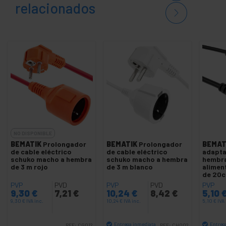
relacionados
NO DISPONIBLE
BEMATIK
Prolongador
BEMATIK
Prolongador
BEMAT
de cable eléctrico
de cable eléctrico
adapta
schuko macho a hembra
schuko macho a hembra
hembra
de 3 m rojo
de 3 m blanco
alimen
de 20
PVP
PVD
PVP
PVD
PVP
9,30
€
7,21
€
10,24
€
8,42
€
5,10
9,30
€
IVA inc.
10,24
€
IVA inc.
5,10
€
IVA 
Entrega inmediata
Entreg
REF:
CG012
REF:
CH002