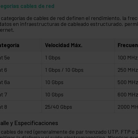
egorías cables de red
 categorías de cables de red definen el rendimiento, la fre
datos en infraestructuras de cableado estructurado, permi
ernet.
ategoría
Velocidad Máx.
Frecuen
t 5e
1 Gbps
100 MHz
t 6
1 Gbps / 10 Gbps
250 MH
t 6a
10 Gbps
500 MH
t 7
10 Gbps
600 MH
t 8
25/40 Gbps
2000 M
alle y Especificaciones
 cables de red (generalmente de par trenzado UTP, FTP o S
mitigar la diafonía y el ruido electromagnético. Mientras qu