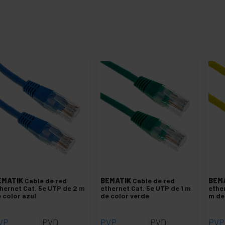
EMATIK
Cable de red
BEMATIK
Cable de red
BEM
hernet Cat. 5e UTP de 2 m
ethernet Cat. 5e UTP de 1 m
ethe
 color azul
de color verde
m de
VP
PVD
PVP
PVD
PVP