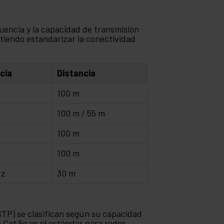
cuencia y la capacidad de transmisión
tiendo estandarizar la conectividad
cia
Distancia
100 m
z
100 m / 55 m
z
100 m
z
100 m
Hz
30 m
TP) se clasifican según su capacidad
e Cat 5e es el estándar para redes