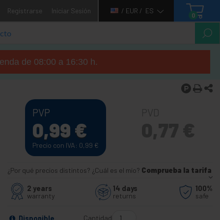
Registrarse
Iniciar Sesión
/ EUR /
ES
0
tienda de 08:00 a 16:30 h.
PVP
PVD
0,99
€
0,77
€
Precio con IVA: 0,99
€
¿Por qué precios distintos? ¿Cuál es el mío?
Comprueba la tarifa
2 years
14 days
100%
warranty
returns
safe
Cantidad
Disponible