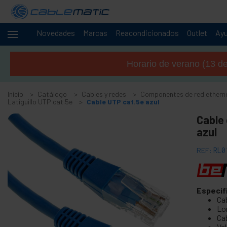
Novedades
Marcas
Reacondicionados
Outlet
Ay
Cables
-
y
Horario de verano (13 de 
redes
+
Accesorios SATA SAS M.2 SSD HDD
Inicio
Catálogo
Cables y redes
Componentes de red ethern
+
Accesorios y tarjetas FireWire
Latiguillo UTP cat.5e
Cable UTP cat.5e azul
+
Adaptador y accesorios ATA IDE
Cable 
+
azul
Adaptador y accesorios Bluetooth
+
Adaptador y tarjeta puerto paralelo
REF:
RL0
+
Adaptador y tarjeta puerto serie
+
Cable BCC
+
Especif
Cable y adaptador MIDI
Ca
+
Cables USB y accesorios USB
Lon
Cab
+
Cables de red para sistemas CISCO
Ve