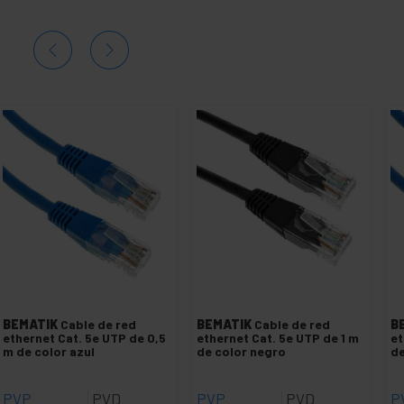
BEMATIK
Cable de red
BEMATIK
Cable de red
B
ethernet Cat. 5e UTP de 0,5
ethernet Cat. 5e UTP de 1 m
et
m de color azul
de color negro
de
PVP
PVD
PVP
PVD
P