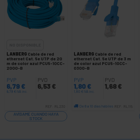
+
Cable de red SFTP cat.8 LSHF
+
Cable de red SSTP cat.7
-
Cable de red UTP cat.5e
Accesorios UTP cat.5e
Bobina UTP cat.5e
NO DISPONIBLE
-
Latiguillo UTP cat.5e
LANBERG
Cable de red
LANBERG
Cable de red
ethernet Cat. 5e UTP de 20
ethernet Cat. 5e UTP de 3 m
m de color azul PCU5-10CC-
de color azul PCU5-10CC-
Cable UTP cat.5e amarillo
2000-B
0300-B
Cable UTP cat.5e azul
PVP
PVD
PVP
PVD
Cable UTP cat.5e blanco
6,79
€
6,53
€
1,80
€
1,68
€
Cable UTP cat.5e gris
6,79
€
IVA inc.
1,80
€
IVA inc.
Cable UTP cat.5e negro
De 8 a 10 días hábiles
REF:
RL230
REF:
RL115
Cable UTP cat.5e rojo
Cantidad
AVÍSAME CUANDO HAYA
STOCK
Cable UTP cat.5e verde
Latiguillo UTP cat.5e cruzado