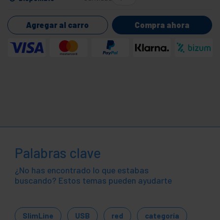
Agregar al carro
Compra ahora
Palabras clave
¿No has encontrado lo que estabas
buscando? Estos temas pueden ayudarte
SlimLine
USB
red
categoría