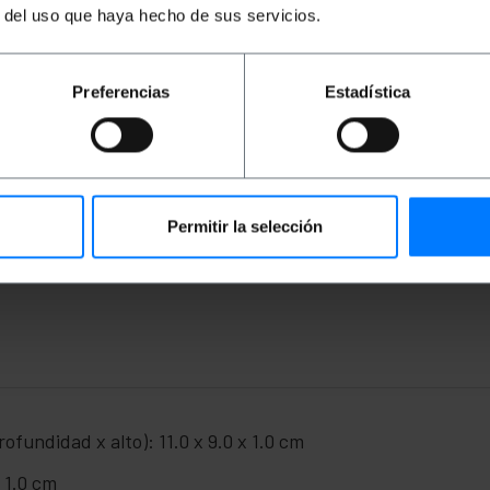
 PoE (Power Over Ethernet), centro de datos y cualquier d
r del uso que haya hecho de sus servicios.
n pueden ser utilizados para la transmisión de vídeo junt
 con el objetivo de reducir al máximo las interferencias el
Preferencias
Estadística
ategoría 5e UTP (Cat. 5e).
 (1000Mbps) sobre 100 metros.
Permitir la selección
mativa: 100 MHz.
e bloqueo.
fundidad x alto): 11.0 x 9.0 x 1.0 cm
 1.0 cm