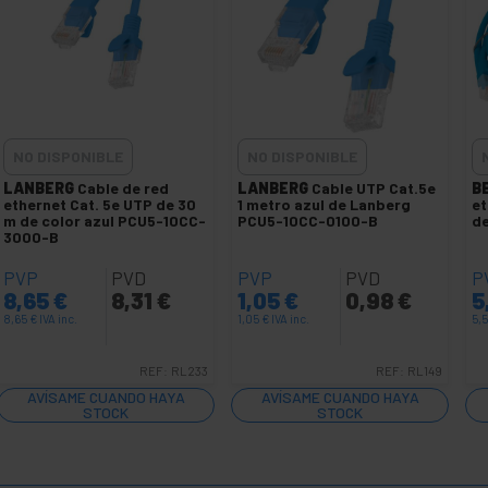
NO DISPONIBLE
NO DISPONIBLE
LANBERG
Cable de red
LANBERG
Cable UTP Cat.5e
B
ethernet Cat. 5e UTP de 30
1 metro azul de Lanberg
et
m de color azul PCU5-10CC-
PCU5-10CC-0100-B
de
3000-B
PVP
PVD
PVP
PVD
P
8,65
€
8,31
€
1,05
€
0,98
€
5
8,65
€
IVA inc.
1,05
€
IVA inc.
5,
REF:
RL233
REF:
RL149
AVÍSAME CUANDO HAYA
AVÍSAME CUANDO HAYA
STOCK
STOCK