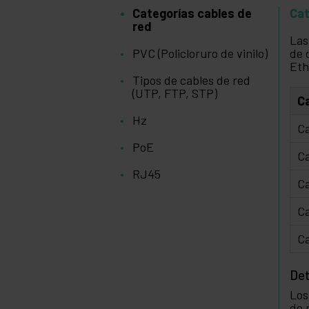
Categorías cables de
Cat
red
Las
PVC (Policloruro de vinilo)
de 
Eth
Tipos de cables de red
(UTP, FTP, STP)
C
Hz
Ca
PoE
Ca
RJ45
Ca
Ca
Ca
Det
Los
de 