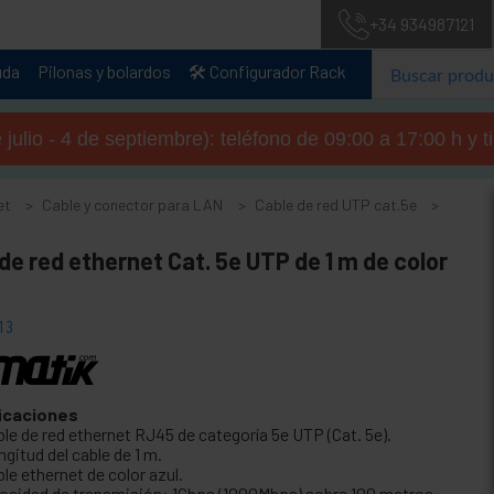
+34 934987121
uda
Pilonas y bolardos
🛠️ Configurador Rack
julio - 4 de septiembre): teléfono de 09:00 a 17:00 h y 
et
Cable y conector para LAN
Cable de red UTP cat.5e
de red ethernet Cat. 5e UTP de 1 m de color
13
icaciones
ble de red ethernet RJ45 de categoría 5e UTP (Cat. 5e).
gitud del cable de 1 m.
le ethernet de color azul.
locidad de transmisión: 1Gbps (1000Mbps) sobre 100 metros.