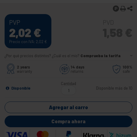
PVP
PVD
2,02
€
1,58
€
Precio con IVA: 2,02
€
¿Por qué precios distintos? ¿Cuál es el mío?
Comprueba la tarifa
2 years
14 days
100%
warranty
returns
safe
Cantidad
Disponible
Disponible más de 10
Agregar al carro
Compra ahora