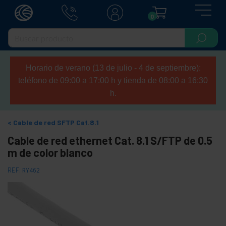
0
Horario de verano (13 de julio - 4 de septiembre):
teléfono de 09:00 a 17:00 h y tienda de 08:00 a 16:30
h.
Cable de red SFTP Cat.8.1
Cable de red ethernet Cat. 8.1 S/FTP de 0.5
m de color blanco
REF:
RY462