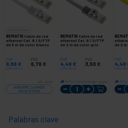
NO DISPONIBLE
BEMATIK
Cable de red
BEMATIK
Cable de red
BEMAT
ethernet Cat. 8.1 S/FTP
ethernet Cat. 8.1 S/FTP
etherne
de 5 m de color blanco
de 2 m de color gris
de 2 m 
PVP
PVD
PVP
PVD
PVP
8,66
€
6,76
€
4,48
€
3,50
€
4,48
8,66
€
IVA inc.
4,48
€
IVA inc.
4,48
€
IVA 
De 3 a 5 días hábiles
De 5 a 
REF:
RY467
REF:
RY454
Cantidad
AVÍSAME CUANDO
HAYA STOCK
Palabras clave