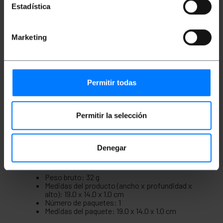
Cable de red ethernet RJ45 de categoría 8.1
Estadística
S/FTP (Cat. 8.1).
Longitud del cable de 0.5 m.
Cable ethernet de color Blanco.
Velocidad de transmisión: hasta 40 Gbps.
Marketing
Ancho de banda: hasta 2000 MHz.
Libre de halógenos (LSZH).
Conectores RJ45 con pestaña de bloqueo.
Blindaje S/FTP: pares trenzados y blindados
individualmente.
Permitir todas
Fabricado con conductores 100% cobre (CU).
Ideal para centros de datos, redes
profesionales o conexiones de alto
rendimiento.
Permitir la selección
Denegar
Medidas y pesos
Peso bruto: 32 g
Medidas del producto (ancho x profundidad x
alto): 19.0 x 14.0 x 1.0 cm
Número de paquetes: 1
Medidas del paquete: 19.0 x 14.0 x 1.0 cm