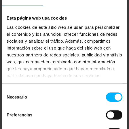
Esta página web usa cookies
Descripción
Las cookies de este sitio web se usan para personalizar
el contenido y los anuncios, ofrecer funciones de redes
Cable de red ethernet RJ45 de categoría 8.1 S/FTP
sociales y analizar el tráfico. Además, compartimos
(Cat.8.1) de 0.5 m y de color Blanco que permite la
transmisión de datos de ultra alta velocidad.
información sobre el uso que haga del sitio web con
Especialmente diseñado para instalaciones
nuestros partners de redes sociales, publicidad y análisis
profesionales donde se requiere un rendimiento
extremo, como centros de datos, entornos
web, quienes pueden combinarla con otra información
industriales o conexiones de red de alta exigencia.
que les haya proporcionado o que hayan recopilado a
Este cable está construido con conductores de
partir del uso que haya hecho de sus servicios.
cobre (CU) de alta calidad, cubierta libre de
halógenos (LSZH), y pares trenzados blindados
individualmente (S/FTP), lo que garantiza una
protección superior contra interferencias
Selección
electromagnéticas. Soporta velocidades de hasta
Necesario
de
40 Gbps con un ancho de banda de hasta 2000 MHz.
consentimiento
Compatible con todos los dispositivos de red con
puerto RJ45, tales como switches, routers,
Preferencias
servidores, cámaras IP y más.
Especificaciones