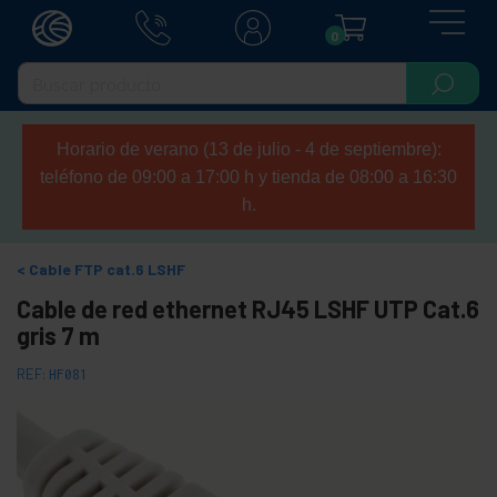
0
Horario de verano (13 de julio - 4 de septiembre):
teléfono de 09:00 a 17:00 h y tienda de 08:00 a 16:30
h.
Cable FTP cat.6 LSHF
Cable de red ethernet RJ45 LSHF UTP Cat.6
gris 7 m
REF:
HF081