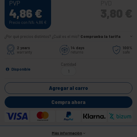
PVP
PVD
4,86
€
3,80
€
Precio con IVA: 4,86
€
¿Por qué precios distintos? ¿Cuál es el mío?
Comprueba la tarifa
2 years
14 days
100%
warranty
returns
safe
Cantidad
Disponible
Agregar al carro
Compra ahora
Más información