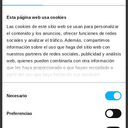
¿No has encontrado lo que estabas
buscando? Estos temas pueden ayudarte
Esta página web usa cookies
Las cookies de este sitio web se usan para personalizar
red
categoría
ethernet
RJ45
el contenido y los anuncios, ofrecer funciones de redes
sociales y analizar el tráfico. Además, compartimos
latiguillo
LAN
información sobre el uso que haga del sitio web con
nuestros partners de redes sociales, publicidad y análisis
web, quienes pueden combinarla con otra información
que les haya proporcionado o que hayan recopilado a
partir del uso que haya hecho de sus servicios.
Más información
Selección
Necesario
de
Descripción
consentimiento
Preferencias
Cable par trenzado flexible y apantallado (UTP) de
Categoria 6 montado con conectores RJ45-Macho y