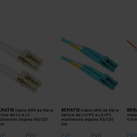
EMATIK
Cable OM3 de fibra
BEMATIK
Cable OM3 de fibra
BEM
tica de LC a LC
óptica de LC/PC a LC/PC
simp
ltimodo duplex 50/125
multimodo duplex 50/125
0,9 
5m
5m
VP
PVD
PVP
PVD
PVP