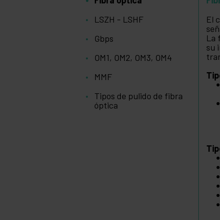
LSZH - LSHF
El 
señ
La 
Gbps
su 
tra
OM1, OM2, OM3, OM4
Tip
MMF
Tipos de pulido de fibra
óptica
Tip