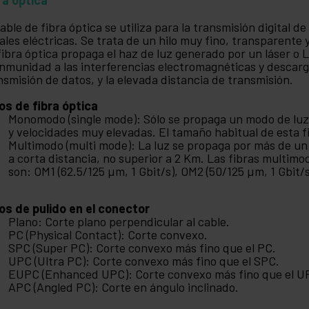
cable de fibra óptica se utiliza para la transmisión digital d
ales eléctricas. Se trata de un hilo muy fino, transparente
fibra óptica propaga el haz de luz generado por un láser o L
inmunidad a las interferencias electromagnéticas y descarga
nsmisión de datos, y la elevada distancia de transmisión.
os de fibra óptica
Monomodo (single mode): Sólo se propaga un modo de luz
y velocidades muy elevadas. El tamaño habitual de esta f
Multimodo (multi mode): La luz se propaga por más de un 
a corta distancia, no superior a 2 Km. Las fibras multim
son: OM1 (62.5/125 µm, 1 Gbit/s), OM2 (50/125 µm, 1 Gbit/s
os de pulido en el conector
Plano: Corte plano perpendicular al cable.
PC (Physical Contact): Corte convexo.
SPC (Super PC): Corte convexo más fino que el PC.
UPC (Ultra PC): Corte convexo más fino que el SPC.
EUPC (Enhanced UPC): Corte convexo más fino que el U
APC (Angled PC): Corte en ángulo inclinado.