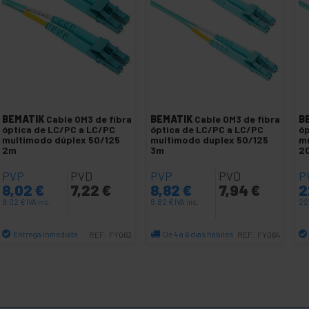
BEMATIK
Cable OM3 de fibra
BEMATIK
Cable OM3 de fibra
B
óptica de LC/PC a LC/PC
óptica de LC/PC a LC/PC
óp
multimodo dúplex 50/125
multimodo duplex 50/125
mu
2m
3m
2
PVP
PVD
PVP
PVD
P
8,02
€
7,22
€
8,82
€
7,94
€
2
8,02
€
IVA inc.
8,82
€
IVA inc.
22
Entrega inmediata
De 4 a 6 días hábiles
REF:
FY063
REF:
FY064
Cantidad
Cantidad