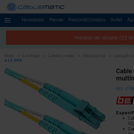
Novedades
Marcas
Reacondicionados
Outlet
Ay
Cables
-
y
Horario de verano (13 de 
redes
+
Accesorios SATA SAS M.2 SSD HDD
Inicio
Catálogo
Cables y redes
Fibra óptica
Latiguillo 
+
Accesorios y tarjetas FireWire
a LC OM3
+
Adaptador y accesorios ATA IDE
Cable 
+
multi
Adaptador y accesorios Bluetooth
+
Adaptador y tarjeta puerto paralelo
REF:
FY0
+
Adaptador y tarjeta puerto serie
+
Cable BCC
+
Especif
Cable y adaptador MIDI
Ca
+
Cables USB y accesorios USB
50
Ca
+
Cables de red para sistemas CISCO
Do