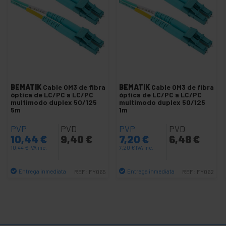
-
Cable Fanout MTP-LC MM 50/125 PC
-
Cable dúplex MM 50/125 PC
Cable dúplex 50 LC a LC
Cable dúplex 50 LC a LC OM3
Cable dúplex 50 LC a LC OM4
BEMATIK
Cable OM3 de fibra
BEMATIK
Cable OM3 de fibra
óptica de LC/PC a LC/PC
óptica de LC/PC a LC/PC
Cable dúplex 50 LC a LC OM5
multimodo duplex 50/125
multimodo duplex 50/125
5m
1m
Cable dúplex 50 LC a SC OM3
PVP
PVD
PVP
PVD
Cable dúplex 50 LC a SC OM4
10,44
€
9,40
€
7,20
€
6,48
€
Cable dúplex 50 LC a SC OM5
10,44
€
IVA inc.
7,20
€
IVA inc.
Cable dúplex 50 LC a ST
Entrega inmediata
Entrega inmediata
REF:
FY065
REF:
FY062
Cable dúplex 50 LC a ST OM3
Cantidad
Cantidad
Cable dúplex 50 LC a ST OM4
Cable dúplex 50 LC a ST OM5
Cable dúplex 50 SC a SC OM3