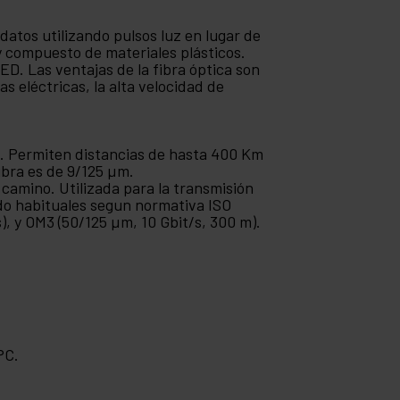
e datos utilizando pulsos luz en lugar de
 y compuesto de materiales plásticos.
ED. Las ventajas de la fibra óptica son
s eléctricas, la alta velocidad de
. Permiten distancias de hasta 400 Km
ibra es de 9/125 µm.
camino. Utilizada para la transmisión
odo habituales segun normativa ISO
), y OM3 (50/125 µm, 10 Gbit/s, 300 m).
PC.