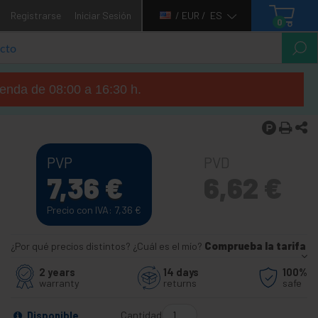
Registrarse
Iniciar Sesión
/ EUR /
ES
0
tienda de 08:00 a 16:30 h.
PVP
PVD
7,36
€
6,62
€
Precio con IVA: 7,36
€
¿Por qué precios distintos? ¿Cuál es el mío?
Comprueba la tarifa
2 years
14 days
100%
warranty
returns
safe
Cantidad
Disponible