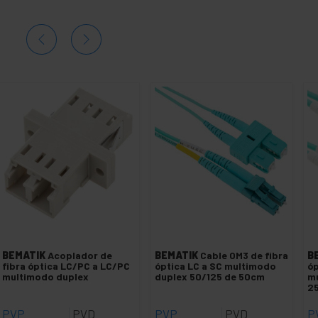
BEMATIK
Acoplador de
BEMATIK
Cable OM3 de fibra
B
fibra óptica LC/PC a LC/PC
óptica LC a SC multimodo
óp
multimodo duplex
duplex 50/125 de 50cm
mu
2
PVP
PVD
PVP
PVD
P