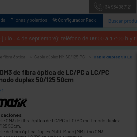
+34 934987121
uda
Pilonas y bolardos
🛠️ Configurador Rack
julio - 4 de septiembre): teléfono de 09:00 a 17:00 h y 
de fibra óptica
Cable dúplex MM 50/125 PC
Cable dúplex 50 LC
OM3 de fibra óptica de LC/PC a LC/PC
modo duplex 50/125 50cm
61
icaciones
ble OM3 de fibra óptica de LC/PC a LC/PC multimodo duplex
/125 50cm.
ble de fibra óptica Duplex Multi-Modo (MM) tipo OM3.
s conectores LC/PC en ambos extremos.