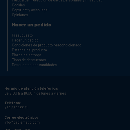
Política de Protección de datos personales y Privacidad
Cookies
Copyright y aviso legal
Opiniones
Hacer un pedido
Presupuesto
Hacer un pedido
Condiciones de producto reacondicionado
Estados del producto
Plazos de entrega
Tipos de descuentos
Descuentos por cantidades
Horario de atención telefónica:
De 9:00 h a 18:00 h de lunes a viernes
Teléfono:
+34 934987121
Correo electrónico:
info@cablematic.com