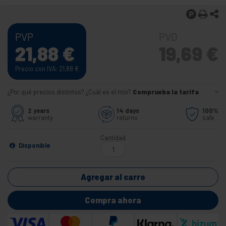
PVP
PVD
21,88
€
19,69
€
Precio con IVA: 21,88
€
¿Por qué precios distintos? ¿Cuál es el mío?
Comprueba la tarifa
2 years
14 days
100%
warranty
returns
safe
Cantidad
Disponible
Agregar al carro
Compra ahora