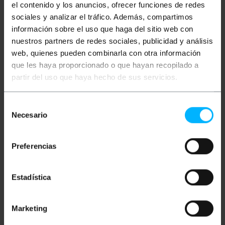
el contenido y los anuncios, ofrecer funciones de redes
sociales y analizar el tráfico. Además, compartimos
Clasificación
información sobre el uso que haga del sitio web con
nuestros partners de redes sociales, publicidad y análisis
web, quienes pueden combinarla con otra información
que les haya proporcionado o que hayan recopilado a
partir del uso que haya hecho de sus servicios.
Selección
Necesario
de
consentimiento
Vídeos
Preferencias
Estadística
Ver video
Marketing