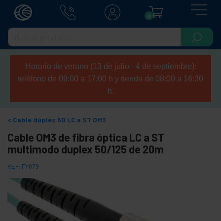
0
Horario de verano (13 de julio - 4 de septiembre):
teléfono de 09:00 a 17:00 h y tienda de 08:00 a 16:30
h.
Cable dúplex 50 LC a ST OM3
Cable OM3 de fibra óptica LC a ST
multimodo duplex 50/125 de 20m
REF:
FY079