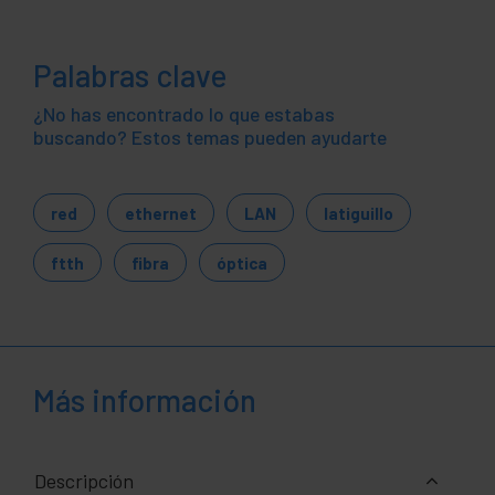
Palabras clave
¿No has encontrado lo que estabas
buscando? Estos temas pueden ayudarte
red
ethernet
LAN
latiguillo
ftth
fibra
óptica
Más información
Descripción