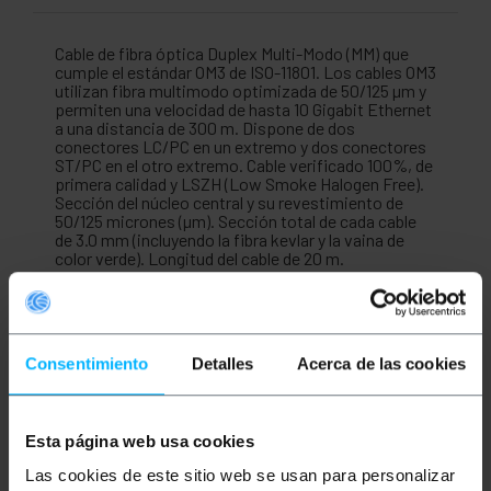
Cable de fibra óptica Duplex Multi-Modo (MM) que
cumple el estándar OM3 de ISO-11801. Los cables OM3
utilizan fibra multimodo optimizada de 50/125 µm y
permiten una velocidad de hasta 10 Gigabit Ethernet
a una distancia de 300 m. Dispone de dos
conectores LC/PC en un extremo y dos conectores
ST/PC en el otro extremo. Cable verificado 100%, de
primera calidad y LSZH (Low Smoke Halogen Free).
Sección del núcleo central y su revestimiento de
50/125 micrones (µm). Sección total de cada cable
de 3.0 mm (incluyendo la fibra kevlar y la vaina de
color verde). Longitud del cable de 20 m.
Medidas y pesos
Consentimiento
Detalles
Acerca de las cookies
Peso bruto: 280 g
Medidas del producto (ancho x profundidad x
alto): 19.0 x 19.0 x 3.0 cm
Número de paquetes: 1
Esta página web usa cookies
Medidas del paquete: 19.0 x 19.0 x 3.0 cm
Las cookies de este sitio web se usan para personalizar