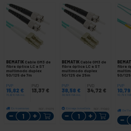
BEMATIK
Cable OM3 de
BEMATIK
Cable OM3 de
BEMAT
fibra óptica LC a ST
fibra óptica LC a ST
fibra ó
multimodo duplex
multimodo duplex
multim
50/125 de 7m
50/125 de 25m
50/125
PVP
PVD
PVP
PVD
PVP
15,82
€
13,37
€
38,58
€
34,72
€
10,7
15,82
€
IVA inc.
38,58
€
IVA inc.
10,79
€
IVA
En 4 semanas
Entrega inmediata
REF:
FY076
REF:
FY080
De 11 a
Cantidad
Cantidad