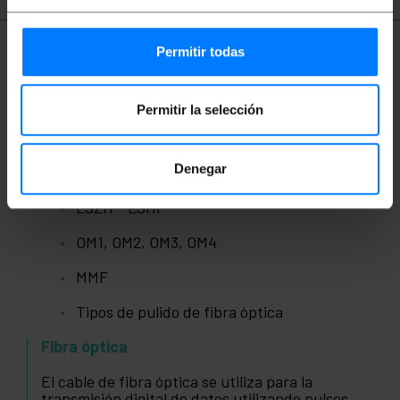
Permitir todas
Términos Técnicos
Permitir la selección
Fibra óptica
Denegar
Gbps
LSZH - LSHF
OM1, OM2, OM3, OM4
MMF
Tipos de pulido de fibra óptica
Fibra óptica
El cable de fibra óptica se utiliza para la
transmisión digital de datos utilizando pulsos