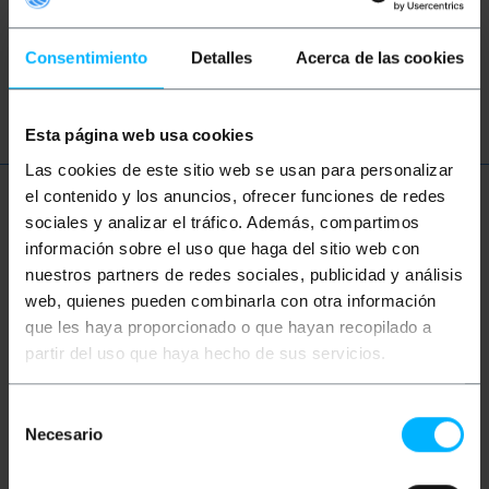
CVBS
altavoz
110
RJ45
Consentimiento
Detalles
Acerca de las cookies
Patch Pânel
Esta página web usa cookies
Las cookies de este sitio web se usan para personalizar
el contenido y los anuncios, ofrecer funciones de redes
Más información
sociales y analizar el tráfico. Además, compartimos
información sobre el uso que haga del sitio web con
nuestros partners de redes sociales, publicidad y análisis
Descripción
web, quienes pueden combinarla con otra información
que les haya proporcionado o que hayan recopilado a
partir del uso que haya hecho de sus servicios.
Cable de vídeo apantallado S-VHS de 3 m ideal para
conectar una variedad de dispositivos, como
videoconsolas, cámaras de vídeo, equipos de
Selección
grabación, etc gracias a los con conectores
Necesario
MiniDIN4-Macho y MiniDIN7-Macho. Gracias a su
de
diseño apantallado, esta solución asegura una mejor
consentimiento
calidad de imagen y una mejor protección contra el