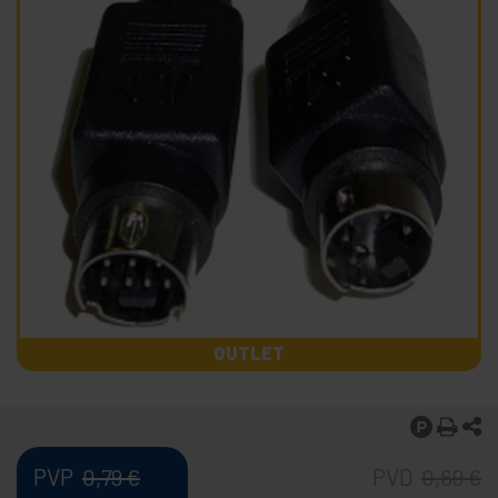
OUTLET
PVP
PVD
0,79
€
0,69
€