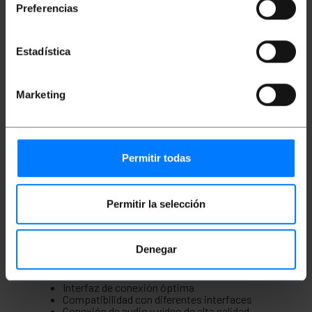
ruido electromagnético..Ofrece una conexión fiable
Preferencias
que garantiza una excelente calidad de imagen.
Especificaciones
Estadística
CCable S-VHS 3m (MiniDIN7-M/MiniDIN4-M)
Conector MiniDIN4-Macho en un extremo
Conector MiniDIN7-Macho en el otro extremo
Marketing
Longitud de 3m
Ideal para transmisión de señales de audio y
vídeo
Compatible con diferentes tipos de tecnología
Conexión fiable y estable
Interfaz de alta calidad
Permitir todas
Color negro
Diseño duradero
Conexión segura y resistente
Permitir la selección
Cable de alta velocidad
Reducción de ruido y señales
Protección contra interferencias externas
Conector MiniDIN de 4 y 7 pines
Denegar
Conexión en extremos hembra y macho
Resistente a los elementos
Extremos de conexión reforzados
Interfaz de conexión óptima
Compatibilidad con diferentes interfaces
Conexión de audio y vídeo de alta calidad