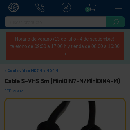
0
Horario de verano (13 de julio - 4 de septiembre):
teléfono de 09:00 a 17:00 h y tienda de 08:00 a 16:30
h.
Cable vídeo MD7 M a MD4 M
Cable S-VHS 3m (MiniDIN7-M/MiniDIN4-M)
REF:
VC082