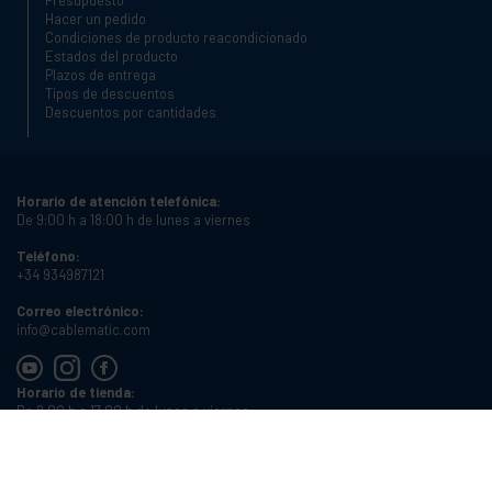
Hacer un pedido
Condiciones de producto reacondicionado
Estados del producto
Plazos de entrega
Tipos de descuentos
Descuentos por cantidades
Horario de atención telefónica:
De 9:00 h a 18:00 h de lunes a viernes
Teléfono:
+34 934987121
Correo electrónico:
info@cablematic.com
Horario de tienda:
De 8:00 h a 17:00 h de lunes a viernes
Cablematic Dos Mil SLU, Santander 61, 08020 Barcelona, Spain
NIF:
ES-B62231261