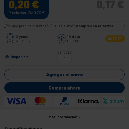
0,20
€
0,17
€
Precio con IVA: 0,20
€
¿Por qué precios distintos? ¿Cuál es el mío?
Comprueba la tarifa
2 years
14 days
OUTLET
warranty
returns
Cantidad
Disponible
Agregar al carro
Compra ahora
Más información
Especificaciones