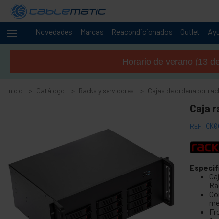
Novedades
Marcas
Reacondicionados
Outlet
Ay
Cables
+
y
Horario de verano (13 de 
redes
-
Racks y
servidores
Inicio
Catálogo
Racks y servidores
Cajas de ordenador rac
+
Caja 
Accesorios para armario rack 19"
+
Armario rack 10" RackMatic
REF:
CK0
+
Armario rack 19" de pie MobiRack
+
Armario rack mural 19" SOHORack
Armario rack 19" para exterior IP55
Especif
Ca
-
Cajas de ordenador rack 19
Ra
Co
Adaptador de mini PCI y mini PCIe
me
Fr
Chasis IPC rack 19" 1U