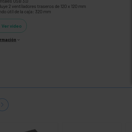
ontales USB 3.0
cluye 2 ventiladores traseros de 120 x 120 mm
ndo útil de la caja: 320 mm
Ver video
ormación