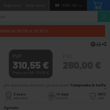
Registrarse
Iniciar Sesión
/ EUR /
ES
0
tienda de 08:00 a 16:30 h.
PVP
PVD
310,55
€
280,00
€
Precio con IVA: 310,55
€
¿Por qué precios distintos? ¿Cuál es el mío?
Comprueba la tarifa
2 years
14 days
100%
warranty
returns
safe
Agotado