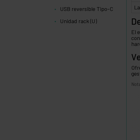
La
USB reversible Tipo-C
De
Unidad rack (U)
El 
con
har
Ve
Ofr
ges
Nota