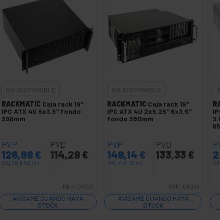
NO DISPONIBLE
NO DISPONIBLE
RACKMATIC
Caja rack 19"
RACKMATIC
Caja rack 19"
R
IPC ATX 4U 5x3.5" fondo
IPC ATX 4U 2x5.25" 6x3.5"
IP
390mm
fondo 380mm
3.
6
PVP
PVD
PVP
PVD
P
126,98
€
114,28
€
148,14
€
133,33
€
2
126,98
€
IVA inc.
148,14
€
IVA inc.
29
REF:
CK033
REF:
CK036
AVÍSAME CUANDO HAYA
AVÍSAME CUANDO HAYA
STOCK
STOCK