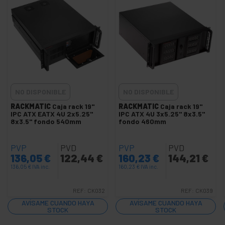
+
Audio
+
y
vídeo
Iluminación
+
y
sonorización
+
Fotografía
NO DISPONIBLE
NO DISPONIBLE
+
Herramientas
RACKMATIC
Caja rack 19"
RACKMATIC
Caja rack 19"
y ferretería
IPC ATX EATX 4U 2x5.25"
IPC ATX 4U 3x5.25" 8x3.5"
8x3.5" fondo 540mm
fondo 460mm
Seguridad,
+
alarmas y
control
PVP
PVD
PVP
PVD
136,05
€
122,44
€
160,23
€
144,21
€
+
Electrónica
y gadgets
136,05
€
IVA inc.
160,23
€
IVA inc.
+
Hogar y
REF:
CK032
REF:
CK039
empresa
AVÍSAME CUANDO HAYA
AVÍSAME CUANDO HAYA
+
Tiempo
STOCK
STOCK
libre