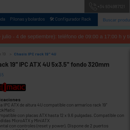
+34 934987121
uda
Pilonas y bolardos
🛠️ Configurador Rack
julio - 4 de septiembre): teléfono de 09:00 a 17:00 h y 
k 19
Chasis IPC rack 19" 4U
rack 19" IPC ATX 4U 5x3.5" fondo 320mm
65
icaciones
ja IPC ATX de altura 4U compatible con armarios rack 19"
ckMatic
mpatible con placas ATX hasta 12 x 9.6 pulgadas. Compatible con
didas MicroATX y MiniATX
ontal con controles (reset y power). Dispone de 2 puertos