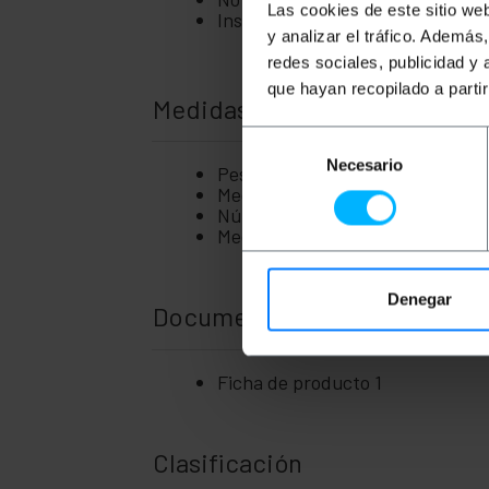
Las cookies de este sitio we
Instalación opcional de guías lat
y analizar el tráfico. Ademá
redes sociales, publicidad y
que hayan recopilado a parti
Medidas y pesos
Selección
Necesario
de
Peso bruto: 11.5 kg
consentimiento
Medidas del producto (ancho x pr
Número de paquetes: 1
Medidas del paquete: 56.0 x 47.0
Denegar
Documentación
Ficha de producto 1
Clasificación