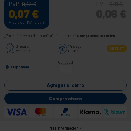
PVP
PVD
0,13
€
0,11
€
0,07
€
0,06
€
Precio con IVA: 0,07
€
¿Por qué precios distintos? ¿Cuál es el mío?
Comprueba la tarifa
2 years
14 days
OUTLET
warranty
returns
Cantidad
Disponible
Agregar al carro
Compra ahora
Más información