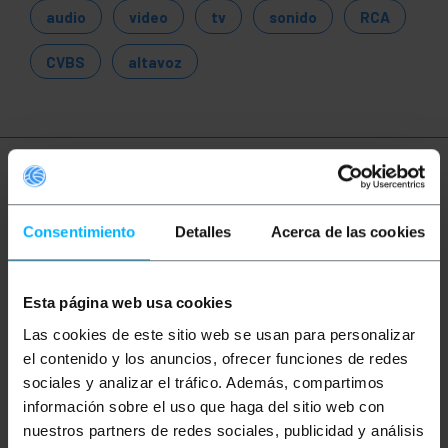
audio
video
tv
sonido
RCA
CVBS
altavoz
Más información
Consentimiento
Detalles
Acerca de las cookies
Descripción
Esta página web usa cookies
Duplicador de conector RCA compacto y de
Las cookies de este sitio web se usan para personalizar
reducido tamaño. En un extremo dispone de
conector RCA Hembra. En el otro extremo dispone
el contenido y los anuncios, ofrecer funciones de redes
de 2 conectores RCA Hembra que duplican la señal
sociales y analizar el tráfico. Además, compartimos
de la entrada.
información sobre el uso que haga del sitio web con
nuestros partners de redes sociales, publicidad y análisis