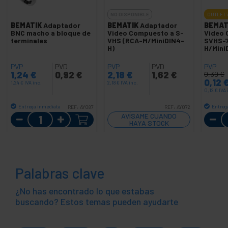
NO DISPONIBLE
OUTLET
BEMATIK
Adaptador
BEMATIK
Adaptador
BEMAT
BNC macho a bloque de
Video Compuesto a S-
Video 
terminales
VHS (RCA-M/MiniDIN4-
SVHS-7
H)
H/Mini
PVP
PVD
PVP
PVD
PVP
1,24
€
0,92
€
2,18
€
1,62
€
0,39
€
0,12
1,24
€
IVA inc.
2,18
€
IVA inc.
0,12
€
IVA 
Entrega inmediata
Entreg
REF:
AY087
REF:
AY072
Cantidad
AVÍSAME CUANDO
HAYA STOCK
Palabras clave
¿No has encontrado lo que estabas
buscando? Estos temas pueden ayudarte