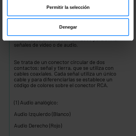
Permitir la selección
RCA
RCA
Denegar
El conector RCA (Radio Corporation of
America) es un conector utilizado para enviar
señales de vídeo o de audio.
Se trata de un conector circular de dos
contactos; señal y tierra, que se utiliza con
cables coaxiales. Cada señal utiliza un único
cable y para diferenciarlas se establece un
código de colores sobre el conector RCA.
(1) Audio analógico:
Audio Izquierdo (Blanco)
Audio Derecho (Rojo)