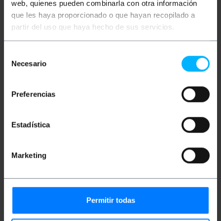
Medidas y pesos
web, quienes pueden combinarla con otra información
que les haya proporcionado o que hayan recopilado a
Peso bruto: 10 g
partir del uso que haya hecho de sus servicios.
Número de paquetes: 1
Selección
Necesario
de
Clasificación
consentimiento
Preferencias
Estadística
Marketing
Términos Técnicos
Permitir todas