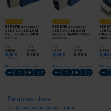
OUTLET
95%
OUTLET
80%
OUTLET
BEMATIK
Adaptador
BEMATIK
Adaptador
BEMAT
USB 3.0 a USB 2.0 (B
USB 3.0 a USB 2.0 (B
USB 3.
Macho a MicroUSB B
Macho a MiniUSB 5 Pins
(Micro
Macho)
A Macho)
MicroU
PVP
PVD
PVP
PVD
PVP
3,53
€
3,01
€
1,32
€
1,17
€
5,33
€
0,18
€
0,15
€
0,26
€
0,23
€
0,80
0,18
€
IVA inc.
0,26
€
IVA inc.
0,80
€
IVA
Entrega inmediata
Entrega inmediata
Entreg
REF:
UY091
REF:
UY083
Cantidad
Cantidad
Palabras clave
¿No has encontrado lo que estabas