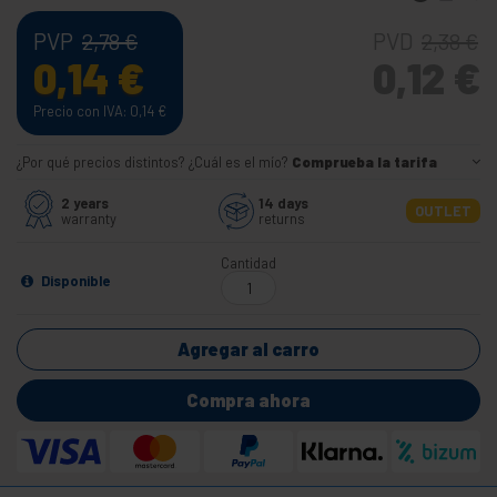
PVP
PVD
2,78
€
2,38
€
0,14
€
0,12
€
Precio con IVA: 0,14
€
¿Por qué precios distintos? ¿Cuál es el mío?
Comprueba la tarifa
2 years
14 days
OUTLET
warranty
returns
Cantidad
Disponible
Agregar al carro
Compra ahora