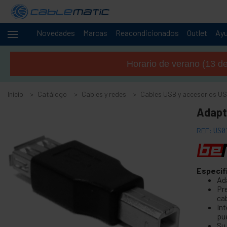
Novedades
Marcas
Reacondicionados
Outlet
Ay
Cables
-
y
Horario de verano (13 de 
redes
+
Accesorios SATA SAS M.2 SSD HDD
Inicio
Catálogo
Cables y redes
Cables USB y accesorios U
+
Accesorios y tarjetas FireWire
Adapt
+
Adaptador y accesorios ATA IDE
+
Adaptador y accesorios Bluetooth
REF:
US0
+
Adaptador y tarjeta puerto paralelo
+
Adaptador y tarjeta puerto serie
Especif
+
Cable BCC
Ad
Pr
+
Cable y adaptador MIDI
ca
-
Cables USB y accesorios USB
In
pue
Su
Adaptador USB a PS2