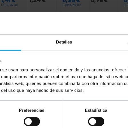
1,41
€
IVA inc.
0,99
€
IVA inc.
0,
Entrega inmediata
Entrega inmediata
REF:
KB009
REF:
TT034
Cantidad
Cantidad
Detalles
s
b se usan para personalizar el contenido y los anuncios, ofrecer
s, compartimos información sobre el uso que haga del sitio web 
 análisis web, quienes pueden combinarla con otra información q
r del uso que haya hecho de sus servicios.
ón de conexiones USB estándar a puertos de tipo B comúnme
Preferencias
Estadística
echar el cableado existente para establecer comunicación 
ón de hardware y evitando la sustitución de cables complet