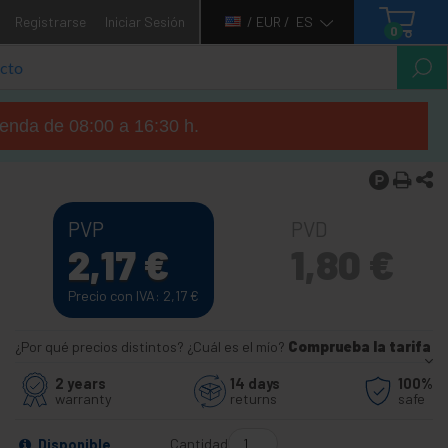
Registrarse
Iniciar Sesión
/ EUR /
ES
0
tienda de 08:00 a 16:30 h.
PVP
PVD
2,17
€
1,80
€
Precio con IVA: 2,17
€
¿Por qué precios distintos? ¿Cuál es el mío?
Comprueba la tarifa
2 years
14 days
100%
warranty
returns
safe
Cantidad
Disponible