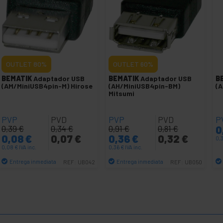
OUTLET
80%
OUTLET
60%
BEMATIK
Adaptador USB
BEMATIK
Adaptador USB
B
(AM/MiniUSB4pin-M) Hirose
(AH/MiniUSB4pin-BM)
(A
Mitsumi
PVP
PVD
PVP
PVD
P
0,39
€
0,34
€
0,91
€
0,81
€
0
0,08
€
0,07
€
0,36
€
0,32
€
0,
0,08
€
IVA inc.
0,36
€
IVA inc.
Entrega inmediata
Entrega inmediata
REF:
UB042
REF:
UB050
Cantidad
Cantidad