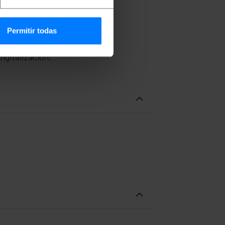
ales.
Permitir todas
do.
igitalización.