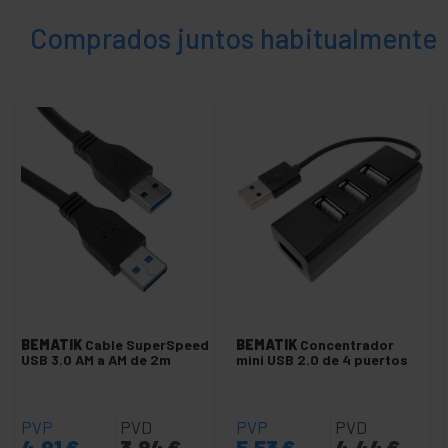
Concentrador USB
Comprados juntos habitualmente
+
Extensor de cable USB
Gadgets por USB
Interface USB
Lectores tarjetas de memoria USB
+
Powered USB
Productos varios por USB
Sonido por USB
Unidad externa por USB
VGA, DVI y HDMI por USB
Ventilador por USB
BEMATIK
Cable SuperSpeed
BEMATIK
Concentrador
+
Cables de red para sistemas CISCO
USB 3.0 AM a AM de 2m
mini USB 2.0 de 4 puertos
+
Cables y accesorios para teléfono
+
Componentes de red ethernet
PVP
PVD
PVP
PVD
+
4,91
€
3,84
€
5,53
€
4,44
€
Conectores micro o aviación