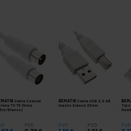
EMATIK
Cable Coaxial
BEMATIK
Cable USB 2.0 AB
BEM
tena TV 75 Ohms
macho blanco 20cm
Tipo
.5m/Blanco)
Hem
VP
PVD
PVP
PVD
PVP
,97
€
0,78
€
1,19
€
1,01
€
2,1