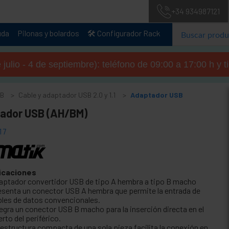
+34 934987121
uda
Pilonas y bolardos
🛠️ Configurador Rack
julio - 4 de septiembre): teléfono de 09:00 a 17:00 h y 
SB
Cable y adaptador USB 2.0 y 1.1
Adaptador USB
ador USB (AH/BM)
17
icaciones
aptador convertidor USB de tipo A hembra a tipo B macho
esenta un conector USB A hembra que permite la entrada de
bles de datos convencionales.
tegra un conector USB B macho para la inserción directa en el
rto del periférico.
 estructura compacta de una sola pieza facilita la conexión en