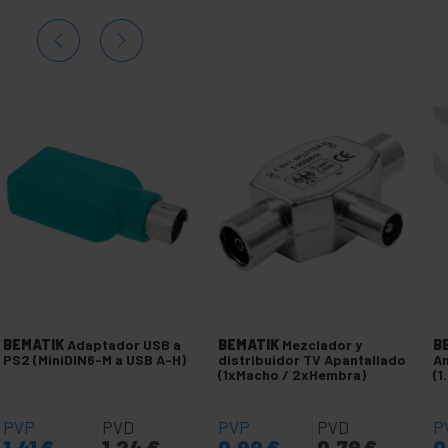
BEMATIK
Adaptador USB a
BEMATIK
Mezclador y
B
PS2 (MiniDIN6-M a USB A-H)
distribuidor TV Apantallado
An
(1xMacho / 2xHembra)
(1
PVP
PVD
PVP
PVD
P
1,41
€
1,24
€
0,99
€
0,78
€
0