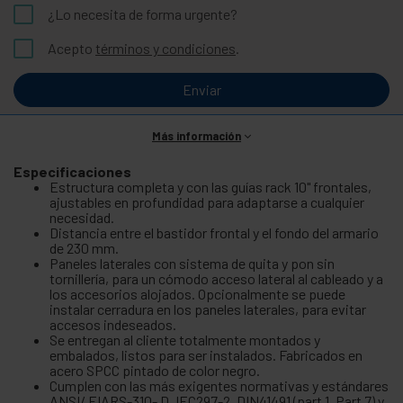
¿Lo necesita de forma urgente?
Acepto
términos y condiciones
.
Enviar
Más información
Especificaciones
Estructura completa y con las guías rack 10" frontales,
ajustables en profundidad para adaptarse a cualquier
necesidad.
Distancia entre el bastidor frontal y el fondo del armario
de 230 mm.
Paneles laterales con sistema de quita y pon sin
tornillería, para un cómodo acceso lateral al cableado y a
los accesorios alojados. Opcionalmente se puede
instalar cerradura en los paneles laterales, para evitar
accesos indeseados.
Se entregan al cliente totalmente montados y
embalados, listos para ser instalados. Fabricados en
acero SPCC pintado de color negro.
Cumplen con las más exigentes normativas y estándares
ANSI/ EIARS-310- D, IEC297-2, DIN41491 (part 1, Part 7) y