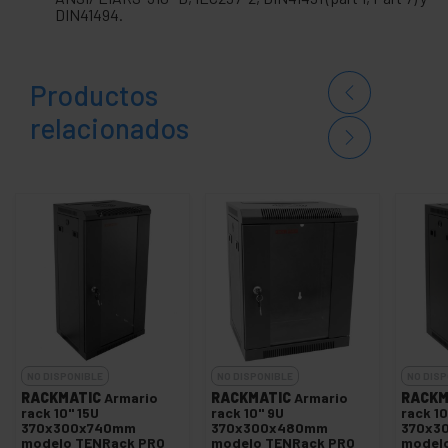
DIN41494.
Productos
relacionados
NO DISPONIBLE
NO DISPONIBLE
NO DISP
RACKMATIC
Armario
RACKMATIC
Armario
RACKM
rack 10'' 15U
rack 10'' 9U
rack 10
370x300x740mm
370x300x480mm
370x3
modelo TENRack PRO
modelo TENRack PRO
model