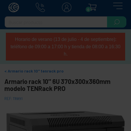
0
Horario de verano (13 de julio - 4 de septiembre):
teléfono de 09:00 a 17:00 h y tienda de 08:00 a 16:30
h.
Armario rack 10" tenrack pro
Armario rack 10'' 6U 370x300x360mm
modelo TENRack PRO
REF:
TR091