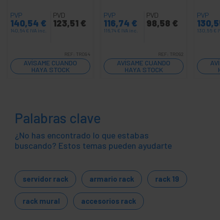
PVP
PVD
PVP
PVD
PVP
140,54
€
123,51
€
116,74
€
98,58
€
130,
140,54
€
IVA inc.
116,74
€
IVA inc.
130,55
€
I
REF:
TR094
REF:
TR092
AVÍSAME CUANDO
AVÍSAME CUANDO
AV
HAYA STOCK
HAYA STOCK
Palabras clave
¿No has encontrado lo que estabas
buscando? Estos temas pueden ayudarte
servidor rack
armario rack
rack 19
rack mural
accesorios rack