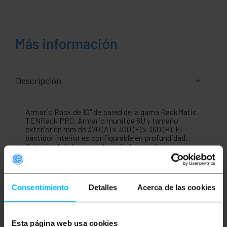
Más información
Descripción
Armario Rack de 10" de pared de la gama RackMatic
TENRack PRO. Armario mural de 6U y tamaño
exterior en mm de 370 (A) x 300 (F) x 360 (H). El
bastidor interior es configurable en profundidad.
Optimiza la infraestructura IT al centralizar
dispositivos como switches, routers, regletas o
cualquier otro sistema de comunicación en un
núcleo operativo seguro. Su diseño está pensado
para la organización de sistemas y accesorios rack,
Consentimiento
Detalles
Acerca de las cookies
optimizando el espacio y organizando el cableado,
garantizando una arquitectura de red profesional,
ordenada y fácil de gestionar en cualquier
instalación de telecomunicaciones.
Esta página web usa cookies