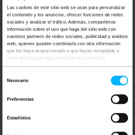
Especificaciones
Las cookies de este sitio web se usan para personalizar
Estructura completa y con las guías rack 10"
el contenido y los anuncios, ofrecer funciones de redes
frontales, ajustables en profundidad para
sociales y analizar el tráfico. Además, compartimos
adaptarse a cualquier necesidad.
Distancia entre el bastidor frontal y el fondo
información sobre el uso que haga del sitio web con
del armario de 230 mm.
nuestros partners de redes sociales, publicidad y análisis
Paneles laterales con sistema de quita y pon
web, quienes pueden combinarla con otra información
sin tornillería, para un cómodo acceso lateral
al cableado y a los accesorios alojados.
que les haya proporcionado o que hayan recopilado a
Opcionalmente se puede instalar cerradura en
partir del uso que haya hecho de sus servicios.
los paneles laterales, para evitar accesos
indeseados.
Se entregan al cliente totalmente montados y
Selección
embalados, listos para ser instalados.
Fabricados en acero SPCC pintado de color
Necesario
de
negro.
consentimiento
Cumplen con las más exigentes normativas y
estándares ANSI/ EIARS-310- D, IEC297-2,
Preferencias
DIN41491 (part 1, Part 7) y DIN41494.
Estadística
Medidas y pesos