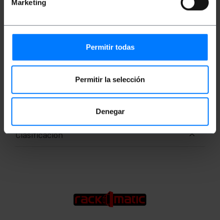
Marketing
Peso bruto: 8.1 kg
Medidas del producto (ancho x profundidad x
alto): 37.0 x 30.0 x 36.0 cm
Número de paquetes: 1
Medidas del paquete: 38.0 x 36.0 x 31.0 cm
Permitir todas
Documentación
Permitir la selección
Ficha de producto 1
Denegar
Clasificación