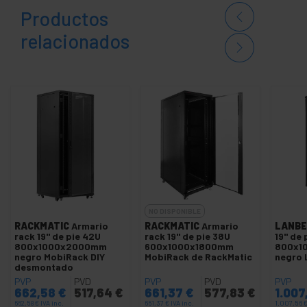
Productos
relacionados
NO DISPONIBLE
RACKMATIC
Armario
RACKMATIC
Armario
LANBE
rack 19'' de pie 42U
rack 19'' de pie 38U
19" de
800x1000x2000mm
600x1000x1800mm
800x1
negro MobiRack DIY
MobiRack de RackMatic
negro 
desmontado
PVP
PVD
PVP
PVD
PVP
662,58
€
517,64
€
661,37
€
577,83
€
1.007
662,58
€
IVA inc.
661,37
€
IVA inc.
1.007,56