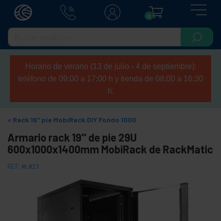
0
Horario de verano (13 de julio - 4 de septiembre):
teléfono de 09:00 a 17:00 h y tienda de 08:00 a 16:30
h.
Rack 19" pie MobiRack DIY Fondo 1000
Armario rack 19'' de pie 29U
600x1000x1400mm MobiRack de RackMatic
REF:
WL023