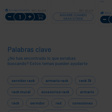
inc.
Entrega inmediata
REF:
WL056
REF:
WL043
De 2 a 
Cantidad
AVÍSAME CUANDO
HAYA STOCK
Palabras clave
¿No has encontrado lo que estabas
buscando? Estos temas pueden ayudarte
servidor rack
armario rack
rack 19
rack mural
accesorios rack
armario
rack
servidor
red
conexiones