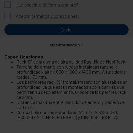
¿Lo necesita de forma urgente?
Acepto
términos y condiciones
.
Enviar
Más información
Especificaciones
Rack 19" de la gama de alta calidad RackMatic MobiRack.
Tamaño del armario con ruedas instaladas (ancho x
profundidad x alto): 600 x 1000 x 1400 mm. Altura de las
ruedas: 70 mm.
Los bastidores rack 19" frontal/trasero son ajustables en
profundidad, ya que estan montados sobre carriles que
permiten su desplazamiento. Grosor de los perfiles rack,
de 2mm.
Distancia máxima entre bastidor delantero y trasero de
800 mm.
Compatible con los estándares ANSI/EIA RS-310-D,
IEC60297-2, DIN41494 (PART1) y DIN41494 (PART7).