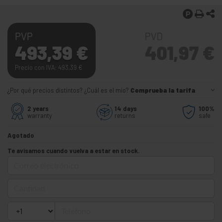
PVP
PVD
493,39
€
401,97
€
Precio con IVA: 493,39
€
¿Por qué precios distintos? ¿Cuál es el mío?
Comprueba la tarifa
2 years
14 days
100%
warranty
returns
safe
Agotado
Te avisamos cuando vuelva a estar en stock.
Correo electrónico
Cantidad
Teléfono