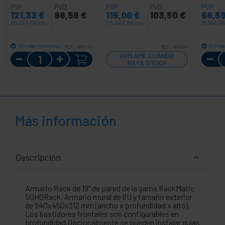
blanco RAL 9035
PVP
PVD
PVP
PVD
PVP
121,33
€
98,58
€
115,00
€
103,50
€
68,5
121,33
€
IVA inc.
115,00
€
IVA inc.
68,59
€
IVA
Entrega inmediata
Entreg
REF:
WK015
REF:
WR414
Cantidad
AVÍSAME CUANDO
HAYA STOCK
Más información
Descripción
Armario Rack de 19" de pared de la gama RackMatic
SOHORack. Armario mural de 6U y tamaño exterior
de 540x450x312 mm (ancho x profundidad x alto).
Los bastidores frontales son configurables en
profundidad.Opcionalmente se pueden instalar guías