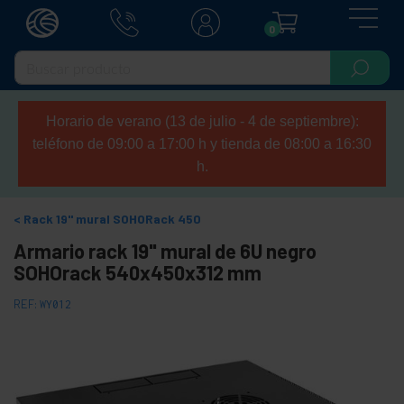
0
Horario de verano (13 de julio - 4 de septiembre):
teléfono de 09:00 a 17:00 h y tienda de 08:00 a 16:30
h.
Rack 19" mural SOHORack 450
Armario rack 19" mural de 6U negro
SOHOrack 540x450x312 mm
REF:
WY012