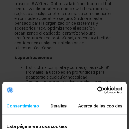
traseras #WY042. Optimiza la infraestructura IT al
centralizar dispositivos como switches, routers,
regletas o cualquier otro sistema de comunicación
en un núcleo operativo seguro. Su diseño está
pensado para la organización de sistemas y
accesorios rack, optimizando el espacio y
organizando el cableado, garantizando una
arquitectura de red profesional, ordenada y fácil de
gestionar en cualquier instalación de
telecomunicaciones.
Especificaciones
Estructura completa y con las guías rack 19"
frontales, ajustables en profundidad para
adaptarse a cualquier necesidad.
Opcionalmente se pueden instalar las guías
traseras #WY042.
Distancia entre el bastidor frontal y el fondo
del armario de 370 mm.
Puerta con cristal de seguridad que le confiere
Consentimiento
Detalles
Acerca de las cookies
un diseño más atractivo y cerradura con llave.
Apertura de la puerta de 180 grados.
Orificios para el paso de cables, en el panel
superior e inferior. Estos orificios para el
paso de cables, se pueden dejar abiertos o
Esta página web usa cookies