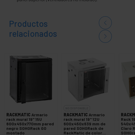
Productos
relacionados
NO DISPONIBLE
RACKMATIC
Armario
RACKMATIC
Armario
RACKM
rack mural 19'' 15U
rack mural 19'' 12U
Rack 19
600x450x770mm pared
600x450x639 mm de
540x4
negro SOHORack GO
pared SOHORack de
Claro 
montado
RackMatic de color
SOHOr