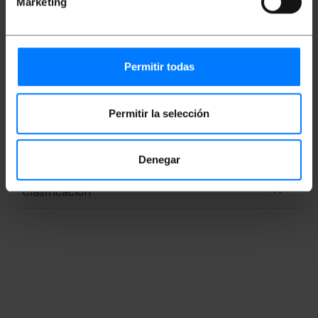
Marketing
Peso bruto: 12.36 kg
Medidas del producto (ancho x profundidad x
alto): 54.0 x 45.0 x 31.2 cm
Número de paquetes: 1
Medidas del paquete: 60.0 x 51.5 x 37.0 cm
Permitir todas
Documentación
Permitir la selección
Ficha de producto 1
Denegar
Clasificación