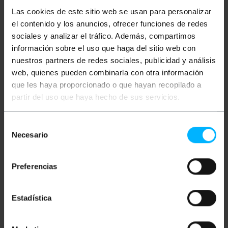
cerrados con una plancha metálica.
Perforación para hasta dos ventiladores de 12
Las cookies de este sitio web se usan para personalizar
cm en el panel superior (ventiladores no
el contenido y los anuncios, ofrecer funciones de redes
incluido).
sociales y analizar el tráfico. Además, compartimos
Agujeros en la chapa posterior para la fijación
del armario a la pared.
información sobre el uso que haga del sitio web con
Profundidad del armario de 450 mm.
nuestros partners de redes sociales, publicidad y análisis
Paneles laterales con sistema de quita y pon
sin tornillería, para un cómodo acceso lateral
web, quienes pueden combinarla con otra información
al cableado y a los accesorios alojados.
que les haya proporcionado o que hayan recopilado a
Opcionalmente se puede instalar cerradura en
partir del uso que haya hecho de sus servicios.
los paneles laterales, para evitar accesos
indeseados.
Se entregan al cliente totalmente montados y
embalados, listos para ser instalados.
Selección
Fabricados en acero SPCC pintado de color
Necesario
de
negro.
consentimiento
Cumplen con las más exigentes normativas y
estándares ANSI/ EIARS-310- D, IEC297-2,
Preferencias
DIN41491 (part 1, Part 7) y DIN41494.
Estadística
Medidas y pesos