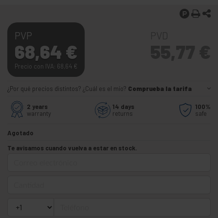
PVP
PVD
68,64
€
55,77
€
Precio con IVA: 68,64
€
¿Por qué precios distintos? ¿Cuál es el mío?
Comprueba la tarifa
2 years
14 days
100%
warranty
returns
safe
Agotado
Te avisamos cuando vuelva a estar en stock.
Correo electrónico
Cantidad
Teléfono