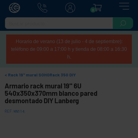
0
Horario de verano (13 de julio - 4 de septiembre):
teléfono de 09:00 a 17:00 h y tienda de 08:00 a 16:30
h.
Rack 19" mural SOHORack 350 DIY
Armario rack mural 19'' 6U
540x350x370mm blanco pared
desmontado DIY Lanberg
REF:
WN114