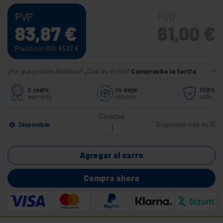
PVP
PVD
83,87
€
61,00
€
Precio con IVA: 83,87
€
¿Por qué precios distintos? ¿Cuál es el mío?
Comprueba la tarifa
2 years
14 days
100%
warranty
returns
safe
Cantidad
Disponible
Disponible más de 10
Agregar al carro
Compra ahora