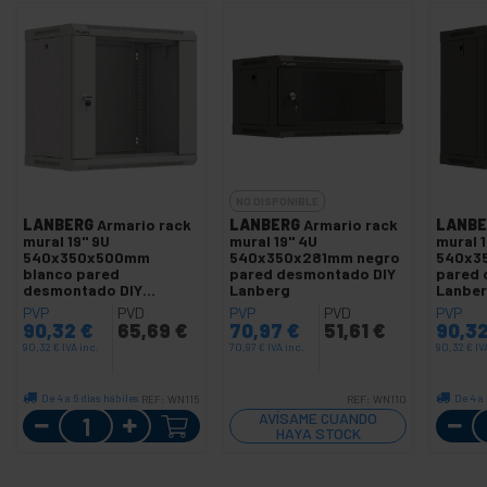
NO DISPONIBLE
LANBERG
Armario rack
LANBERG
Armario rack
LANBE
mural 19'' 9U
mural 19'' 4U
mural 1
540x350x500mm
540x350x281mm negro
540x3
blanco pared
pared desmontado DIY
pared 
desmontado DIY
Lanberg
Lanbe
Lanberg
PVP
PVD
PVP
PVD
PVP
90,32
€
65,69
€
70,97
€
51,61
€
90,3
90,32
€
IVA inc.
70,97
€
IVA inc.
90,32
€
IV
De 4 a 6 días hábiles
De 4 a 
REF:
WN115
REF:
WN110
Cantidad
AVÍSAME CUANDO
HAYA STOCK