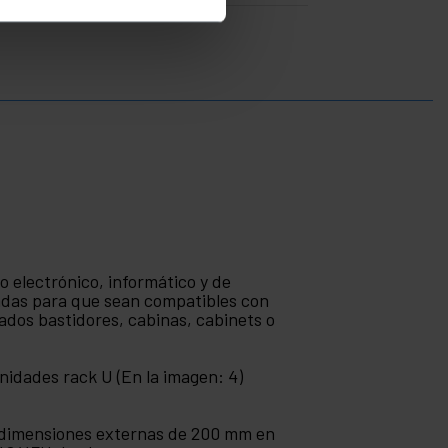
o electrónico, informático y de
adas para que sean compatibles con
ados bastidores, cabinas, cabinets o
nidades rack U (En la imagen: 4)
us dimensiones externas de 200 mm en