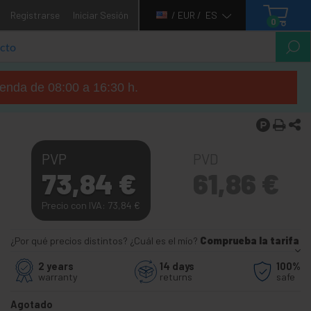
Registrarse
Iniciar Sesión
/ EUR /
ES
0
tienda de 08:00 a 16:30 h.
PVP
PVD
73,84
€
61,86
€
Precio con IVA: 73,84
€
¿Por qué precios distintos? ¿Cuál es el mío?
Comprueba la tarifa
2 years
14 days
100%
warranty
returns
safe
Agotado