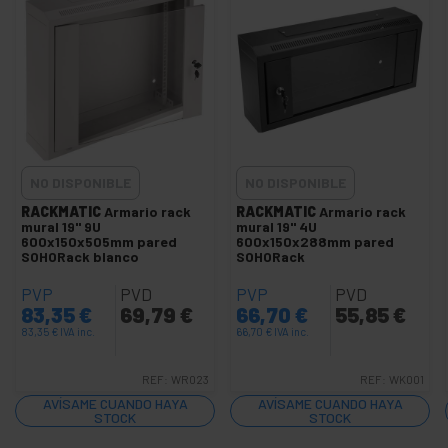
vídeo
Iluminación
+
y
sonorización
+
Fotografía
+
Herramientas
y ferretería
NO DISPONIBLE
NO DISPONIBLE
Seguridad,
+
alarmas y
RACKMATIC
Armario rack
RACKMATIC
Armario rack
mural 19'' 9U
mural 19'' 4U
control
600x150x505mm pared
600x150x288mm pared
+
Electrónica
SOHORack blanco
SOHORack
y gadgets
PVP
PVD
PVP
PVD
+
Hogar y
83,35
€
69,79
€
66,70
€
55,85
€
empresa
83,35
€
IVA inc.
66,70
€
IVA inc.
+
Tiempo
libre
REF:
WR023
REF:
WK001
AVÍSAME CUANDO HAYA
AVÍSAME CUANDO HAYA
+
Area
STOCK
STOCK
Médica