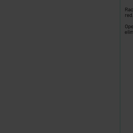
Rac
red
Ope
eli