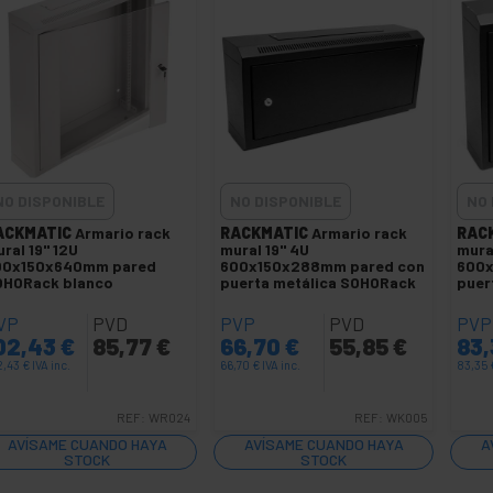
NO DISPONIBLE
NO DISPONIBLE
NO 
ACKMATIC
Armario rack
RACKMATIC
Armario rack
RAC
ral 19'' 12U
mural 19'' 4U
mural
00x150x640mm pared
600x150x288mm pared con
600x
OHORack blanco
puerta metálica SOHORack
puer
VP
PVD
PVP
PVD
PVP
02,43
€
85,77
€
66,70
€
55,85
€
83
2,43
€
IVA inc.
66,70
€
IVA inc.
83,35
REF:
WR024
REF:
WK005
AVÍSAME CUANDO HAYA
AVÍSAME CUANDO HAYA
A
STOCK
STOCK