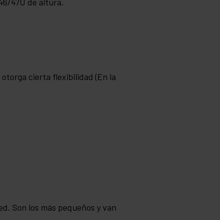
46/47U de altura.
torga cierta flexibilidad (En la
 red. Son los más pequeños y van