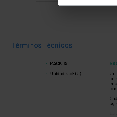
Términos Técnicos
RACK 19
RA
Unidad rack (U)
Un 
com
equ
arm
Cad
agr
La 