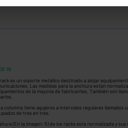
CK 19
rack es un soporte metálico destinado a alojar equipamient
unicaciones. Las medidas para la anchura están normaliz
ipamientos de la mayoría de fabricantes. También son llam
arios.
a columna tiene agujeros a intervalos regulares llamados u
upados de tres en tres.
altura (En la imagen: 5) de los racks está normalizada y s