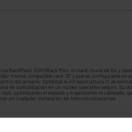
arca RackMatic SOHORack Mini. Armario mural de 6U y tama
tidor frontal compatible rack 19" y que es configurable en 
centro del armario. Optimiza la infraestructura IT al centra
stema de comunicación en un núcleo operativo seguro. Su di
 rack, optimizando el espacio y organizando el cableado, 
ionar en cualquier instalación de telecomunicaciones.
ías rack 19" frontales, ajustables en profundidad para ada
al y el fondo del armario de 100 mm.
, con cerradura y llave (incluye dos). Apertura de la puert