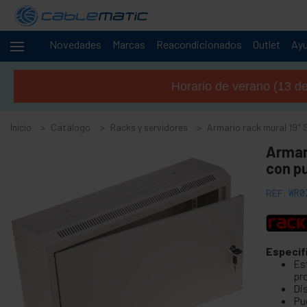
Novedades
Marcas
Reacondicionados
Outlet
Ay
Cables
+
y
Horario de verano (13 de 
redes
-
Racks y
servidores
Inicio
Catálogo
Racks y servidores
Armario rack mural 19
+
Armar
Accesorios para armario rack 19"
con p
+
Armario rack 10" RackMatic
+
Armario rack 19" de pie MobiRack
REF:
WR0
-
Armario rack mural 19" SOHORack
Rack 19" mural SOHORack 150
Especif
Rack 19" mural SOHORack 200
Est
pr
Rack 19" mural SOHORack 300
Dis
Rack 19" mural SOHORack 300 DIY
Pu