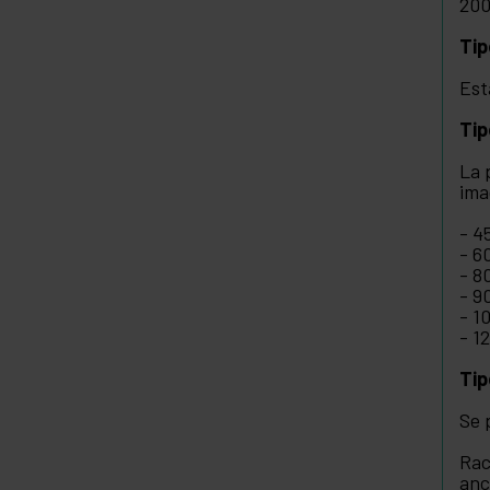
200
Tip
Est
Tip
La 
ima
- 4
- 6
- 8
- 9
- 1
- 1
Tip
Se 
Rac
anc