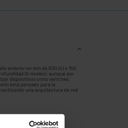
ño exterior en mm de 600 (A) x 150
profundidad (6 niveles), aunque por
lizar dispositivos como switches,
seño está pensado para la
garantizando una arquitectura de red
ptarse a cualquier necesidad.
a de 180 grados.