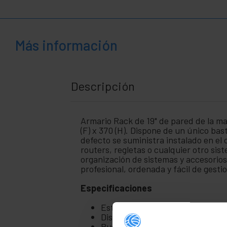
Más información
Descripción
Armario Rack de 19" de pared de la m
(F) x 370 (H). Dispone de un único bas
defecto se suministra instalado en el 
routers, regletas o cualquier otro si
organización de sistemas y accesorios
profesional, ordenada y fácil de gest
Especificaciones
Estructura completa y con las gu
Distancia entre el bastidor front
Puerta metálica totalmente opaca