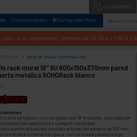
+34 934987121
uda
Pilonas y bolardos
🛠️ Configurador Rack
julio - 4 de septiembre): teléfono de 09:00 a 17:00 h y 
" SOHORack
Rack 19" mural SOHORack 150
io rack mural 19'' 6U 600x150x370mm pared
uerta metálica SOHORack blanco
26
icaciones
ructura completa y con las guías rack 19" frontales, ajustables en
ofundidad para adaptarse a cualquier necesidad.
tancia entre el bastidor frontal y el fondo del armario de 100 mm.
erta metálica totalmente opaca, con cerradura y llave (incluye