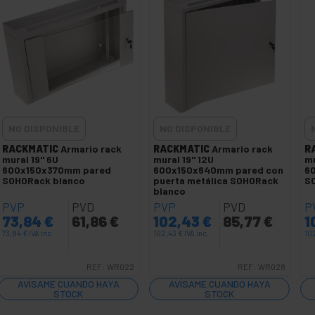
NO DISPONIBLE
NO DISPONIBLE
RACKMATIC
Armario rack
RACKMATIC
Armario rack
R
mural 19'' 6U
mural 19'' 12U
mu
600x150x370mm pared
600x150x640mm pared con
6
SOHORack blanco
puerta metálica SOHORack
S
blanco
PVP
PVD
PVP
PVD
P
73,84
€
61,86
€
102,43
€
85,77
€
1
73,84
€
IVA inc.
102,43
€
IVA inc.
10
REF:
WR022
REF:
WR028
AVÍSAME CUANDO HAYA
AVÍSAME CUANDO HAYA
STOCK
STOCK