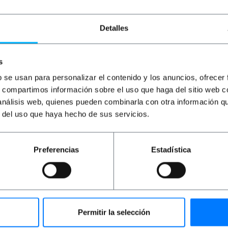
en el panel superior e inferior. Estos orificios para el paso
ca.
ra la fijación del armario a la pared.
Detalles
e montados y embalados, listos para ser instalados.
do de color blanco. Cumplen con las más exigentes normat
rt 7) y DIN41494.
s
rofundidad x alto): 600x150x370mm.
b se usan para personalizar el contenido y los anuncios, ofrecer
s, compartimos información sobre el uso que haga del sitio web 
 análisis web, quienes pueden combinarla con otra información q
r del uso que haya hecho de sus servicios.
Preferencias
Estadística
ofundidad x alto): 60.0 x 15.0 x 37.0 cm
 x 16.5 cm
Permitir la selección