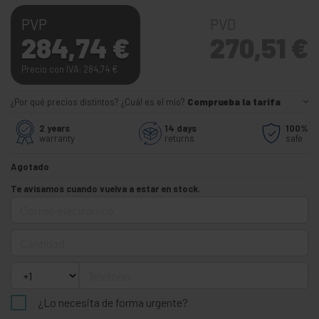
PVP
PVD
284,74
€
270,51
€
Precio con IVA: 284,74
€
¿Por qué precios distintos? ¿Cuál es el mío?
Comprueba la tarifa
2 years
14 days
100%
warranty
returns
safe
Agotado
Te avisamos cuando vuelva a estar en stock.
Correo electrónico
Cantidad
Teléfono
¿Lo necesita de forma urgente?