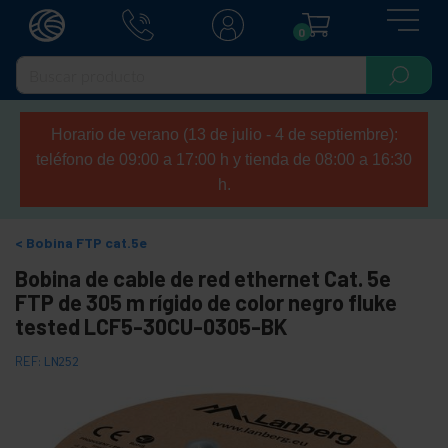
0
Horario de verano (13 de julio - 4 de septiembre):
teléfono de 09:00 a 17:00 h y tienda de 08:00 a 16:30
h.
Bobina FTP cat.5e
Bobina de cable de red ethernet Cat. 5e
FTP de 305 m rígido de color negro fluke
tested LCF5-30CU-0305-BK
REF:
LN252