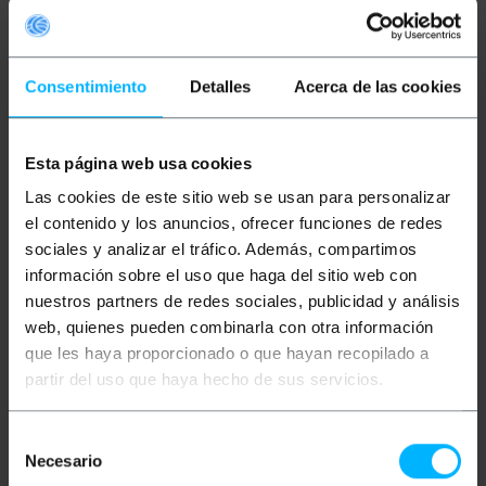
Bobina de cable de red rígido de categoría 5e FTP de
305 m. Velocidad de transmisión de datos de hasta
1Gbps (1000Mbps) con un ancho de banda de hasta
Consentimiento
Detalles
Acerca de las cookies
100 Mhz. Bobina de cable de 4 pares ethernet (8 hilos
trenzados de 2 en 2) y bajo la normativa ANSI/TIA-
568-C.Diseñado para uso en instalaciones de cable
de red estructurado para cablear una oficina, el
Esta página web usa cookies
hogar, domótica y por ejemplo aplicaciones de
audio y video, videoconferencias con kits
Las cookies de este sitio web se usan para personalizar
conversores si son necesarios. Uso ideal para
el contenido y los anuncios, ofrecer funciones de redes
conectar por ejemplo, ordenadores, consolas,
sociales y analizar el tráfico. Además, compartimos
servidores, impresoras, switches, routers, puntos
de acceso, cámaras, módems o electrónica de red
información sobre el uso que haga del sitio web con
en general y más. Este cable de red es ideal para uso
nuestros partners de redes sociales, publicidad y análisis
en hogares, teletrabajo, oficinas, almacenes,
centros de datos o cualquier lugar para ser usado
web, quienes pueden combinarla con otra información
como uso profesional. Fabricado con el part number
que les haya proporcionado o que hayan recopilado a
LCF5-30CU-0305-BK
partir del uso que haya hecho de sus servicios.
Especificaciones
Bobina de cable ethernet RJ45 de categoría 5e
FTP.
Selección
Longitud de la bobina de cable ethernet: 305
Necesario
de
m.