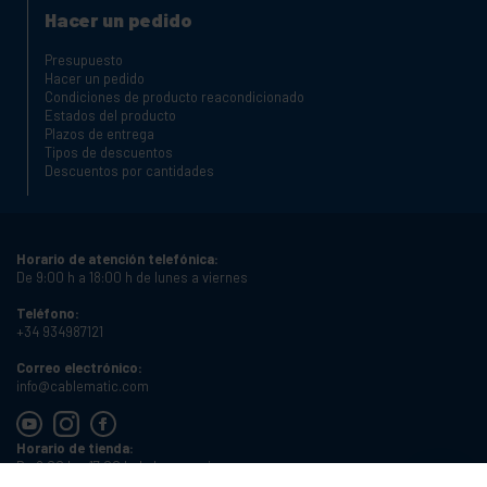
Hacer un pedido
Presupuesto
Hacer un pedido
Condiciones de producto reacondicionado
Estados del producto
Plazos de entrega
Tipos de descuentos
Descuentos por cantidades
Horario de atención telefónica:
De 9:00 h a 18:00 h de lunes a viernes
Teléfono:
+34 934987121
Correo electrónico:
info@cablematic.com
Horario de tienda:
De 8:00 h a 17:00 h de lunes a viernes