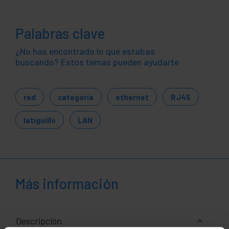
Palabras clave
¿No has encontrado lo que estabas
buscando? Estos temas pueden ayudarte
red
categoría
ethernet
RJ45
latiguillo
LAN
Más información
Descripción