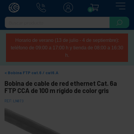
0
Horario de verano (13 de julio - 4 de septiembre):
teléfono de 09:00 a 17:00 h y tienda de 08:00 a 16:30
h.
Bobina FTP cat.6 / cat6.A
Bobina de cable de red ethernet Cat. 6a
FTP CCA de 100 m rígido de color gris
REF:
LN073