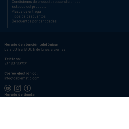
Condiciones de producto reacondicionado
Estados del producto
Plazos de entrega
Tipos de descuentos
Descuentos por cantidades
Horario de atención telefónica:
De 9:00 h a 18:00 h de lunes a viernes
Teléfono:
+34 934987121
Correo electrónico:
info@cablematic.com
Horario de tienda:
De 8:00 h a 17:00 h de lunes a viernes
Cablematic Dos Mil SLU, Santander 61, 08020 Barcelona, Spain
NIF:
ES-B62231261