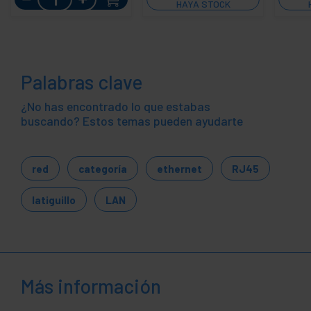
HAYA STOCK
Palabras clave
¿No has encontrado lo que estabas
buscando? Estos temas pueden ayudarte
red
categoría
ethernet
RJ45
latiguillo
LAN
Más información