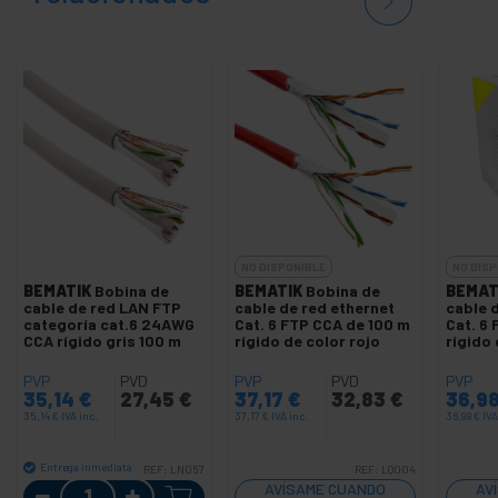
NO DISPONIBLE
NO DISP
BEMATIK
Bobina de
BEMATIK
Bobina de
BEMAT
cable de red LAN FTP
cable de red ethernet
cable 
categoría cat.6 24AWG
Cat. 6 FTP CCA de 100 m
Cat. 6
CCA rígido gris 100 m
rígido de color rojo
rígido 
PVP
PVD
PVP
PVD
PVP
35,14
€
27,45
€
37,17
€
32,83
€
36,9
35,14
€
IVA inc.
37,17
€
IVA inc.
36,98
€
IVA
Entrega inmediata
REF:
LN057
REF:
LQ004
Cantidad
AVÍSAME CUANDO
AV