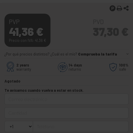
PVP
PVD
41,36
€
37,30
€
Precio con IVA: 41,36
€
¿Por qué precios distintos? ¿Cuál es el mío?
Comprueba la tarifa
2 years
14 days
100%
warranty
returns
safe
Agotado
Te avisamos cuando vuelva a estar en stock.
Correo electrónico
Cantidad
Teléfono