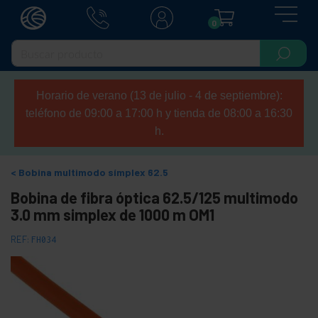
0
Horario de verano (13 de julio - 4 de septiembre):
teléfono de 09:00 a 17:00 h y tienda de 08:00 a 16:30
h.
Bobina multimodo símplex 62.5
Bobina de fibra óptica 62.5/125 multimodo
3.0 mm simplex de 1000 m OM1
REF:
FH034