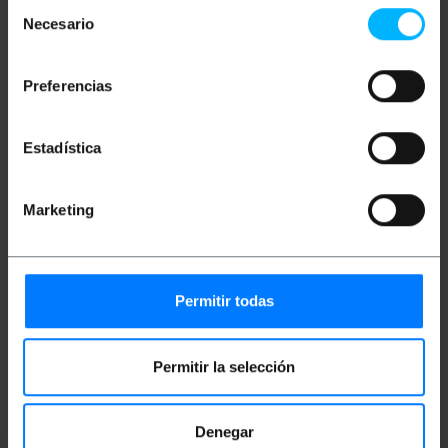
Bobina de cable de fibra óptica multi-modo simplex
Selección
(1 fibra) OM1. La sección del núcleo y su
Necesario
de
revestimiento son de sección 62.5/125 micrones
(um). La protección exterior es de tipo adherente o
consentimiento
apretada (tight buffer) de color naranja y diámetro de
3.0 mm. Cable libre de halógenos y no propagador de
Preferencias
la llama (LSZH = Low Smoke Zero Halogen).
Presentado en bobina para mayor comodidad.
Longitud: 1000m.
Estadística
Medidas y pesos
Marketing
Peso bruto: 10.35 kg
Medidas del producto (ancho x profundidad x
alto): 42.0 x 42.0 x 21.0 cm
Permitir todas
Número de paquetes: 1
Medidas del paquete: 44.0 x 44.0 x 22.0 cm
Permitir la selección
Documentación
Denegar
Ficha de producto 1