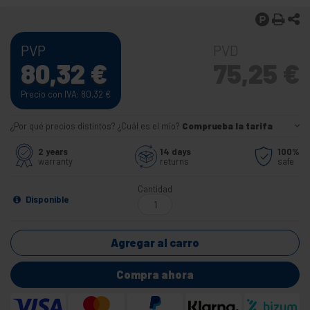
PVP
PVD
80,32
€
75,25
€
Precio con IVA: 80,32
€
¿Por qué precios distintos? ¿Cuál es el mío?
Comprueba la tarifa
2 years
14 days
100%
warranty
returns
safe
Cantidad
Disponible
Agregar al carro
Compra ahora