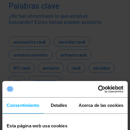
Palabras clave
¿No has encontrado lo que estabas
buscando? Estos temas pueden ayudarte
accesorios rack
servidor rack
armario servidor
armario rack
IPC rack
armario
rack
servidor
red
conexiones
Consentimiento
Detalles
Acerca de las cookies
Más información
Esta página web usa cookies