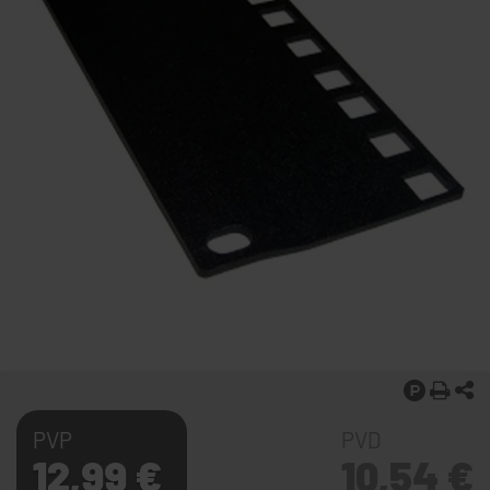
PVP
PVD
12,99
€
10,54
€