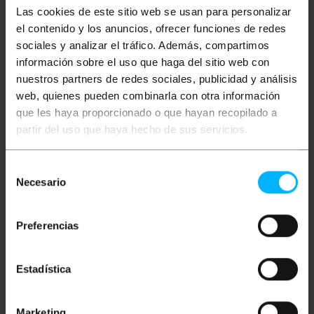
Las cookies de este sitio web se usan para personalizar
Descripción
el contenido y los anuncios, ofrecer funciones de redes
sociales y analizar el tráfico. Además, compartimos
información sobre el uso que haga del sitio web con
Bracket metálico que permite adaptar un periférico
o accesorio rack 19" a un armario de 21" de ancho. Se
nuestros partners de redes sociales, publicidad y análisis
trata de una pieza metálica de color negro de 3U de
web, quienes pueden combinarla con otra información
altura. Dispone de 9 perforaciones en el lado del
periférico rack 19" que simularían las perforaciones
que les haya proporcionado o que hayan recopilado a
de un bastidor de 19". Dispone de dos orificios en el
partir del uso que haya hecho de sus servicios.
lado del bastidor del armario rack de 21" para fijación
al bastidor. Normalmente el usuario deberá comprar
estas piezas a pares.
Selección
Necesario
de
Medidas y pesos
consentimiento
Preferencias
Peso bruto: 130 g
Medidas del producto (ancho x profundidad x
alto): 6.7 x 0.3 x 13.3 cm
Estadística
Número de paquetes: 1
Medidas del paquete: 13.3 x 6.7 x 0.3 cm
Marketing