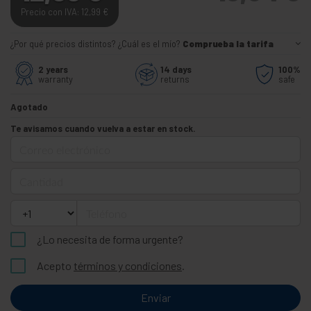
Precio con IVA: 12,99
€
¿Por qué precios distintos? ¿Cuál es el mío?
Comprueba la tarifa
2 years
14 days
100%
warranty
returns
safe
Agotado
Te avisamos cuando vuelva a estar en stock.
Correo electrónico
Cantidad
Teléfono
¿Lo necesita de forma urgente?
Acepto
términos y condiciones
.
Enviar