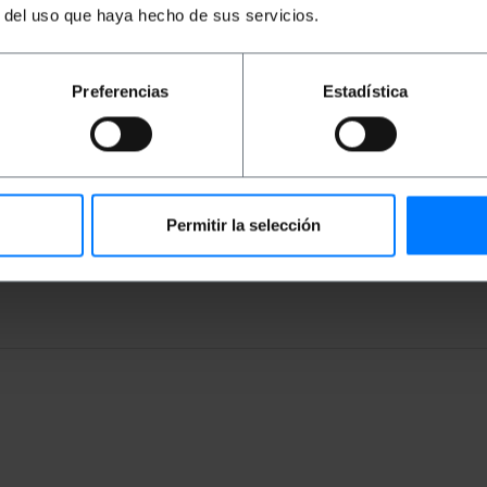
e cumple las normativas comunitarias en cuanto a diámetro 
r del uso que haya hecho de sus servicios.
2500W (10A/250VAC).
Preferencias
Estadística
ofundidad x alto): 39.0 x 15.0 x 5.0 cm
Permitir la selección
 x 5.0 cm