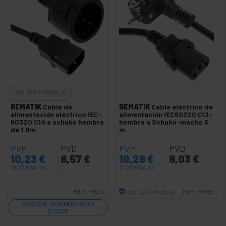
Cable US NEMA-5-15
Cable con IEC-60320 C13
Cable con IEC-60320 C14
Cable con IEC-60320 C19
Cable con IEC-60320 C20
Cable con IEC-60320 C5
NO DISPONIBLE
Cable con IEC-60320 C7
BEMATIK
Cable de
BEMATIK
Cable eléctrico de
Cable con bornes
alimentación eléctrico IEC-
alimentación IEC60320 C13-
60320 C14 a schuko hembra
hembra a Schuko-macho 5
Cable con schuko hembra
de 1.8m
m
Cable con schuko macho
PVP
PVD
PVP
PVD
10,23
€
8,57
€
10,28
€
8,03
€
Clavija IEC-60320 para montar
10,23
€
IVA inc.
10,28
€
IVA inc.
Clavija schuko para montar
Condensadores de arranque
Entrega inmediata
REF:
FA092
REF:
FA083
Cantidad
AVÍSAME CUANDO HAYA
Enchufe industrial IEC-60309 azul
STOCK
Enchufe industrial IEC-60309 rojo