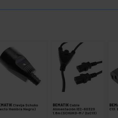
EMATIK
Clavija Schuko
BEMATIK
Cable
BEM
ecto Hembra Negro)
Alimentación IEC-60320
C13.
1.8m (SCHUKO-M / 2xC13)