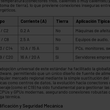
a temperatura (conectores fríos, calientes o muy calientes) y
 toma de tierra), lo que previene conexiones inseguras entre
rgéticos.
ipo
Corriente (A)
Tierra
Aplicación Típica
 / C2
0.2 A
No
Máquinas de afeita
 / C8
2.5 A
No
Equipos de audio, 
3 / C14
10 A / 15 A
Sí
PCs, monitores, sw
9 / C20
16 A / 20 A
Sí
Servidores empres
adopción universal de este estándar ha facilitado la global
dware, permitiendo que un único diseño de fuente de ali
lquier mercado regional mediante la simple sustitución del 
ticas como centros de datos, la evolución hacia conectores
eraje (como el C19) ha sido fundamental para gestionar la
 CPUs y GPUs modernas, asegurando conexiones robustas qu
iga térmica.
ificación y Seguridad Mecánica