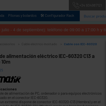
+34 934987121
uda
Pilonas y bolardos
🛠️ Configurador Rack
julio - 4 de septiembre): teléfono de 09:00 a 17:00 h y 
 accesorios
Cable eléctrico montado
Cable con IEC-60320
de alimentación eléctrico IEC-60320 C13 a
e 10m
25
icaciones
ble de alimentación de PC, ordenador o para equipos electrónicos
sado en el conector IEC-60320.
 un extremo dispone de conector IEC-60320-C13 (Hembra) y en el
ro lado de IEC-60320-C14 (Macho), por lo que hace las funciones