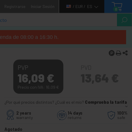
Registrarse
Iniciar Sesión
/ EUR /
ES
0
tienda de 08:00 a 16:30 h.
PVP
PVD
16,09
€
13,64
€
Precio con IVA: 16,09
€
¿Por qué precios distintos? ¿Cuál es el mío?
Comprueba la tarifa
2 years
14 days
100%
warranty
returns
safe
Agotado