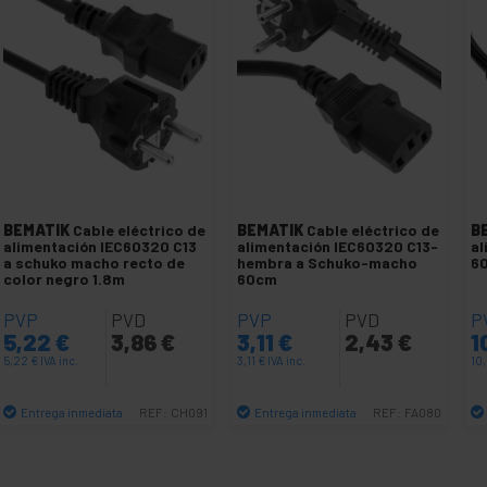
BEMATIK
Cable eléctrico de
BEMATIK
Cable eléctrico de
B
alimentación IEC60320 C13
alimentación IEC60320 C13-
al
a schuko macho recto de
hembra a Schuko-macho
60
color negro 1.8m
60cm
PVP
PVD
PVP
PVD
P
5,22
€
3,86
€
3,11
€
2,43
€
1
5,22
€
IVA inc.
3,11
€
IVA inc.
10
Entrega inmediata
Entrega inmediata
REF:
CH091
REF:
FA080
Cantidad
Cantidad