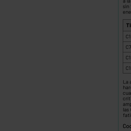
a l
sin
ene
T
C1
C7
C1
C1
La 
har
cua
crí
amp
las
fat
Cod