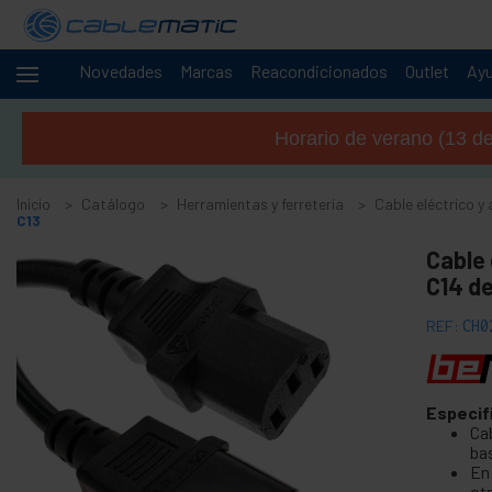
Novedades
Marcas
Reacondicionados
Outlet
Ay
Cables
+
y
Horario de verano (13 de 
redes
+
Racks y
servidores
Inicio
Catálogo
Herramientas y ferretería
Cable eléctrico y
C13
Audio
+
y
Cable 
vídeo
C14 d
Iluminación
+
y
REF:
CH0
sonorización
+
Fotografía
Especif
-
Herramientas
Ca
y ferretería
ba
En
+
Accesorios suelos, puertas y ventanas
ot