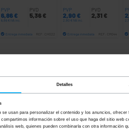
PVP
PVD
PVP
PVD
P
6,86
€
5,36
€
2,90
€
2,31
€
2
6,86
€
IVA inc.
2,90
€
IVA inc.
2,
Entrega inmediata
Entrega inmediata
REF:
CH022
REF:
CM044
Cantidad
Cantidad
Detalles
s
b se usan para personalizar el contenido y los anuncios, ofrecer
s, compartimos información sobre el uso que haga del sitio web 
or o para equipos electrónicos basado en el conector IEC
 análisis web, quienes pueden combinarla con otra información q
 el otro lado de IEC-60320-C14 (Macho), por lo que hace l