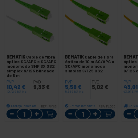
BEMATIK
Cable de fibra
BEMATIK
Cable de fibra
BEMAT
óptica SC/APC a SC/APC
óptica de 10 m SC/APC a
óptica
monomodo SMF SX OS2
SC/APC monomodo
monom
simplex 9/125 blindado
simplex 9/125 OS2
9/125 
de 5 m
PVP
PVD
PVP
PVD
PVP
10,42
€
9,33
€
5,58
€
5,02
€
43,0
10,42
€
IVA inc.
5,58
€
IVA inc.
43,01
€
IV
Entrega inmediata
Entrega inmediata
En 4 
REF:
FK185
REF:
FL036
Cantidad
Cantidad