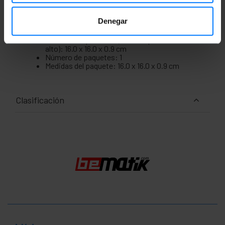
Medidas y pesos
Denegar
Peso bruto: 20 g
Medidas del producto (ancho x profundidad x
alto): 16.0 x 16.0 x 0.9 cm
Número de paquetes: 1
Medidas del paquete: 16.0 x 16.0 x 0.9 cm
Clasificación