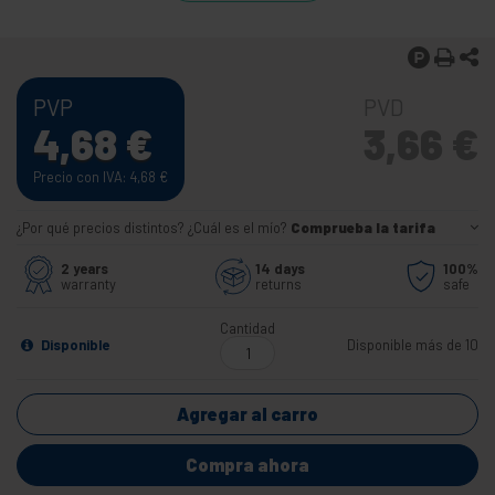
PVP
PVD
4,68
€
3,66
€
Precio con IVA: 4,68
€
¿Por qué precios distintos? ¿Cuál es el mío?
Comprueba la tarifa
2 years
14 days
100%
warranty
returns
safe
Cantidad
Disponible
Disponible más de 10
Agregar al carro
Compra ahora