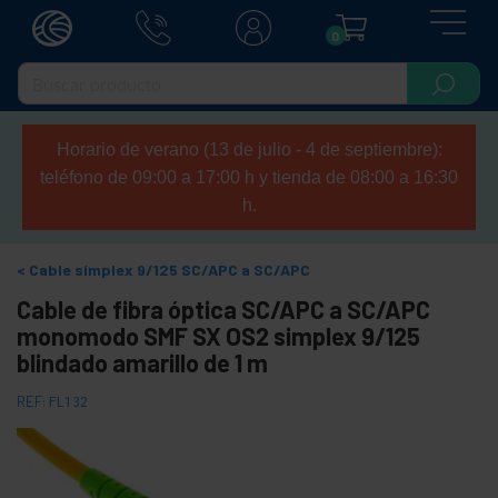
0
Horario de verano (13 de julio - 4 de septiembre):
teléfono de 09:00 a 17:00 h y tienda de 08:00 a 16:30
h.
Cable símplex 9/125 SC/APC a SC/APC
Cable de fibra óptica SC/APC a SC/APC
monomodo SMF SX OS2 simplex 9/125
blindado amarillo de 1 m
REF:
FL132