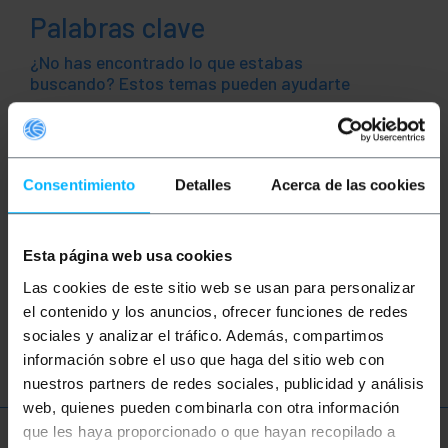
Palabras clave
¿No has encontrado lo que estabas
buscando? Estos temas pueden ayudarte
cable fibra movistar
cable fibra orange
Consentimiento
Detalles
Acerca de las cookies
cable fibra vodafone
cable fibra jazztel
cable de fibra
cable movistar
ftth
Esta página web usa cookies
red
ethernet
LAN
latiguillo
Las cookies de este sitio web se usan para personalizar
el contenido y los anuncios, ofrecer funciones de redes
fibra
óptica
sociales y analizar el tráfico. Además, compartimos
información sobre el uso que haga del sitio web con
nuestros partners de redes sociales, publicidad y análisis
web, quienes pueden combinarla con otra información
que les haya proporcionado o que hayan recopilado a