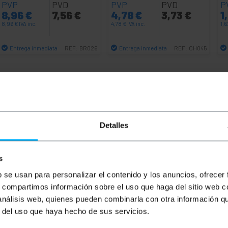
PVP
PVD
PVP
PVD
P
8,96
€
7,56
€
4,78
€
3,73
€
1
8,96
€
IVA inc.
4,78
€
IVA inc.
1,
Entrega inmediata
Entrega inmediata
REF:
BR026
REF:
CH045
Cantidad
Cantidad
Detalles
s
b se usan para personalizar el contenido y los anuncios, ofrecer
s, compartimos información sobre el uso que haga del sitio web 
 análisis web, quienes pueden combinarla con otra información q
do (SM). Dispone de dos conectores ST/PC en un extremo 
r del uso que haya hecho de sus servicios.
rimera calidad y LSZH (Low Smoke Halogen Free). Sección d
de cada cable de 3.0 mm (incluyendo la fibra kevlar y la vain