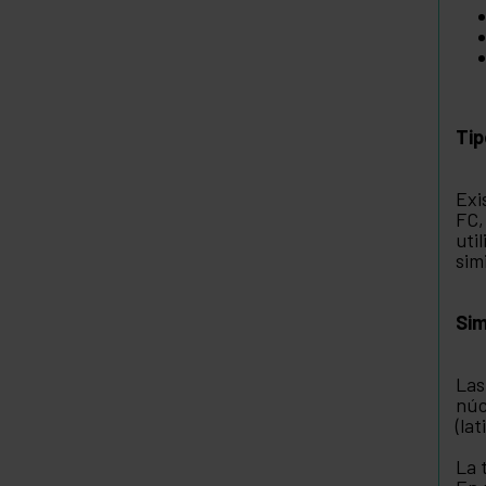
Tip
Exi
FC,
uti
sim
Sim
Las
núc
(la
La 