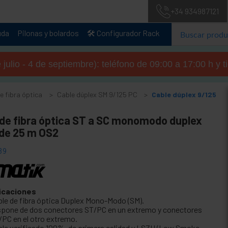
+34 934987121
uda
Pilonas y bolardos
🛠️ Configurador Rack
julio - 4 de septiembre): teléfono de 09:00 a 17:00 h y 
de fibra óptica
Cable dúplex SM 9/125 PC
Cable dúplex 9/125
 de fibra óptica ST a SC monomodo duplex
 de 25 m OS2
39
icaciones
ble de fibra óptica Duplex Mono-Modo (SM).
spone de dos conectores ST/PC en un extremo y conectores
/PC en el otro extremo.
ble verificado 100%, de primera calidad y LSZH (Low Smoke