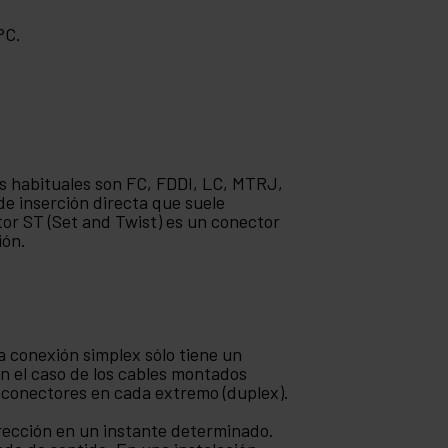
PC.
ás habituales son FC, FDDI, LC, MTRJ,
de inserción directa que suele
tor ST (Set and Twist) es un conector
ión.
a conexión simplex sólo tiene un
En el caso de los cables montados
os conectores en cada extremo (duplex).
irección en un instante determinado.