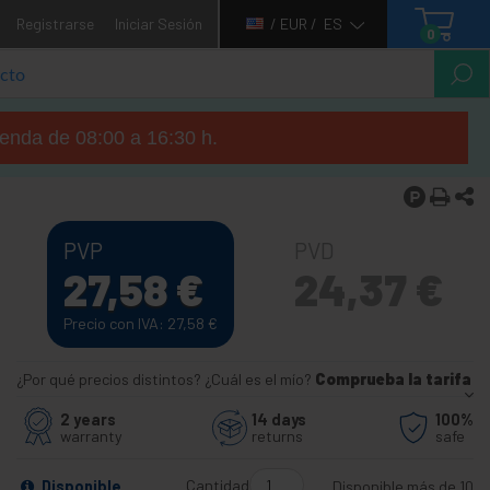
Registrarse
Iniciar Sesión
/ EUR /
ES
0
tienda de 08:00 a 16:30 h.
PVP
PVD
27,58
€
24,37
€
Precio con IVA: 27,58
€
¿Por qué precios distintos? ¿Cuál es el mío?
Comprueba la tarifa
2 years
14 days
100%
warranty
returns
safe
Cantidad
Disponible
Disponible más de 10