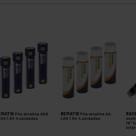
EMATIK
Pila alcalina AAA
BEMATIK
Pila alcalina AA
RAC
03 1.5V 4 unidades
LR6 1.5V 4 unidades
ench
19" 1
inte