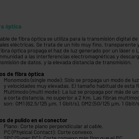
ra óptica
cable de fibra óptica se utiliza para la transmisión digital d
ales eléctricas. Se trata de un hilo muy fino, transparente
fibra óptica propaga el haz de luz generado por un láser o L
inmunidad a las interferencias electromagnéticas y descarga
nsmisión de datos, y la elevada distancia de transmisión.
os de fibra óptica
Monomodo (single mode): Sólo se propaga un modo de luz
y velocidades muy elevadas. El tamaño habitual de esta f
Multimodo (multi mode): La luz se propaga por más de un 
a corta distancia, no superior a 2 Km. Las fibras multim
son: OM1 (62.5/125 µm, 1 Gbit/s), OM2 (50/125 µm, 1 Gbit/s
os de pulido en el conector
Plano: Corte plano perpendicular al cable.
PC (Physical Contact): Corte convexo.
SPC (Super PC): Corte convexo más fino que el PC.