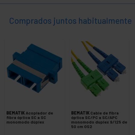
+
Cable símplex SM 9/125 PC
Cable símplex SM 9/125 UPC
Comprados juntos habitualmente
Patch panel para fibra óptica
+
Rabillo de fibra óptica
Separador para fibra óptica
Varios para fibra óptica
+
GSM GPRS 3G UMTS HSDPA GPS
+
Red inalámbrica
+
TP-Link Technologies
+
Tarjetas y accesorios SCSI
+
Ubiquiti Networks
BEMATIK
Acoplador de
BEMATIK
Cable de fibra
+
Racks y
fibra óptica SC a SC
óptica SC/PC a SC/APC
servidores
monomodo dúplex
monomodo duplex 9/125 de
50 cm OS2
Audio
+
y