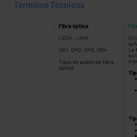
Términos Técnicos
Fibra óptica
Fib
LSZH - LSHF
El 
señ
La 
OM1, OM2, OM3, OM4
su 
tra
Tipos de pulido de fibra
óptica
Tip
Tip