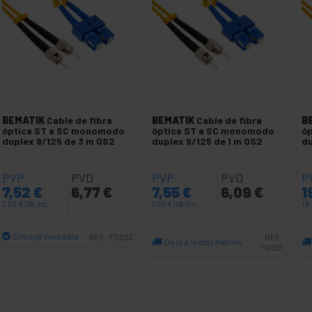
BEMATIK
Cable de fibra
BEMATIK
Cable de fibra
B
óptica ST a SC monomodo
óptica ST a SC monomodo
ó
duplex 9/125 de 3 m OS2
duplex 9/125 de 1 m OS2
du
PVP
PVD
PVP
PVD
P
7,52
€
6,77
€
7,55
€
6,09
€
1
7,52
€
IVA inc.
7,55
€
IVA inc.
19
Entrega inmediata
REF:
FD033
REF:
De 12 a 14 días hábiles
FD031
Cantidad
Cantidad