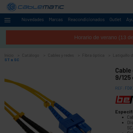
Novedades
Marcas
Reacondicionados
Outlet
Ay
Cables
-
y
Horario de verano (13 de 
redes
+
Accesorios SATA SAS M.2 SSD HDD
Inicio
Catálogo
Cables y redes
Fibra óptica
Latiguillo 
+
Accesorios y tarjetas FireWire
ST a SC
+
Adaptador y accesorios ATA IDE
Cable
+
9/125
Adaptador y accesorios Bluetooth
+
Adaptador y tarjeta puerto paralelo
REF:
FD0
+
Adaptador y tarjeta puerto serie
+
Cable BCC
+
Especif
Cable y adaptador MIDI
Ca
+
Cables USB y accesorios USB
Di
SC
+
Cables de red para sistemas CISCO
Ca