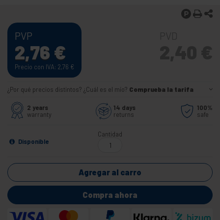
PVP
PVD
2,76
€
2,40
€
Precio con IVA: 2,76
€
¿Por qué precios distintos? ¿Cuál es el mío?
Comprueba la tarifa
2 years
14 days
100%
warranty
returns
safe
Cantidad
Disponible
Agregar al carro
Compra ahora