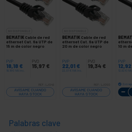
NO DISPONIBLE
NO DISPONIBLE
BEMATIK
Cable de red
BEMATIK
Cable de red
BEMAT
ethernet Cat. 6a UTP de
ethernet Cat. 6a UTP de
ethern
15 m de color negro
20 m de color negro
10 m d
PVP
PVD
PVP
PVD
PVP
18,18
€
15,97
€
22,01
€
19,34
€
12,9
18,18
€
IVA inc.
22,01
€
IVA inc.
12,92
€
IVA
Entreg
REF:
LJ049
REF:
LJ050
AVÍSAME CUANDO
AVÍSAME CUANDO
HAYA STOCK
HAYA STOCK
Palabras clave