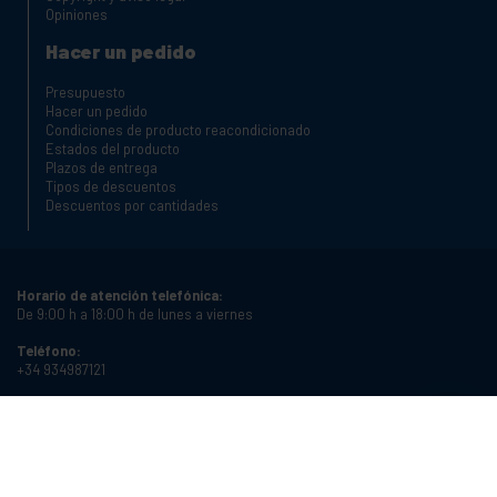
Opiniones
Hacer un pedido
Presupuesto
Hacer un pedido
Condiciones de producto reacondicionado
Estados del producto
Plazos de entrega
Tipos de descuentos
Descuentos por cantidades
Horario de atención telefónica:
De 9:00 h a 18:00 h de lunes a viernes
Teléfono:
+34 934987121
Correo electrónico:
info@cablematic.com
Horario de tienda: