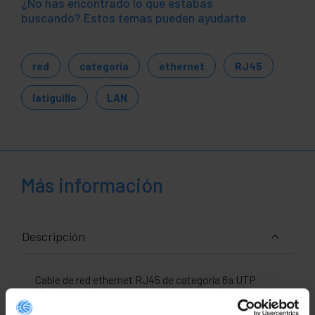
¿No has encontrado lo que estabas
buscando? Estos temas pueden ayudarte
red
categoría
ethernet
RJ45
latiguillo
LAN
Más información
Descripción
Cable de red ethernet RJ45 de categoría 6a UTP
(Cat.6a) de 1 m y de color negro que permite tanto la
transmisión de datos y voz de manera