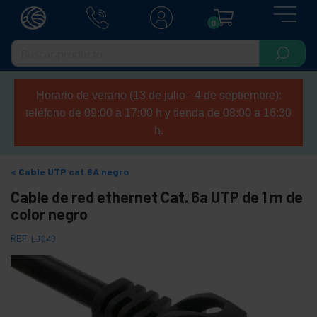
0
Horario de verano (13 de julio - 4 de septiembre):
teléfono de 09:00 a 17:00 h y tienda de 08:00 a 16:30
h.
Cable UTP cat.6A negro
Cable de red ethernet Cat. 6a UTP de 1 m de
color negro
REF:
LJ043