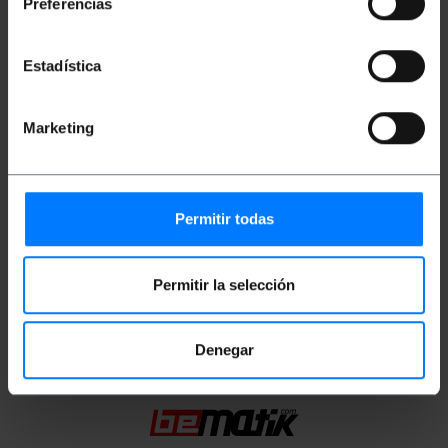
Preferencias
MHz.
Conectores RJ45 con pestaña de bloqueo.
Estadística
Medidas y pesos
Marketing
Peso bruto: 52 g
Medidas del producto (ancho x profundidad x
alto): 14.0 x 14.0 x 1.8 cm
Número de paquetes: 1
Permitir todas
Medidas del paquete: 14.0 x 14.0 x 1.8 cm
Permitir la selección
Clasificación
Denegar