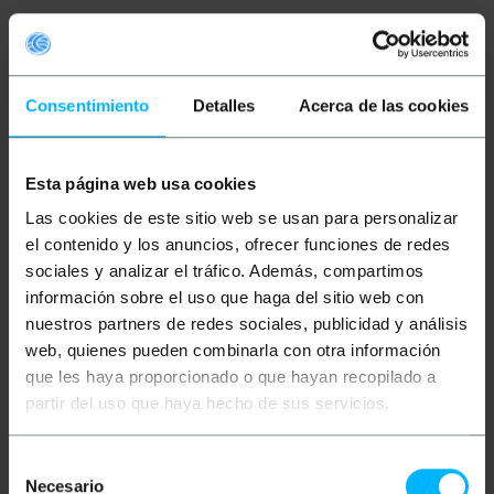
Cable de red ethernet RJ45 de categoría 6a UTP
(Cat.6a) de 2 m y de color verde ultra flexible que
permite tanto la transmisión de datos y voz de
Consentimiento
Detalles
Acerca de las cookies
manera estandarizada. Está montado con una
cubierta de PVC que actúa como aislante. Ideal para
uso tanto a nivel doméstico como empresarial (uso
profesional). Permite interconectar dispositivos
Esta página web usa cookies
que dispongan de conexión ethernet tales como,
portátiles, ordenadores, cámaras de seguridad,
Las cookies de este sitio web se usan para personalizar
puntos de acceso, servidores, discos duros en
formato NAS y electrónica de red como router,
el contenido y los anuncios, ofrecer funciones de redes
switch, módems consolas, dispositivos PoE
sociales y analizar el tráfico. Además, compartimos
(Power Over Ethernet), centro de datos y cualquier
información sobre el uso que haga del sitio web con
dispositivo que requiera conexión a internet
mediante banda ancha. También pueden ser
nuestros partners de redes sociales, publicidad y análisis
utilizados para la transmisión de vídeo junto con
web, quienes pueden combinarla con otra información
kits transmisores de vídeo especiales. Diseño con
pares trenzados con el objetivo de reducir al
que les haya proporcionado o que hayan recopilado a
máximo las interferencias eléctricas y acorde a la
partir del uso que haya hecho de sus servicios.
normativa mas exigente. .
Especificaciones
Selección
Necesario
Cable de red ethernet RJ45 de categoría 6a
de