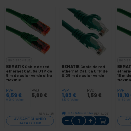
NO DISPONIBLE
NO DISP
BEMATIK
Cable de red
BEMATIK
Cable de red
BEMAT
ethernet Cat. 6a UTP de
ethernet Cat. 6a UTP de
ethern
5 m de color verde ultra
0,25 m de color verde
15 m de
flexible
flexibl
PVP
PVD
PVP
PVD
PVP
6,59
€
5,80
€
1,83
€
1,59
€
18,18
6,59
€
IVA inc.
1,83
€
IVA inc.
18,18
€
IVA 
De 4 a 6 días hábiles
REF:
LJ125
REF:
LJ021
Cantidad
AVÍSAME CUANDO
AV
HAYA STOCK