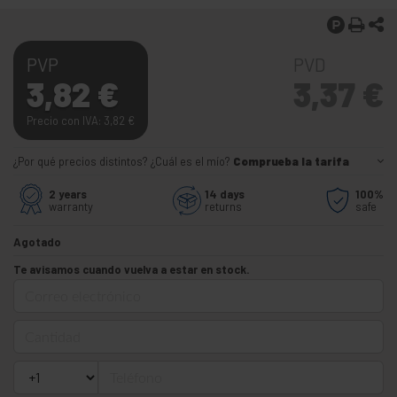
PVP
PVD
3,82
€
3,37
€
Precio con IVA: 3,82
€
¿Por qué precios distintos? ¿Cuál es el mío?
Comprueba la tarifa
2 years
14 days
100%
warranty
returns
safe
Agotado
Te avisamos cuando vuelva a estar en stock.
Correo electrónico
Cantidad
Teléfono