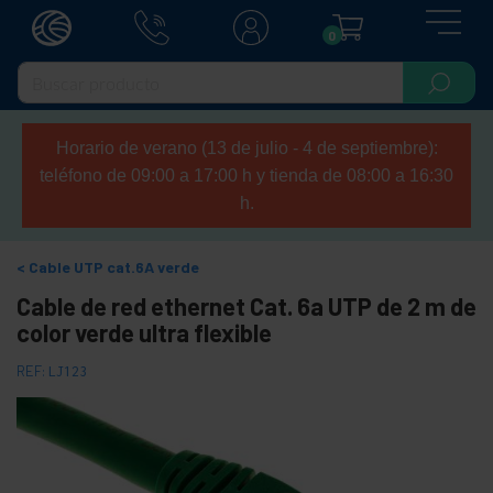
0
Horario de verano (13 de julio - 4 de septiembre):
teléfono de 09:00 a 17:00 h y tienda de 08:00 a 16:30
h.
Cable UTP cat.6A verde
Cable de red ethernet Cat. 6a UTP de 2 m de
color verde ultra flexible
REF:
LJ123