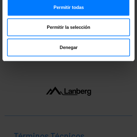
Permitir todas
Peso bruto: 272 g
Medidas del producto (ancho x profundidad x
alto): 18.0 x 16.0 x 4.0 cm
Número de paquetes: 1
Permitir la selección
Medidas del paquete: 25.5 x 19.0 x 3.5 cm
Denegar
Clasificación
Términos Técnicos