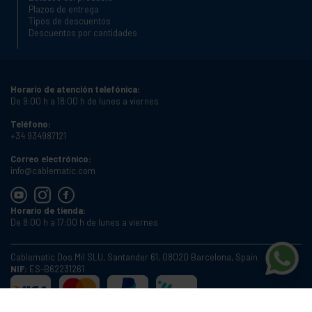
Plazos de entrega
Tipos de descuentos
Descuentos por cantidades
Horario de atención telefónica:
De 9:00 h a 18:00 h de lunes a viernes
Teléfono:
+34 934987121
Correo electrónico:
info@cablematic.com
Horario de tienda:
De 8:00 h a 17:00 h de lunes a viernes
Cablematic Dos Mil SLU, Santander 61, 08020 Barcelona, Spain
NIF:
ES-B62231261