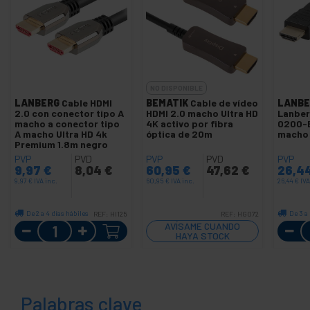
NO DISPONIBLE
LANBERG
Cable HDMI
BEMATIK
Cable de vídeo
LANBE
2.0 con conector tipo A
HDMI 2.0 macho Ultra HD
Lanber
macho a conector tipo
4K activo por fibra
0200-B
A macho Ultra HD 4k
óptica de 20m
macho
Premium 1.8m negro
PVP
PVD
PVP
PVD
PVP
9,97
€
8,04
€
60,95
€
47,62
€
26,4
9,97
€
IVA inc.
60,95
€
IVA inc.
26,44
€
IVA
De 2 a 4 días hábiles
De 3 a
REF:
HI125
REF:
HG072
Cantidad
AVÍSAME CUANDO
HAYA STOCK
Palabras clave