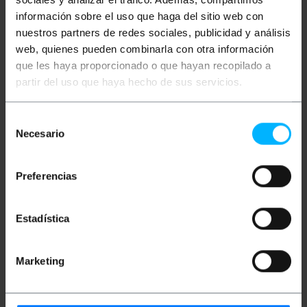
una gran calidad.
información sobre el uso que haga del sitio web con
Máxima resolución de vídeo: 3840 x 2160px
(4K UHD) a 60Hz o 1920 x 1080px (Full HD) a
nuestros partners de redes sociales, publicidad y análisis
144Hz.
web, quienes pueden combinarla con otra información
Máximo ancho de banda de 18 Gb/s.
Este tipo de cable es compatible con ARC y
que les haya proporcionado o que hayan recopilado a
CEC 2.0.
partir del uso que haya hecho de sus servicios.
Cable de calibre 30 AWG,.
Se trata de un cable con conectores chapados
en oro que proporcionan mayor seguridad,
Selección
resistencia y durabilidad.
Necesario
El cable está fabricado con cobre.
de
Cable adaptador de gran calidad ideal para
consentimiento
compartir señal de vídeo y audio entre varios
dispositivos como ordenadores, móviles,
Preferencias
pantallas, TV, tablets, monitores,
reproductores multimedia, consolas, y
muchos más, así como transmisiones en vivo
y videoconferencias.
Estadística
Longitud del cable: 4.5m.
Color negro.
Marketing
Medidas y pesos