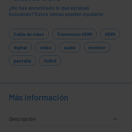
¿No has encontrado lo que estabas
buscando? Estos temas pueden ayudarte
Cable de vídeo
Transmisor HDMI
HDMI
digital
video
audio
monitor
pantalla
fullhd
Más información
Descripción