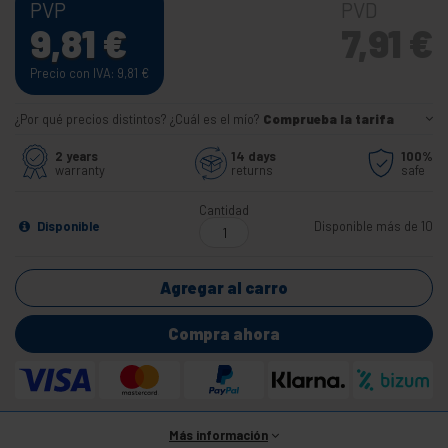
PVP
PVD
9,81
€
7,91
€
Precio con IVA: 9,81
€
¿Por qué precios distintos? ¿Cuál es el mío?
Comprueba la tarifa
2 years
14 days
100%
warranty
returns
safe
Cantidad
Disponible
Disponible más de 10
Agregar al carro
Compra ahora
Más información