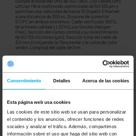
cumple el estándar OM3 de ISO-11801. Los cables OM3
utilizan fibra multimodo optimizada de 50/125 µm y
permiten una velocidad de hasta 10 Gigabit Ethernet
a una distancia de 300 m. Dispone de conector
ST/PC en ambos extremos. Cable verificado 100%,
de primera calidad y LSZH (Low Smoke Halogen
Free). Sección del núcleo central y su revestimiento
de 50/125 micrones (µm). Sección total del cable de
3.0 mm (incluyendo la fibra kevlar y la vaina de color
verde). Longitud del cable de 5 m.
Medidas y pesos
Consentimiento
Detalles
Acerca de las cookies
Peso bruto: 50 g
Número de paquetes: 1
Esta página web usa cookies
Clasificación
Las cookies de este sitio web se usan para personalizar
el contenido y los anuncios, ofrecer funciones de redes
sociales y analizar el tráfico. Además, compartimos
información sobre el uso que haga del sitio web con