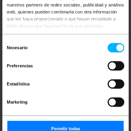
nuestros partners de redes sociales, publicidad y análisis
web, quienes pueden combinarla con otra información
que les haya proporcionado o que hayan recopilado a
partir del uso que haya hecho de sus servicios.
Selección
Vídeos
Necesario
de
consentimiento
Preferencias
Ver video
Estadística
Marketing
Términos Técnicos
Permitir todas