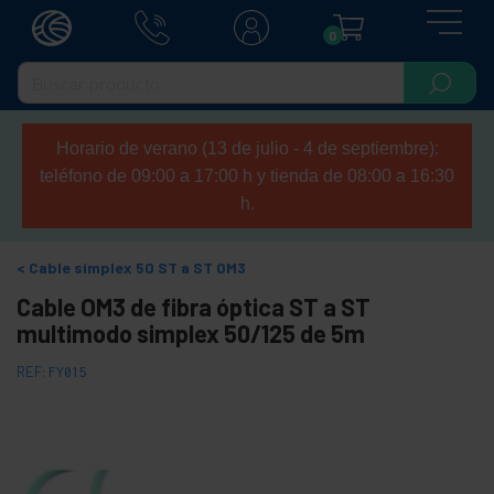
0
Horario de verano (13 de julio - 4 de septiembre):
teléfono de 09:00 a 17:00 h y tienda de 08:00 a 16:30
h.
Cable símplex 50 ST a ST OM3
Cable OM3 de fibra óptica ST a ST
multimodo simplex 50/125 de 5m
REF:
FY015