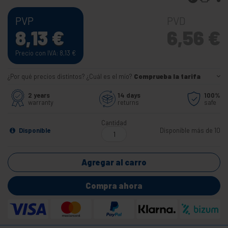
PVP
PVD
8,13
€
6,56
€
Precio con IVA: 8,13
€
¿Por qué precios distintos? ¿Cuál es el mío?
Comprueba la tarifa
2 years
14 days
100%
warranty
returns
safe
Cantidad
Disponible
Disponible más de 10
Agregar al carro
Compra ahora