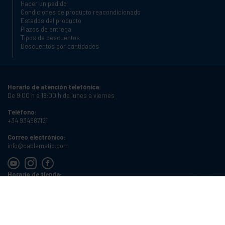
Hacer un pedido
Condiciones de producto reacondicionado
Estados del producto
Plazos de entrega
Tipos de descuentos
Descuentos por cantidades
Horario de atención telefónica:
De 9:00 h a 18:00 h de lunes a viernes
Teléfono:
+34 934987121
Correo electrónico:
info@cablematic.com
Horario de tienda:
De 8:00 h a 17:00 h de lunes a viernes
Cablematic Dos Mil SLU, Santander 61, 08020 Barcelona, Spain
NIF:
ES-B62231261