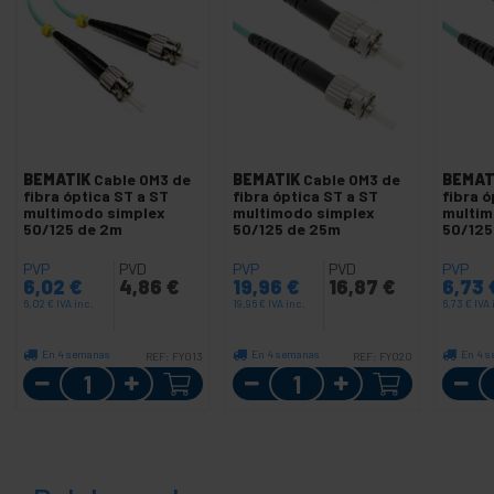
BEMATIK
Cable OM3 de
BEMATIK
Cable OM3 de
BEMAT
fibra óptica ST a ST
fibra óptica ST a ST
fibra ó
multimodo simplex
multimodo simplex
multim
50/125 de 2m
50/125 de 25m
50/125
PVP
PVD
PVP
PVD
PVP
6,02
€
4,86
€
19,96
€
16,87
€
6,73
6,02
€
IVA inc.
19,96
€
IVA inc.
6,73
€
IVA 
En 4 semanas
En 4 semanas
En 4 
REF:
FY013
REF:
FY020
Cantidad
Cantidad