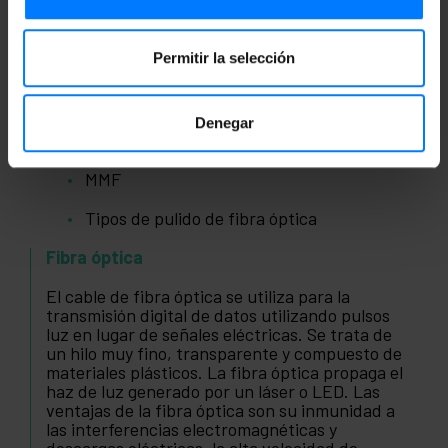
Fibra óptica
Permitir la selección
Gbps
LSZH - LSHF
Denegar
OM1, OM2, OM3, OM4
MMF
Tipos de pulido de fibra óptica
Fibra óptica
El cable de fibra óptica se utiliza para la
transmisión digital de datos utilizando pulsos
luz en lugar de señales eléctricas. Se trata de
un hilo muy fino, transparente y compuesto de
materiales plásticos. La fibra óptica propaga el
haz de luz generado por un láser o LED. Las
ventajas de la fibra óptica son su inmunidad a
las interferencias electromagnéticas y