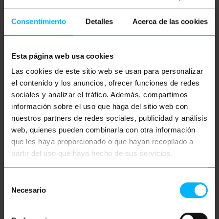
Plus) y cable AWG30 de alta calidad. Compatible con
QSFP+ MSA, SFF-8436, QDR DDR SDR Infiniband, 10
Consentimiento
Detalles
Acerca de las cookies
Gigabit Ethernet y 56 Gigabit Ethernet. Cable
pensado para aplicaciones profesionales.
Esta página web usa cookies
Medidas y pesos
Las cookies de este sitio web se usan para personalizar
el contenido y los anuncios, ofrecer funciones de redes
Peso bruto: 180 g
Medidas del producto (ancho x profundidad x
sociales y analizar el tráfico. Además, compartimos
alto): 25.0 x 25.0 x 2.0 cm
información sobre el uso que haga del sitio web con
Número de paquetes: 1
nuestros partners de redes sociales, publicidad y análisis
Medidas del paquete: 25.0 x 25.0 x 2.0 cm
web, quienes pueden combinarla con otra información
que les haya proporcionado o que hayan recopilado a
Documentación
partir del uso que haya hecho de sus servicios.
Ficha de producto 1
Selección
Necesario
de
consentimiento
Clasificación