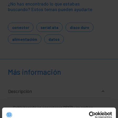
¿No has encontrado lo que estabas
buscando? Estos temas pueden ayudarte
conector
serial ata
disco duro
alimentación
datos
Más información
Descripción
Cable basado en conectores QSFP+ en ambos
extremos y de longitud 2m. Dispone de conectores
QSFP+ SFF-8436 (Quad Small Form-factor Pluggable