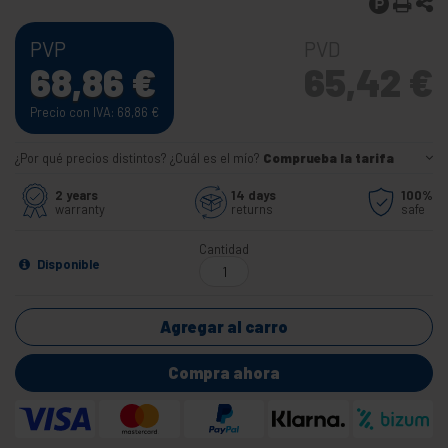
PVP
PVD
68,86
€
65,42
€
Precio con IVA: 68,86
€
¿Por qué precios distintos? ¿Cuál es el mío?
Comprueba la tarifa
2 years
14 days
100%
warranty
returns
safe
Cantidad
Disponible
Agregar al carro
Compra ahora