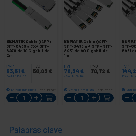
BEMATIK
Cable QSFP+
BEMATIK
Cable QSFP+
BEMAT
SFF-8436 a CX4 SFF-
SFF-8436 a 4 SFP+ SFF-
SFF-80
8470 de 10 Gigabit de
8431 de 40 Gigabit de
8431 de
2m
1m
PVP
PVD
PVP
PVD
PVP
53,51
€
50,83
€
76,34
€
70,72
€
144,
53,51
€
IVA inc.
76,34
€
IVA inc.
144,20
€
I
Entrega inmediata
Entrega inmediata
Entreg
REF:
FZ022
REF:
FZ051
Cantidad
Cantidad
Palabras clave