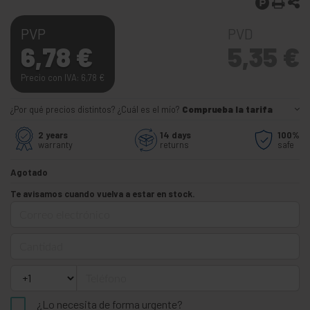
PVP
PVD
6,78
€
5,35
€
Precio con IVA: 6,78
€
¿Por qué precios distintos? ¿Cuál es el mío?
Comprueba la tarifa
2 years
14 days
100%
warranty
returns
safe
Agotado
Te avisamos cuando vuelva a estar en stock.
Correo electrónico
Cantidad
Teléfono
¿Lo necesita de forma urgente?