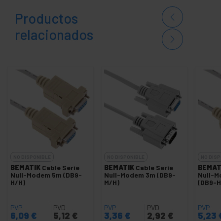
Productos
relacionados
NO DISPONIBLE
NO DISPONIBLE
NO DISP
BEMATIK
Cable Serie
BEMATIK
Cable Serie
BEMAT
Null-Modem 5m (DB9-
Null-Modem 3m (DB9-
Null-
H/H)
M/H)
(DB9-H
PVP
PVD
PVP
PVD
PVP
6,09
€
5,12
€
3,36
€
2,92
€
5,23