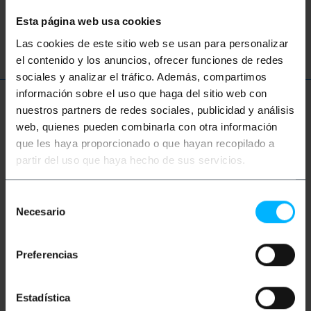
Esta página web usa cookies
conexión
Las cookies de este sitio web se usan para personalizar
el contenido y los anuncios, ofrecer funciones de redes
sociales y analizar el tráfico. Además, compartimos
información sobre el uso que haga del sitio web con
Más información
nuestros partners de redes sociales, publicidad y análisis
web, quienes pueden combinarla con otra información
que les haya proporcionado o que hayan recopilado a
partir del uso que haya hecho de sus servicios.
Descripción
Selección
Cable serie null-modem diseñado para la conexión
Necesario
de
de dispositivos de comunicación a través de
puertos serie. Dispone de conectores DB9-Macho
consentimiento
en un extremo y DB9-Hembra en el otro, permite
establecer una comunicación directa entre
Preferencias
ordenadores o equipos que requieren una conexión
serie. Con una longitud de 5 metros, es ideal para
aplicaciones donde se necesita flexibilidad en la
Estadística
disposición de los dispositivos. El cable serie null-