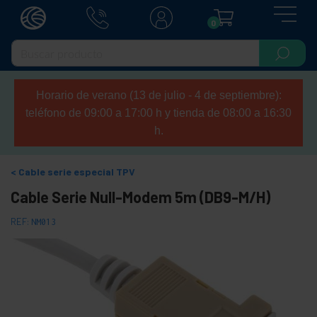
0
Horario de verano (13 de julio - 4 de septiembre):
teléfono de 09:00 a 17:00 h y tienda de 08:00 a 16:30
h.
Cable serie especial TPV
Cable Serie Null-Modem 5m (DB9-M/H)
REF:
NM013