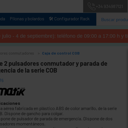
+34 934987121
uda
Pilonas y bolardos
🛠️ Configurador Rack
julio - 4 de septiembre): teléfono de 09:00 a 17:00 h y 
tores conmutadores
Caja de control COB
de 2 pulsadores conmutador y parada de
encia de la serie COB
76
icaciones
a aérea fabricada en plástico ABS de color amarillo, de la serie
B. Dispone de gancho para colgar.
spone de pulsador de parada de emergencia. Dispone de dos
lsadores momentáneos.