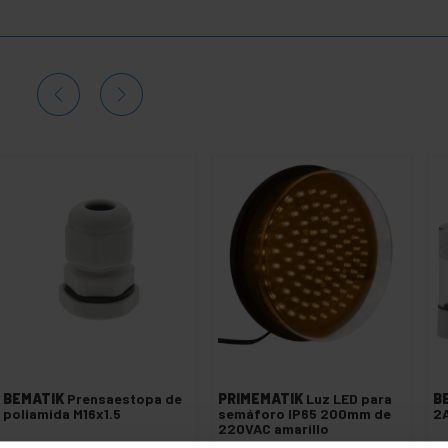
BEMATIK
Prensaestopa de
PRIMEMATIK
Luz LED para
B
poliamida M16x1.5
semáforo IP65 200mm de
2
220VAC amarillo