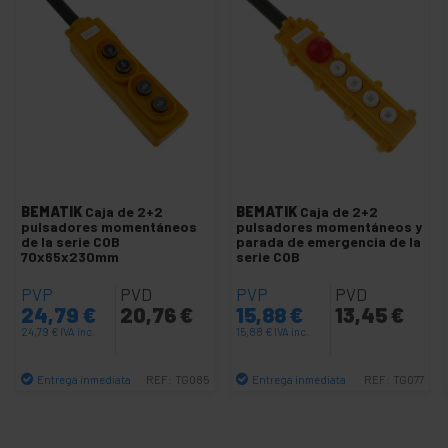
+
Maletines para ordenador portátil
+
Módulos electrónicos para integradores
+
Productos electrónicos varios
+
Protectores de sobretensión
-
Pulsadores interruptores conmutadores
Caja control estándar
Caja de control BAK63
BEMATIK
Caja de 2+2
BEMATIK
Caja de 2+2
pulsadores momentáneos
pulsadores momentáneos y
Caja de control COB
de la serie COB
parada de emergencia de la
70x65x230mm
serie COB
Caja de control LAY5-1
Caja de control LAY5-2
PVP
PVD
PVP
PVD
24,79
€
20,76
€
15,88
€
13,45
€
Caja de control XACA
24,79
€
IVA inc.
15,88
€
IVA inc.
Caja pulsadores 22mm
Contadores de eventos
Entrega inmediata
Entrega inmediata
REF:
TG085
REF:
TG077
Cantidad
Cantidad
Joysticks y controles de palanca
Luz LED 22mm