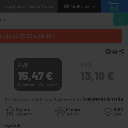
Registrarse
Iniciar Sesión
/ EUR /
ES
0
tienda de 08:00 a 16:30 h.
PVP
PVD
15,47
€
13,10
€
Precio con IVA: 15,47
€
¿Por qué precios distintos? ¿Cuál es el mío?
Comprueba la tarifa
2 years
14 days
100%
warranty
returns
safe
Agotado