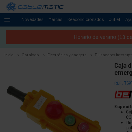
Novedades
Marcas
Reacondicionados
Outlet
Ay
Cables
+
y
Horario de verano (13 de 
redes
+
Racks y
servidores
Inicio
Catálogo
Electrónica y gadgets
Pulsadores interrup
Audio
+
Caja 
y
emerg
vídeo
Iluminación
+
REF:
TG0
y
sonorización
+
Fotografía
Especif
+
Caj
Herramientas
CO
y ferretería
Di
Seguridad,
+
pu
alarmas y