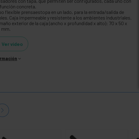
lsadores con tapa, que permiten ser configurados, cada uno con
 función concreta.
bo flexible prensaestopa en un lado, para la entrada/salida de
bles. Caja impermeable y resistente a los ambientes industriales.
año exterior de la caja (ancho x profundidad x alto): 70 x 50 x
5 mm.
Ver video
ormación