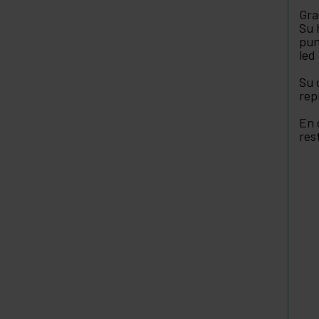
Gra
Su 
pun
led
Su 
rep
En 
res