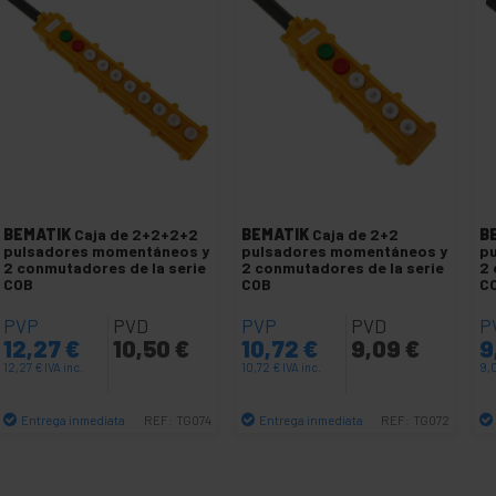
BEMATIK
Caja de 2+2+2+2
BEMATIK
Caja de 2+2
B
pulsadores momentáneos y
pulsadores momentáneos y
p
2 conmutadores de la serie
2 conmutadores de la serie
2 
COB
COB
C
PVP
PVD
PVP
PVD
P
12,27
€
10,50
€
10,72
€
9,09
€
9
12,27
€
IVA inc.
10,72
€
IVA inc.
9,
Entrega inmediata
Entrega inmediata
REF:
TG074
REF:
TG072
Cantidad
Cantidad