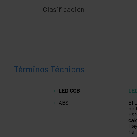
Clasificación
Términos Técnicos
LED COB
LE
ABS
El 
mat
Est
cal
Hay
har