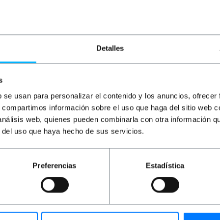
PVP
PVD
PVP
PVD
P
0,43
€
0,34
€
60,67
€
54,60
€
2
0,43
€
IVA inc.
60,67
€
IVA inc.
2,
Detalles
Entrega inmediata
Entrega inmediata
REF:
BS052
REF:
SM049
Cantidad
Cantidad
s
b se usan para personalizar el contenido y los anuncios, ofrecer
s, compartimos información sobre el uso que haga del sitio web 
 análisis web, quienes pueden combinarla con otra información q
r del uso que haya hecho de sus servicios.
Preferencias
Estadística
s basados en perforaciones de diámetro 22 mm. Caja de plá
. Pulsador, para controles industriales, control de automat