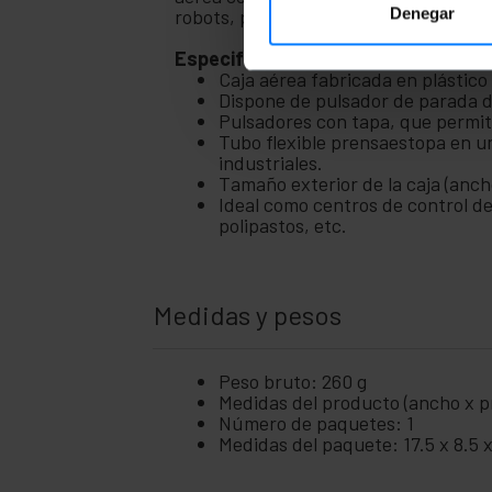
Denegar
robots, persianas, etc. El usuario pu
Especificaciones
Caja aérea fabricada en plástico
Dispone de pulsador de parada 
Pulsadores con tapa, que permit
Tubo flexible prensaestopa en un
industriales.
Tamaño exterior de la caja (anch
Ideal como centros de control de
polipastos, etc.
Medidas y pesos
Peso bruto: 260 g
Medidas del producto (ancho x pr
Número de paquetes: 1
Medidas del paquete: 17.5 x 8.5 