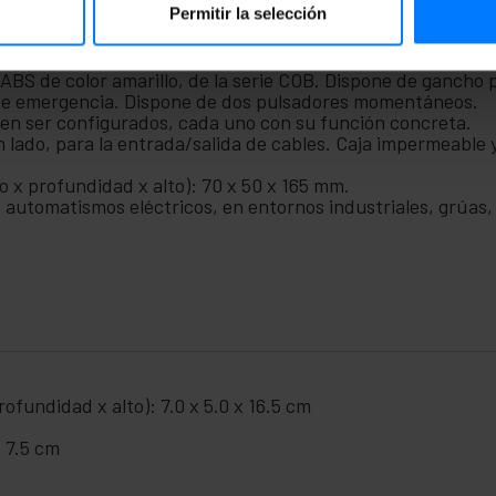
Permitir la selección
ede configurar la caja de control de automatismos, según la
 ABS de color amarillo, de la serie COB. Dispone de gancho 
de emergencia. Dispone de dos pulsadores momentáneos.
en ser configurados, cada uno con su función concreta.
 lado, para la entrada/salida de cables. Caja impermeable 
o x profundidad x alto): 70 x 50 x 165 mm.
 automatismos eléctricos, en entornos industriales, grúas,
ofundidad x alto): 7.0 x 5.0 x 16.5 cm
x 7.5 cm