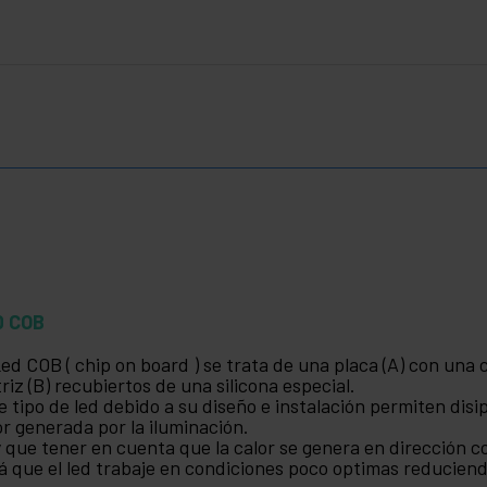
D COB
Led COB ( chip on board ) se trata de una placa (A) con una
riz (B) recubiertos de una silicona especial.
e tipo de led debido a su diseño e instalación permiten dis
or generada por la iluminación.
 que tener en cuenta que la calor se genera en dirección con
á que el led trabaje en condiciones poco optimas reduciendo 