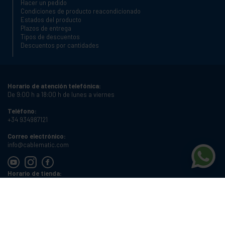
Hacer un pedido
Condiciones de producto reacondicionado
Estados del producto
Plazos de entrega
Tipos de descuentos
Descuentos por cantidades
Horario de atención telefónica:
De 9:00 h a 18:00 h de lunes a viernes
Teléfono:
+34 934987121
Correo electrónico:
info@cablematic.com
Horario de tienda:
De 8:00 h a 17:00 h de lunes a viernes
Cablematic Dos Mil SLU, Santander 61, 08020 Barcelona, Spain
NIF:
ES-B62231261