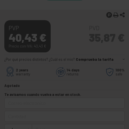
PVP
PVD
40,43
€
35,87
€
Precio con IVA: 40,43
€
¿Por qué precios distintos? ¿Cuál es el mío?
Comprueba la tarifa
2 years
14 days
100%
warranty
returns
safe
Agotado
Te avisamos cuando vuelva a estar en stock.
Correo electrónico
Cantidad
Teléfono