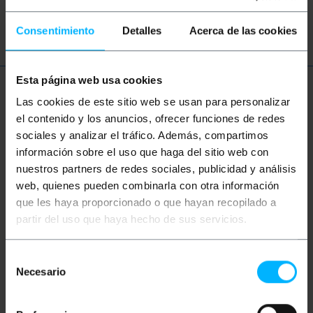
magnetotérmico
diferencial
Consentimiento
Detalles
Acerca de las cookies
Esta página web usa cookies
Más información
Las cookies de este sitio web se usan para personalizar
el contenido y los anuncios, ofrecer funciones de redes
sociales y analizar el tráfico. Además, compartimos
Descripción
información sobre el uso que haga del sitio web con
nuestros partners de redes sociales, publicidad y análisis
web, quienes pueden combinarla con otra información
Caja de distribución eléctrica montada en pared. De
que les haya proporcionado o que hayan recopilado a
diseño tipo armario de metal con puerta. Protección
ambiental IP65, lo que permite instalar la caja de
partir del uso que haya hecho de sus servicios.
distribución en el exterior. Caja totalmente vacía,
excepto una chapa de montaje fijada al fondo del
armario. Excelente calidad y muy robusto.
Selección
Necesario
de
Especificaciones
consentimiento
Caja de distribución eléctrica de plástico con
tapa transparente.