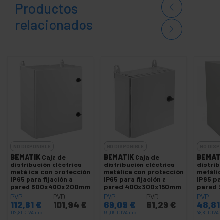
Productos
relacionados
NO DISPONIBLE
NO DISPONIBLE
NO DISP
BEMATIK
Caja de
BEMATIK
Caja de
BEMAT
distribución eléctrica
distribución eléctrica
distrib
metálica con protección
metálica con protección
metáli
IP65 para fijación a
IP65 para fijación a
IP65 pa
pared 600x400x200mm
pared 400x300x150mm
pared
PVP
PVD
PVP
PVD
PVP
112,81
€
101,94
€
69,09
€
61,29
€
48,8
112,81
€
IVA inc.
69,09
€
IVA inc.
48,81
€
IVA 