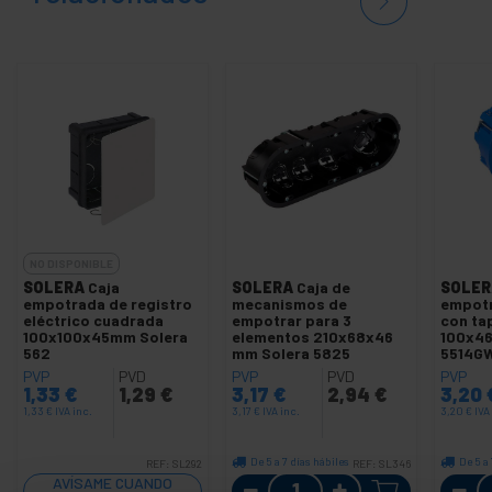
NO DISPONIBLE
SOLERA
Caja
SOLERA
Caja de
SOLER
empotrada de registro
mecanismos de
empotr
eléctrico cuadrada
empotrar para 3
con ta
100x100x45mm Solera
elementos 210x68x46
100x4
562
mm Solera 5825
5514G
PVP
PVD
PVP
PVD
PVP
1,33
€
1,29
€
3,17
€
2,94
€
3,20
1,33
€
IVA inc.
3,17
€
IVA inc.
3,20
€
IVA
De 5 a 7 días hábiles
De 5 a 
REF:
SL292
REF:
SL346
Cantidad
AVÍSAME CUANDO