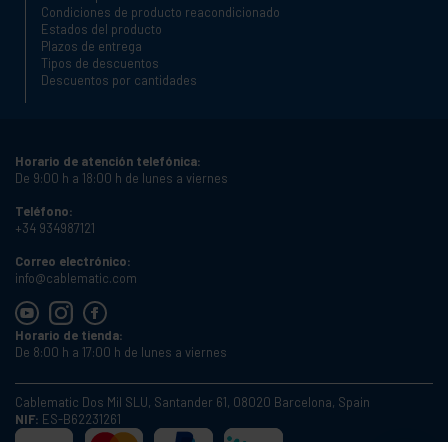
Condiciones de producto reacondicionado
Estados del producto
Plazos de entrega
Tipos de descuentos
Descuentos por cantidades
Horario de atención telefónica:
De 9:00 h a 18:00 h de lunes a viernes
Teléfono:
+34 934987121
Correo electrónico:
info@cablematic.com
Horario de tienda:
De 8:00 h a 17:00 h de lunes a viernes
Cablematic Dos Mil SLU, Santander 61, 08020 Barcelona, Spain
NIF:
ES-B62231261