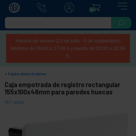
0
Horario de verano (13 de julio - 4 de septiembre):
teléfono de 09:00 a 17:00 h y tienda de 08:00 a 16:30
h.
Cajas empotrables
Caja empotrada de registro rectangular
155x100x48mm para paredes huecas
REF:
AE056