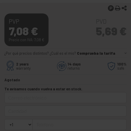
PVP
PVD
7,08
€
5,69
€
Precio con IVA: 7,08
€
¿Por qué precios distintos? ¿Cuál es el mío?
Comprueba la tarifa
2 years
14 days
100%
warranty
returns
safe
Agotado
Te avisamos cuando vuelva a estar en stock.
Correo electrónico
Cantidad
Teléfono