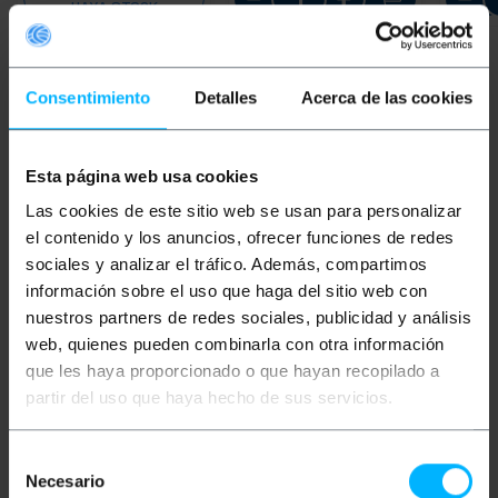
HAYA STOCK
Consentimiento
Detalles
Acerca de las cookies
Palabras clave
¿No has encontrado lo que estabas
buscando? Estos temas pueden ayudarte
Esta página web usa cookies
Las cookies de este sitio web se usan para personalizar
el contenido y los anuncios, ofrecer funciones de redes
caja universal
caja universal pladur
sociales y analizar el tráfico. Además, compartimos
información sobre el uso que haga del sitio web con
caja universal pared
caja de empotrar
nuestros partners de redes sociales, publicidad y análisis
web, quienes pueden combinarla con otra información
instalacion electrica
cajas electricas
que les haya proporcionado o que hayan recopilado a
partir del uso que haya hecho de sus servicios.
mecanismo
eléctrico
datos
enchufe
conector
conexión
Selección
Necesario
de