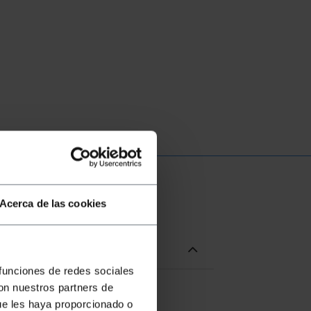
Acerca de las cookies
 funciones de redes sociales
con nuestros partners de
lo que permite instalar los
ue les haya proporcionado o
stintas formas y medidas para