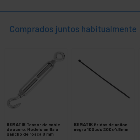
Seguridad,
+
alarmas y
control
+
Electrónica
y gadgets
Comprados juntos habitualmente
+
Hogar y
empresa
+
Tiempo
libre
+
Area
Médica
BEMATIK
Tensor de cable
BEMATIK
Bridas de nailon
de acero. Modelo anilla a
negro 100uds 200x4.8mm
gancho de rosca 8 mm