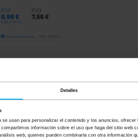
PVP
PVD
8,96
€
7,56
€
8,96
€
IVA inc.
Entrega inmediata
REF:
BR025
Cantidad
Detalles
s
b se usan para personalizar el contenido y los anuncios, ofrecer
s, compartimos información sobre el uso que haga del sitio web 
ones eléctricas y derivaciones. Protección ambiental IP54, 
 análisis web, quienes pueden combinarla con otra información q
r. Fabricados en plástico ABS altamente resistente con di