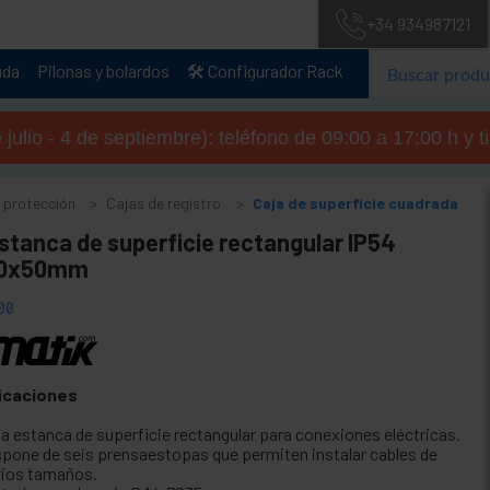
+34 934987121
uda
Pilonas y bolardos
🛠️ Configurador Rack
julio - 4 de septiembre): teléfono de 09:00 a 17:00 h y 
y protección
Cajas de registro
Caja de superficie cuadrada
stanca de superficie rectangular IP54
20x50mm
00
icaciones
ja estanca de superficie rectangular para conexiones eléctricas.
spone de seis prensaestopas que permiten instalar cables de
rios tamaños.