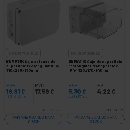
Colas y Pegamentos
+
Comprobadores y medidores
+
Fontanería y Accesorios
+
Herramientas de Coche y Automoción
+
Herramientas de electrónica y precisión
+
Herramientas de ferretería
NO DISPONIBLE
NO DISPONIBLE
+
Herramientas de jardinería
BEMATIK
Caja estanca de
BEMATIK
Caja de superficie
superficie rectangular IP65
rectangular transparente
+
Mecanismos eléctricos
310x230x130mm
IP44 120x170x140mm
+
Organizadores de cables
+
PVP
Pintura
PVD
PVP
PVD
19,91
€
17,59
€
5,30
€
4,22
€
+
Regletas y bases de enchufes
19,91
€
IVA inc.
5,30
€
IVA inc.
+
Ruedas industriales
+
REF:
AE212
REF:
AE152
Sistema de Fijación
AVÍSAME CUANDO HAYA
AVÍSAME CUANDO HAYA
+
Transporte de materiales
STOCK
STOCK