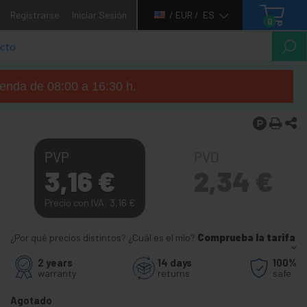
Registrarse
Iniciar Sesión
/ EUR /
ES
0
tienda de 08:00 a 16:30 h.
PVP
PVD
3,16
€
2,34
€
Precio con IVA: 3,16
€
¿Por qué precios distintos? ¿Cuál es el mío?
Comprueba la tarifa
2 years
14 days
100%
warranty
returns
safe
Agotado